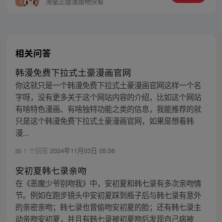
金独子将做出如何的选择，故事将会有怎样
海量正版漫画畅快看
的发展？
相关问答
韩漫免费下拉式土豪漫画官网
你这就只是一个韩漫免费下拉式土豪漫画官网这样一个名
字呀，没有更多关于这个网站内容的介绍，比如这个网站
有啥特色漫画、有啥独特功能之类的信息，我能推荐的就
只是这个韩漫免费下拉式土豪漫画官网，如果是想看韩
漫...
1 个回答
2024年11月03日 05:56
安初夏韩七录亲吻
在《恶魔少爷别吻我》中，安初夏和韩七录有多次亲吻情
节。例如在跑步镜头中安初夏踩到瓶子后与韩七录有意外
的亲密亲吻；韩七录也曾偷吻安初夏的脸；还有韩七录主
动亲吻安初夏，并且有韩七录被初夏吻后发现自己病被