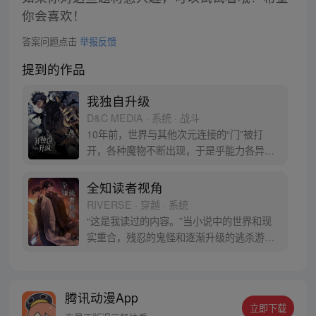
你会喜欢！
答案问题点击
举报反馈
提到的作品
我独自升级
D&C MEDIA · 系统 · 战斗
10年前，世界与其他次元连接的“门”被打
开，各种魔物不断出现，于是乎能力各异的
猎魔者也随之出现，被称为“猎人”。程肖宇
是一名实力最弱的E级猎人，在一次挑战任
全知读者视角
务中，遇到了可怕的隐藏挑战。生死存亡之
RIVERSE · 穿越 · 系统
际，他居然获得了升级系统！在系统的利用
“这是我读过的内容。”当小说中的世界和现
下，他能成为最强猎人吗？
实重合，残忍的鬼怪和逐渐升级的逃杀游戏
向人们袭来。唯一阅读过全文的金独子拥有
了超越他人的优势。但是当熟悉的小说角色
一个个出现在他身边，‘主角’对他的敌意和戒
腾讯动漫App
备愈发明显，神秘的背后星们也加入乱局。
立即下载