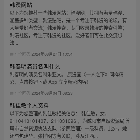
韩漫网站
以下为您推荐一些韩漫网站：韩漫网，其拥有海量韩漫，
涵盖多种类型；韩漫贴吧，是一个专注于韩漫的论坛，有
大量爱好者交流；韩漫搜索，专门收录韩漫的搜索引擎；
韩漫社区，专注于韩漫的社区，爱好者们可在此交流想
法...
1 个回答
2024年08月27日 10:54
韩春明演员名叫什么
韩春明的演员名叫朱亚文。 原漫画《一人之下》同样精
彩，点击按钮下载 App 立享精彩内容！
1 个回答
2024年08月04日 08:23
韩佳敏个人资料
以下为您整理的韩佳敏相关信息： 韩佳敏，女，
2110410101407，211031096 ，为咸阳市自然资源局所
属市自然资源执法支队（参照管理）一级科员。此外，她
还与包建华、张祥明等有关联，涉及江西...