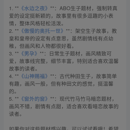
1. **
《水边之夜》
**：ABO生子题材，强制转真
爱的设定挺新颖的，故事里有很多逗趣的小表
情，整体风格轻松活泼。
2. **
《傲慢的奥托一世》
**：架空生子故事，教
皇和皇帝的设定有点意思，虽然剧情线有点幼
稚，但画风和人物都很好看。
3. **
《男孕》
**：日常生子题材，画风精致可
爱，故事线完整，细节丰富，特别适合喜欢温馨
故事的读者。
4. **
《山神赐福》
**：古代种田生子，故事简单
有趣，画风一般，但有种田文的感觉，挺温馨
的。
5. **
《窗外的窗》
**：现代竹马竹马暗恋题材，
画风不错，剧情有点甜，适合喜欢看暗恋故事的
读者。
如果你对这些题材感兴趣，可以试试看哦！希望