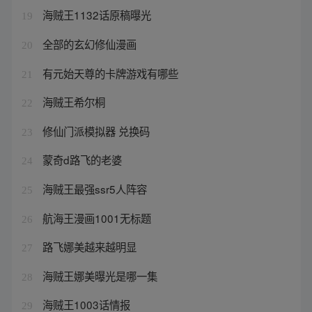
海贼王1132话原稿曝光
19
全部的玄幻修仙漫画
20
有元始天尊的卡牌游戏有哪些
21
海贼王希尔桐
22
修仙门派模拟器 兑换码
23
蒙奇d路飞的老婆
24
海贼王最强ssr5人阵容
25
航海王漫画1001无标题
26
路飞娜美越来越明显
27
海贼王娜美曝光是哪一集
28
海贼王1003话情报
29