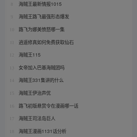
海贼王最新情报1015
8
海贼王路飞最强形态爆发
9
路飞为娜美愤怒哪一集
10
逍遥修真如何免费获取仙石
11
海贼王115
12
女帝加入巴基海贼团吗
13
海贼王331集讲的什么
14
海贼王伊治声优
15
路飞初版悬赏令在漫画哪一话
16
海贼王司法岛巨人
17
海贼王漫画1131话分析
18