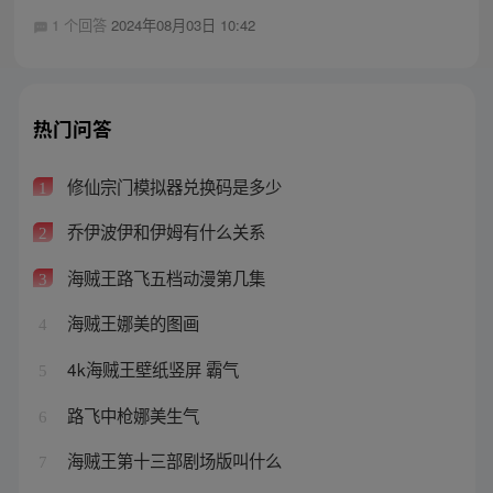
1 个回答
2024年08月03日 10:42
热门问答
修仙宗门模拟器兑换码是多少
1
乔伊波伊和伊姆有什么关系
2
海贼王路飞五档动漫第几集
3
海贼王娜美的图画
4
4k海贼王壁纸竖屏 霸气
5
路飞中枪娜美生气
6
海贼王第十三部剧场版叫什么
7