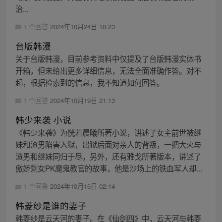
治...
1 个回答
2024年10月24日 10:23
台版韩漫
关于台版韩漫，目前参考资料中仅提及了台版韩漫实体书
开箱，但未给出更多详细信息，无法全面准确作答。对不
起，根据检索到的信息，我不知道如何回答。
1 个回答
2024年10月19日 21:13
韩少来袭 小说
《韩少来袭》为恍若晨曦所著小说，讲述了女主前世被继
妹和渣男陷害入狱，出狱后面对亲人的背叛，一把大火与
渣男和继妹同归于尽。另外，还有雅戈所著版本，讲述了
傲娇剩女PK魔鬼教官的故事，他是沙场上的铁血军人却...
1 个回答
2024年10月16日 02:14
韩菱纱是谁的妻子
韩菱纱是云天河的妻子。在《仙剑四》中，云天河与韩菱