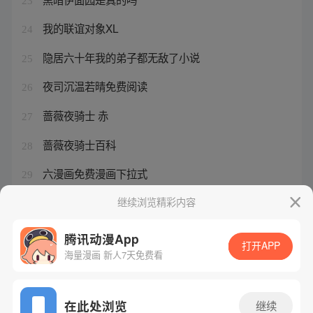
23
我的联谊对象XL
24
隐居六十年我的弟子都无敌了小说
25
夜司沉温若晴免费阅读
26
蔷薇夜骑士 赤
27
蔷薇夜骑士百科
28
六漫画免费漫画下拉式
29
万永漫画
继续浏览精彩内容
30
腾讯动漫App
打开APP
海量漫画 新人7天免费看
腾讯漫画
起点读书
QQ阅读
网站备案/许可证号：粤B2-20090059-5
在此处浏览
继续