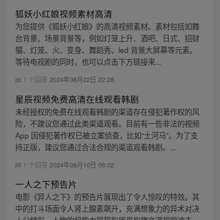
狐妖小红娘视频素材高清
为您提供《狐妖小红娘》的高清视频素材。素材包括如舞
台背景、场景背景等，例如灯笼上升、酒吧、日式、招财
猫、灯笼、火、变身、舞蹈秀、led 背景大屏幕等元素。
等待电视剧的同时，也可以点击下方链接来...
1 个回答
2024年08月22日 22:28
星辰视频免费高清在线观看韩剧
未经授权的免费在线观看韩剧的渠道存在侵犯著作权的风
险，不建议您通过此类渠道观看。目前有一些非法的视频
App 因侵犯著作权已被立案侦查，比如“土河马”。为了支
持正版，建议您通过合法合规的渠道观看韩剧。...
1 个回答
2024年08月10日 06:02
一人之下预告片
电影《异人之下》的预告片展现出了令人惊叹的特效。其
中的打斗场面令人肾上腺素飙升，充满想象力的异术对决
十分精彩。人物的超能力展现和场景构建充满视觉冲击