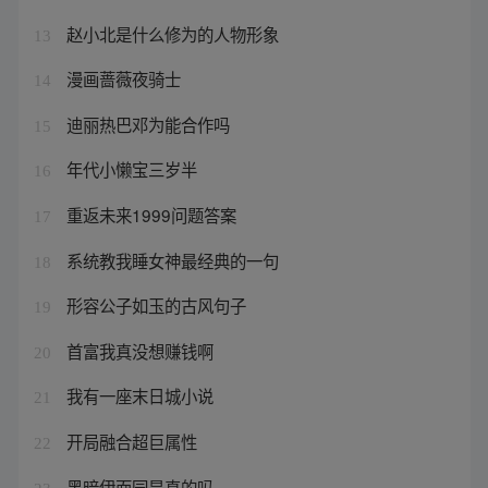
赵小北是什么修为的人物形象
13
漫画蔷薇夜骑士
14
迪丽热巴邓为能合作吗
15
年代小懒宝三岁半
16
重返未来1999问题答案
17
系统教我睡女神最经典的一句
18
形容公子如玉的古风句子
19
首富我真没想赚钱啊
20
我有一座末日城小说
21
开局融合超巨属性
22
黑暗伊面园是真的吗