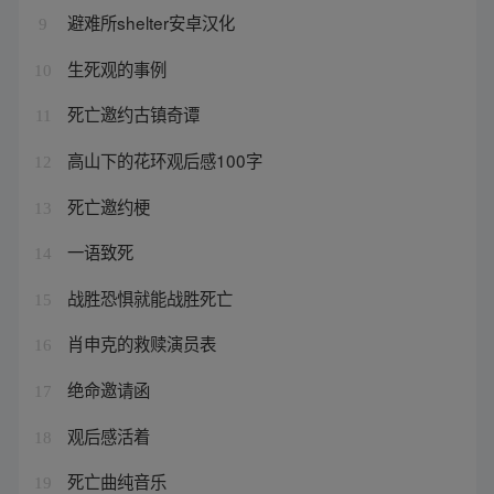
避难所shelter安卓汉化
9
生死观的事例
10
死亡邀约古镇奇谭
11
高山下的花环观后感100字
12
死亡邀约梗
13
一语致死
14
战胜恐惧就能战胜死亡
15
肖申克的救赎演员表
16
绝命邀请函
17
观后感活着
18
死亡曲纯音乐
19