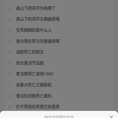
高山下的花环为啥禁了
20
高山下的花环主题曲原唱
21
生死相随的是什么人
22
谁与我生死与共歌曲原唱
23
战胜死亡的经文
24
欢乐复活节话剧
25
麦当那死亡游戏1993
26
加拿大死亡之路联机
27
普法栏目剧死亡邀约
28
打不死就往死里打的意思
29
五月大还是五月小
继续浏览精彩内容
30