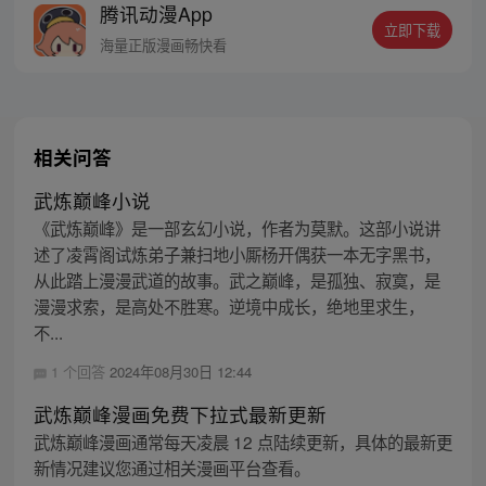
腾讯动漫App
道。凌霄阁试炼弟子兼扫地小厮杨开偶获一
立即下载
本无字黑书，从此踏上漫漫武道。
海量正版漫画畅快看
相关问答
武炼巅峰小说
《武炼巅峰》是一部玄幻小说，作者为莫默。这部小说讲
述了凌霄阁试炼弟子兼扫地小厮杨开偶获一本无字黑书，
从此踏上漫漫武道的故事。武之巅峰，是孤独、寂寞，是
漫漫求索，是高处不胜寒。逆境中成长，绝地里求生，
不...
1 个回答
2024年08月30日 12:44
武炼巅峰漫画免费下拉式最新更新
武炼巅峰漫画通常每天凌晨 12 点陆续更新，具体的最新更
新情况建议您通过相关漫画平台查看。