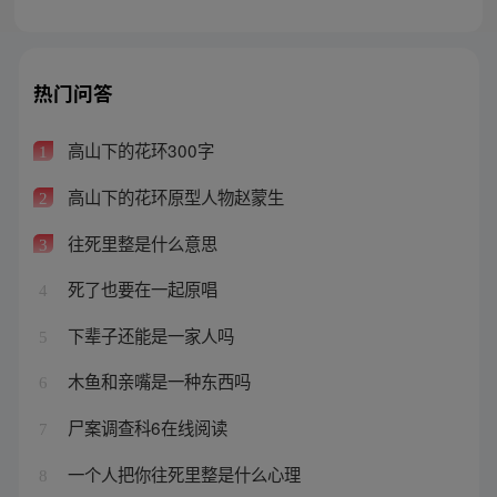
热门问答
高山下的花环300字
1
高山下的花环原型人物赵蒙生
2
往死里整是什么意思
3
死了也要在一起原唱
4
下辈子还能是一家人吗
5
木鱼和亲嘴是一种东西吗
6
尸案调查科6在线阅读
7
一个人把你往死里整是什么心理
8