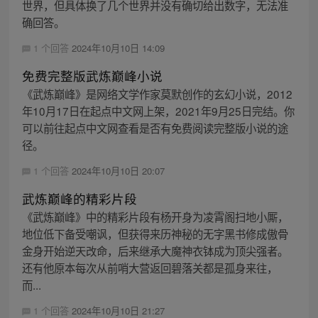
世界，但具体换了几个世界并没有确切给出数字，无法准
确回答。
1 个回答
2024年10月10日 14:09
免费完整版武炼巅峰小说
《武炼巅峰》是网络文学作家莫默创作的玄幻小说，2012
年10月17日在起点中文网上架，2021年9月25日完结。你
可以前往起点中文网查看是否有免费阅读完整版小说的途
径。
1 个回答
2024年10月10日 20:07
武炼巅峰的精彩片段
《武炼巅峰》中的精彩片段有杨开身为凌霄阁扫地小厮，
地位低下备受嘲讽，但获得来历神秘的无字黑书修成傲骨
金身开始逆天改命，后来继承大魔神衣钵成为顶尖强者。
还有他原本每次从前哨大营返回碧落关都是孤身来往，
而...
1 个回答
2024年10月10日 21:27