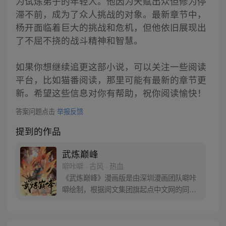
为试炼弟子的年轻人。他因为天赋出众但修为停
滞不前，成为了众人挑战的对象。最新章节中，
杨开面临着巨大的挑战和危机，但他依旧展现出
了不屈不挠的战斗精神和智慧。
如果你想继续追更这部小说，可以关注一些阅读
平台，比如猫番阅读，那里可能有最新的章节更
新。希望这些信息对你有帮助，祝你阅读愉快！
答案问题点击
举报反馈
提到的作品
武炼巅峰
噼咔噼 · 古风 · 热血
《武炼巅峰》漫画版是由深圳漫画团队噼咔
噼绘制，根据阅文集团旗起点中文网的同名
小说改编，作者是莫默。武之巅峰，是孤
独，是寂寞，是漫漫求索，是高处不胜寒。
逆境中成长，绝地里求生，才能堪破武之极