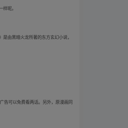
一样呢。
》是由黑暗火龙所著的东方玄幻小说，
看广告可以免费看两话。另外，原漫画同