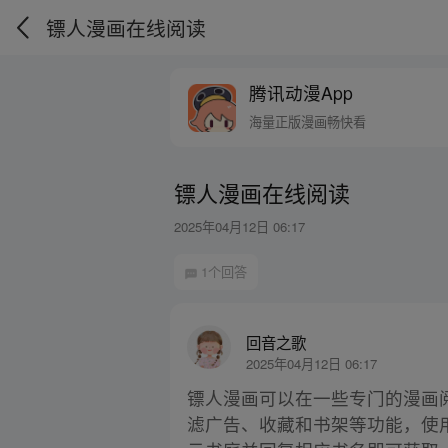
镖人漫画在线阅读
腾讯动漫App
海量正版漫画畅快看
镖人漫画在线阅读
2025年04月12日 06:17
1个回答
回音之歌
2025年04月12日 06:17
镖人漫画可以在一些专门的漫画
滤广告、收藏和书架等功能，使