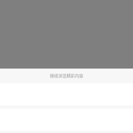
继续浏览精彩内容
腾讯漫画
起点读书
QQ阅读
网站备案/许可证号：粤B2-20090059-5
Copyright©1998 - 2026 Tencent. All Rights Reserved