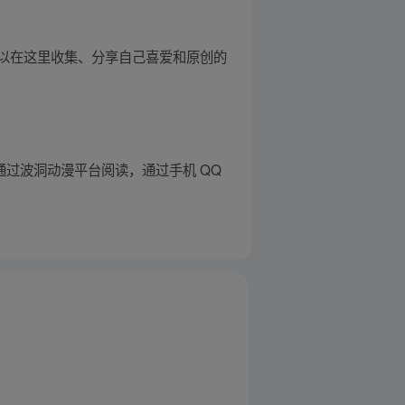
以在这里收集、分享自己喜爱和原创的
通过波洞动漫平台阅读，通过手机 QQ