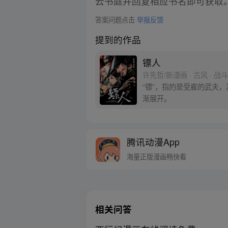
云书庭并回复相应书名即可获取
答案问题点击
举报反馈
提到的作品
镖人
许先哲/新漫画 · 古风 · 战斗
“镖”，指的是受雇的武夫
渐展开。
腾讯动漫App
海量正版漫画畅快看
相关问答