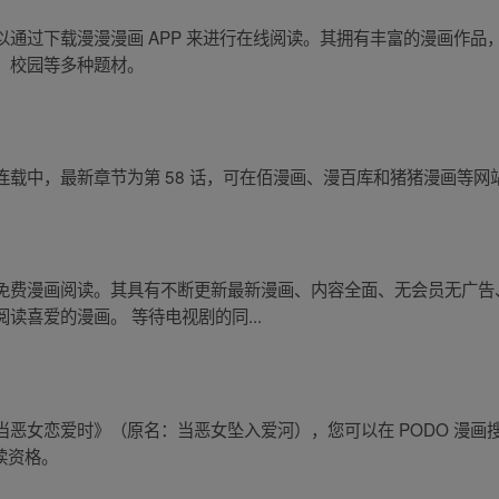
通过下载漫漫漫画 APP 来进行在线阅读。其拥有丰富的漫画作品
、校园等多种题材。
载中，最新章节为第 58 话，可在佰漫画、漫百库和猪猪漫画等网
免费漫画阅读。其具有不断更新最新漫画、内容全面、无会员无广告
读喜爱的漫画。 等待电视剧的同...
恶女恋爱时》（原名：当恶女坠入爱河），您可以在 PODO 漫画搜
阅读资格。