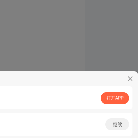
打开APP
继续