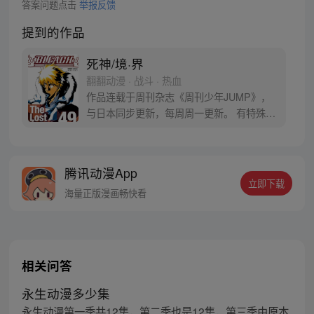
答案问题点击
举报反馈
提到的作品
死神/境·界
翻翻动漫 · 战斗 · 热血
作品连载于周刊杂志《周刊少年JUMP》，
与日本同步更新，每周周一更新。 有特殊能
力的日本某高中生黑崎一护，在街头邂逅了
一个奉命来执行任务的神界少女，任务是处
理某种邪恶怪物 “虚”！为了维护人类和神界
腾讯动漫App
的和平，一护、露琪亚和伙伴们开始了漫漫
立即下载
征程。
海量正版漫画畅快看
相关问答
永生动漫多少集
永生动漫第一季共12集，第二季也是12集，第三季由原本