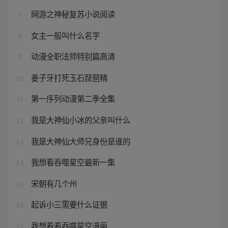
网游之神秘复苏小说阅读
7
女主一般叫什么名字
8
动漫全职法师特别篇高清
9
姜子牙打死玉石琵琶精
10
第一序列动漫第二季全集
11
我是大神仙小冰的父亲叫什么
12
我是大神仙大师兄身份是谁的
13
我想看吞噬星空最新一集
14
宋朝有几个州
15
起诉小三需要什么证据
16
我想看看吞噬星空漫画
17