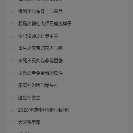
假如比比东穿上比基尼
18
我是大神仙大师兄魔族样子
19
全职法师之亡灵主宰
20
重生之天帝归来古玉镯
21
不死不灭的我非常嚣张
22
火影忍者免费看的软件
23
集英社为啥叫骨头社
24
这是个女生
25
2023年游戏开服时间延迟
26
大宋铁甲军
27