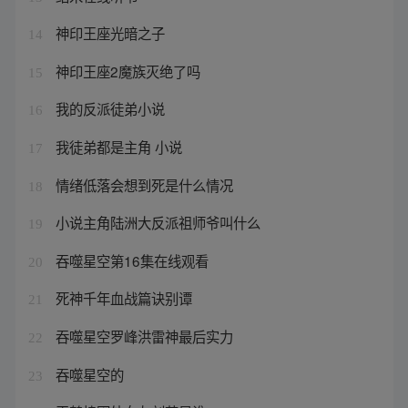
神印王座光暗之子
14
神印王座2魔族灭绝了吗
15
我的反派徒弟小说
16
我徒弟都是主角 小说
17
情绪低落会想到死是什么情况
18
小说主角陆洲大反派祖师爷叫什么
19
吞噬星空第16集在线观看
20
死神千年血战篇诀别谭
21
吞噬星空罗峰洪雷神最后实力
22
吞噬星空的
23