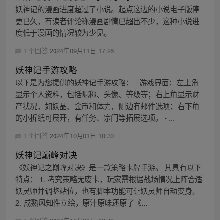
妖神记的漫画进度超过了小说。起点这边的小说电子版停
更已久，有读者评论称漫画剧情已超出不少，这种小说进
度低于漫画的情况较为少见。
1 个回答
2024年09月11日 17:26
妖神记手游攻略
以下是为您提供的妖神记手游攻略： - 游戏界面：左上角
显示个人资料，包括昵称、头像、等级等；右上角显示财
产状况，如妖晶、金币和体力，侧边有邮件选项；右下角
的小折纸可展开，有任务、宗门等拓展选项。 - ...
1 个回答
2024年10月01日 10:30
妖神记巅峰对决
《妖神记之巅峰对决》是一款策略卡牌手游。 其具有以下
特点： 1. 考究策略无废卡，玩家需根据战场情况上阵合适
妖灵师并调整站位，也有脚本功能可让妖灵师自动变身。
2. 成熟风知性立绘，原汁原味还原了《...