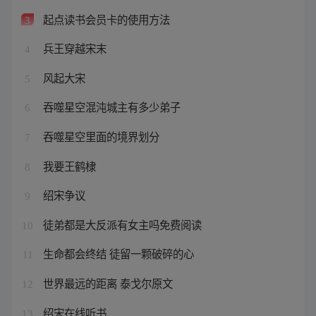
起点读书会员卡的使用方法
3
兵王穿越宋末
4
风起大宋
5
吞噬星空混沌城主有多少弟子
6
吞噬星空里面的境界划分
7
我要王鹤棣
8
绍宋争议
9
徒弟都是大反派有女主吗免费阅读
10
生命都会终结 徒留一颗破碎的心
11
世界最远的距离 泰戈尔原文
12
绍宋在线听书
13