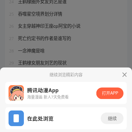
王鹤棣圈外女友刘艺是谁
24
吞噬星空境界划分详情
25
女主穿越神印王座cp阿宝的小说
26
死亡约定书的作者是谁写的
27
一念神魔是啥
28
王鹤棣女朋友刘艺的现状
29
姬天道陆州大反派祖师爷什么小说
继续浏览精彩内容
30
腾讯动漫App
打开APP
海量漫画 新人7天免费看
腾讯漫画
起点读书
QQ阅读
网站备案/许可证号：粤B2-20090059-5
在此处浏览
继续
Copyright©1998 - 2026 Tencent. All Rights Reserved