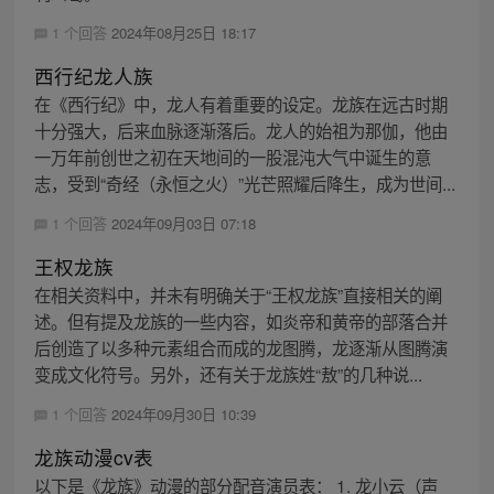
1 个回答
2024年08月25日 18:17
西行纪龙人族
在《西行纪》中，龙人有着重要的设定。龙族在远古时期
十分强大，后来血脉逐渐落后。龙人的始祖为那伽，他由
一万年前创世之初在天地间的一股混沌大气中诞生的意
志，受到“奇经（永恒之火）”光芒照耀后降生，成为世间...
1 个回答
2024年09月03日 07:18
王权龙族
在相关资料中，并未有明确关于“王权龙族”直接相关的阐
述。但有提及龙族的一些内容，如炎帝和黄帝的部落合并
后创造了以多种元素组合而成的龙图腾，龙逐渐从图腾演
变成文化符号。另外，还有关于龙族姓“敖”的几种说...
1 个回答
2024年09月30日 10:39
龙族动漫cv表
以下是《龙族》动漫的部分配音演员表： 1. 龙小云（声