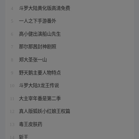
斗罗大陆黄化版高清免费
4
一人之下手游番外
5
高小健出演船山先生
6
那尔那茜封神剧照
7
郑大圣张一山
8
野天鹅主要人物特点
9
斗罗大陆3龙王传说
10
大主宰年番是第二季
11
真人版狐妖小红娘王权篇
12
毒王皮肤药
13
斩王
14