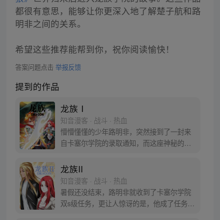
都很有意思，能够让你更深入地了解楚子航和路
明非之间的关系。
希望这些推荐能帮到你，祝你阅读愉快！
答案问题点击
举报反馈
提到的作品
龙族Ⅰ
知音漫客 · 战斗 · 热血
懵懵懂懂的少年路明非，突然接到了一封来
自卡塞尔学院的录取通知，而这座神秘的学
院也将改变他一生的命运，为了探寻父母与
自己的身份，他踏上了一段未知的旅途。
龙族II
知音漫客 · 战斗 · 热血
暑假还没结束，路明非就收到了卡塞尔学院
双s级任务，更让人惊讶的是，他成了任务的
专员，而身经百战的楚子航成了他的协助助