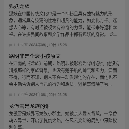
狐妖龙族
狐妖在中国传统文化中是一个神秘且具有独特魅力的形
象，通常具有狡猾的性格和超凡的能力，如变化万千、迷
惑人心等，有时还被视为有神奇的力量，能带来好运和幸
福。在许多民间故事和文学作品中都有狐妖的身影。 龙...
1 个回答
2024年08月19日 15:26
路明非是个衰小孩原文
在江南的《龙族》前期，路明非被形容为“衰小孩”。他没有
凯撒那样的家族背景，也没有楚子航的帅气和实力，爱而
不得，行而不知，别人不会主动发现他的存在，而他也不
会主动告诉别人自己的行为和想法。遇到事情除了氪...
1 个回答
2024年08月22日 23:28
龙傲雪是龙族的谁
龙傲雪是妖界青龙族小郡主。她被亲人爱人背叛，一缕香
魂入异世，开启了复仇之路，在风云变幻的局势中深陷权
利纠葛。