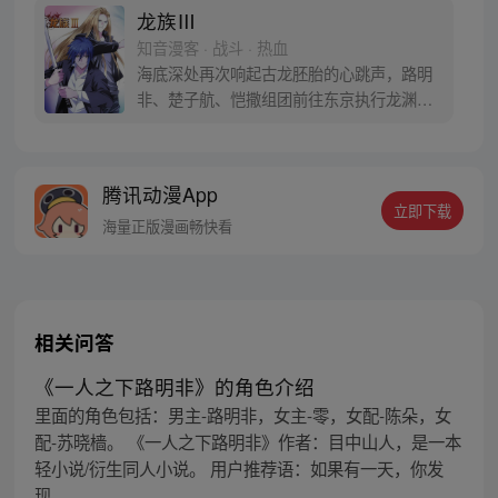
理！据可靠消息，大地与山之王苏醒了，屠
龙族Ⅲ
龙大战一触即发！
知音漫客 · 战斗 · 热血
海底深处再次响起古龙胚胎的心跳声，路明
非、楚子航、恺撒组团前往东京执行龙渊计
划，刚下飞机，他们就引起了蛇岐八家和猛
鬼众纷争。深海中，三人组发现了传说中诸
神聚居之地高天原，无数尸守袭来，三人命
腾讯动漫App
悬一线！
立即下载
海量正版漫画畅快看
相关问答
《一人之下路明非》的角色介绍
里面的角色包括：男主-路明非，女主-零，女配-陈朵，女
配-苏晓樯。 《一人之下路明非》作者：目中山人，是一本
轻小说/衍生同人小说。 用户推荐语：如果有一天，你发
现...