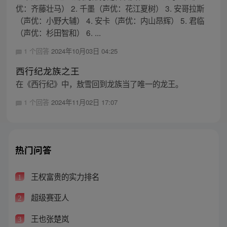
优：齐藤壮马） 2. 千墨（声优：花江夏树） 3. 安哥拉斯
（声优：小野大辅） 4. 安卡（声优：内山昂辉） 5. 君临
（声优：杉田智和） 6. ...
1 个回答
2024年10月03日 04:25
西行纪龙族之王
在《西行纪》中，敖雪回到龙族当了唯一的龙王。
1 个回答
2024年11月02日 17:07
热门问答
王权富贵的实力排名
1
超级赛亚人
2
王也张楚岚
3