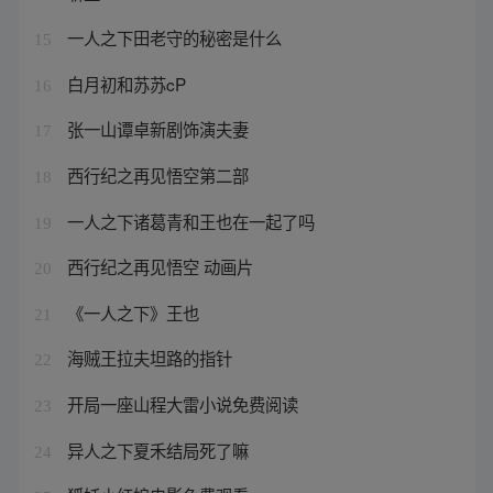
一人之下田老守的秘密是什么
15
白月初和苏苏cP
16
张一山谭卓新剧饰演夫妻
17
西行纪之再见悟空第二部
18
一人之下诸葛青和王也在一起了吗
19
西行纪之再见悟空 动画片
20
《一人之下》王也
21
海贼王拉夫坦路的指针
22
开局一座山程大雷小说免费阅读
23
异人之下夏禾结局死了嘛
24