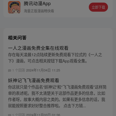
腾讯动漫App
立即下载
海量正版漫画畅快看
相关问答
一人之漫画免费全集在线观看
存在每天凌晨12点陆续更新免费观看下拉式的《一人之
下》漫画，可点击相关按钮下载App观看全集。
1 个回答
2024年11月04日 11:25
妖神记飞飞漫画免费观看
你这就只是个作品名“妖神记”和“飞飞漫画免费观看”这样简
单的表述呢。我不太清楚关于这部作品更多的信息，比如
作者呀，故事大概内容之类的。如果有更多信息的话，我
就能按照要求好好整合推荐啦。 点击下方链...
1 个回答
2024年11月03日 01:36