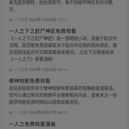
美克星而牺牲，他热爱和平，做不到破坏神应有的冷酷
无...
1 个回答
2024年10月26日 17:13
一人之下之赶尸神匠免费观看
《一人之下之赶尸神匠》是一部网络小说，连载于起点中
文网，是否能免费观看取决于起点中文网的相关规定，建
议您前往起点中文网查看具体情况。 点击下方链接阅读
《一人之下》原著漫画！
1 个回答
2024年10月04日 03:14
傻神短剧免费观看
目前未获取到关于傻神短剧免费观看的准确链接或渠道。
您可以通过常见的视频平台搜索相关内容，或者关注一些
提供短剧资源的网站以获取观看途径。
1 个回答
2024年09月21日 06:10
一人之免费观看漫画