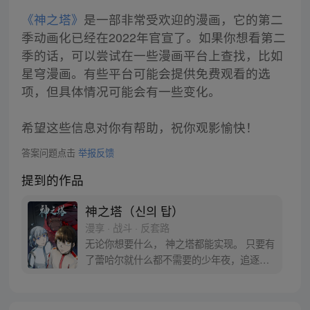
《神之塔》
是一部非常受欢迎的漫画，它的第二
季动画化已经在2022年官宣了。如果你想看第二
季的话，可以尝试在一些漫画平台上查找，比如
星穹漫画。有些平台可能会提供免费观看的选
项，但具体情况可能会有一些变化。
希望这些信息对你有帮助，祝你观影愉快！
答案问题点击
举报反馈
提到的作品
神之塔（신의 탑）
漫享 · 战斗 · 反套路
无论你想要什么， 神之塔都能实现。 只要有
了蕾哈尔就什么都不需要的少年夜，追逐蕾
哈尔的踪迹闯入神之塔，灿烂的星空、骗局
与陷阱都在塔里，为了梦想登塔吧！