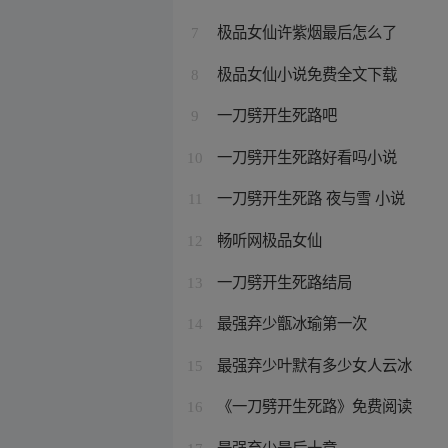
极品女仙许紫烟最后怎么了
7
极品女仙小说免费全文下载
8
一刀劈开生死路吧
9
一刀劈开生死路好看吗小说
10
一刀劈开生死路 夜与雪 小说
11
畅听网极品女仙
12
一刀劈开生死路结局
13
最强弃少甑冰瑜第一次
14
最强弃少叶默有多少女人云冰
15
《一刀劈开生死路》免费阅读
16
最强弃少最后十章