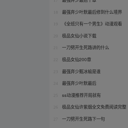
17
最强弃少叶默最后修到什么境界
18
《全班只有一个男生》动漫观看
19
极品女仙小说下载
20
一刀劈开生死路讲的什么
21
极品女仙200章
22
最强弃少甄冰瑜是谁
23
最强弃少叶默最后
24
ss动漫推荐开局就有
25
极品女仙许紫烟全文免费阅读完整
26
一刀劈开生死路下一句
27