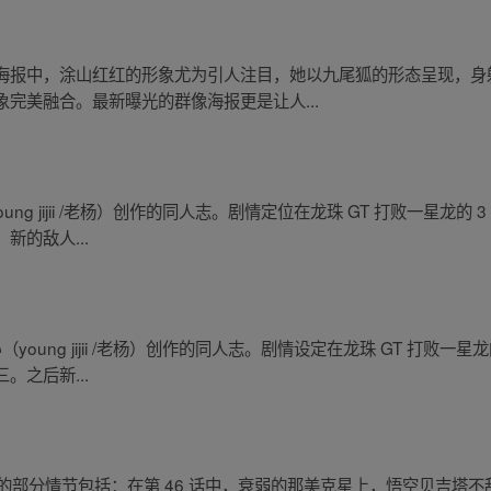
海报中，涂山红红的形象尤为引人注目，她以九尾狐的形态呈现，身
完美融合。最新曝光的群像海报更是让人...
ng jijii /老杨）创作的同人志。剧情定位在龙珠 GT 打败一星龙
的敌人...
oung jijii /老杨）创作的同人志。剧情设定在龙珠 GT 打败一
之后新...
的部分情节包括：在第 46 话中，衰弱的那美克星上，悟空贝吉塔不