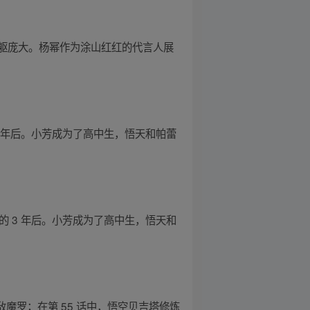
躯庞大。杨幂作为涂山红红的代言人展
的 3 年后。小芳成为了高中生，悟天和帕蕾
星龙的 3 年后。小芳成为了高中生，悟天和
敌魔罗；在第 55 话中，悟空贝吉塔修炼