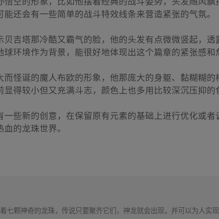
孙悟空的形象，比如他摆着经典的战斗姿势，头发随风飘
可能还会有一些简单的战斗特效线条来营造紧张的气氛。
示贝吉塔那冷酷又霸气的脸，他的头发有点微微竖起，透
地球环境作为背景，能很好地体现出这个篇章的紧张感和
大而怪诞的魔人布欧的形象，他那庞大的身躯、黏糊糊的
前显得较小但又充满斗志，颜色上也多用比较深沉压抑的
有一些新的创意，在保留原有元素的基础上进行优化或者
热血的龙珠世界。
着七颗神奇的龙珠，传说只要聚齐它们，神龙就会出现，并可以为人实现