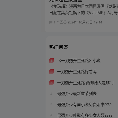
《龙珠超》漫画为日本国民漫画《龙珠》
日起在集英社旗下的《V JUMP》8月
1 个回答
2024年10月25日 19:14
热门问答
《一刀劈开生死路》小说
1
一刀劈开生死路好看吗
2
一刀劈开生死路 两脚踏入是非门
3
最强弃少最新章节列表
4
最强弃少有声小说免费听书272
5
最强弃少叶默有多少女人聂双双
6