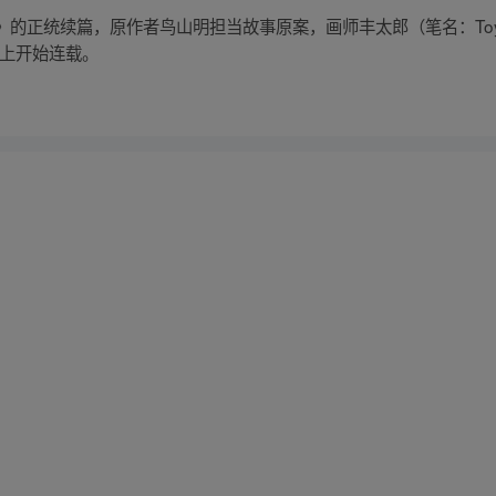
的正统续篇，原作者鸟山明担当故事原案，画师丰太郎（笔名：Toybl
号上开始连载。