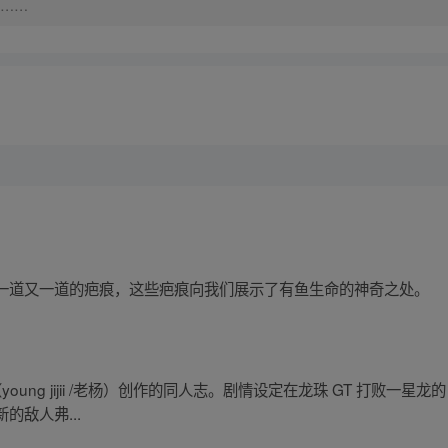
……
一道又一道的疤痕，这些疤痕向我们展示了有鱼生命的神奇之处。
ung jijii /老杨）创作的同人志。剧情设定在龙珠 GT 打败一星
敌人弗...