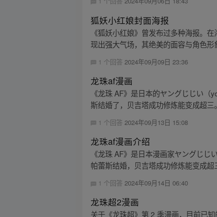
1 个回答
2024年09月06日 18:43
狐妖小红娘封面海报
《狐妖小红娘》曾发布过多种海报。在
现出强大气场，其绝美的面容与角色形象
1 个回答
2024年09月09日 23:36
龙珠af漫画
《龙珠 AF》是日本的ヤングじじい（you
斯结婚了，贝吉塔成功修炼能变成超三。新
1 个回答
2024年09月13日 15:08
龙珠af漫画介绍
《龙珠 AF》是日本漫画家ヤングじじい（y
帕蕾斯结婚，贝吉塔成功修炼能变成超三。
1 个回答
2024年09月14日 06:40
龙珠超2漫画
关于《龙珠超》第 2 季漫画，目前已知