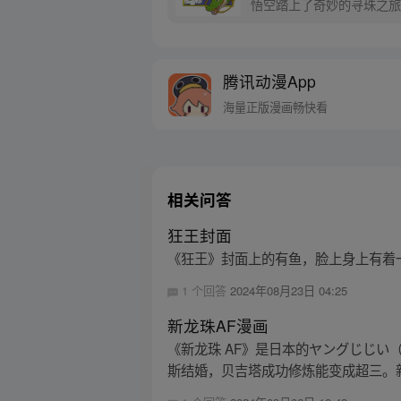
悟空踏上了奇妙的寻珠之旅
腾讯动漫App
海量正版漫画畅快看
相关问答
狂王封面
《狂王》封面上的有鱼，脸上身上有着
1 个回答
2024年08月23日 04:25
新龙珠AF漫画
《新龙珠 AF》是日本的ヤングじじい（yo
斯结婚，贝吉塔成功修炼能变成超三。新的