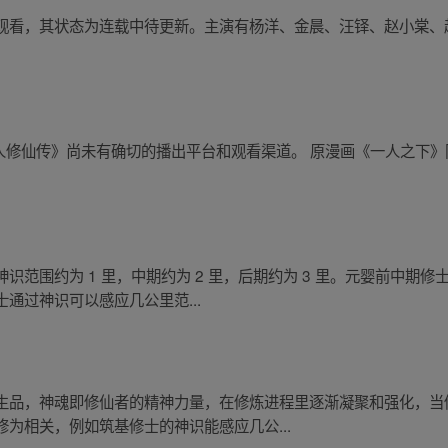
，其状态为连载中待更新。主演有杨洋、金晨、汪铎、赵小棠、赵晴等，首
歌版《凡人修仙传》尚未有确切的播出平台和观看渠道。 原漫画《一人之下
识范围约为 1 里，中期约为 2 里，后期约为 3 里。元婴前中期
通过神识可以感应几公里范...
生品，神魂即修仙者的精神力量，在修炼进程里逐渐凝聚和强化，当
为相关，例如筑基修士的神识能感应几公...