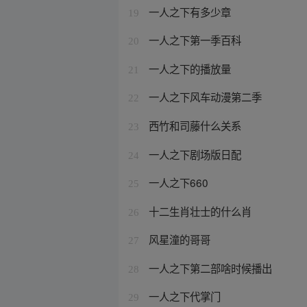
一人之下有多少章
19
一人之下第一季百科
20
一人之下的播放量
21
一人之下风车动漫第二季
22
西竹和司藤什么关系
23
一人之下剧场版日配
24
一人之下660
25
十二生肖壮士的什么肖
26
风星潼的哥哥
27
一人之下第二部啥时候播出
28
一人之下代掌门
29