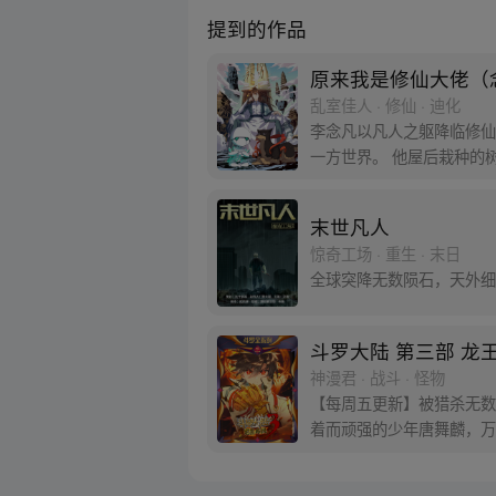
提到的作品
原来我是修仙大佬（
乱室佳人 · 修仙 · 迪化
李念凡以凡人之躯降临修仙
一方世界。 他屋后栽种的
人，引领一个时代…… 改
末世凡人
惊奇工场 · 重生 · 末日
全球突降无数陨石，天外细
斗罗大陆 第三部 龙
神漫君 · 战斗 · 怪物
【每周五更新】被猎杀无数
着而顽强的少年唐舞麟，万