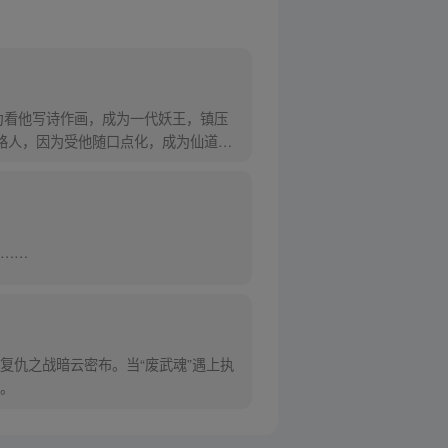
为看他写诗作画，成为一代妖王，镇压
路人，因为受他随口点化，成为仙道圣
……
复仇之战暗云密布。当“废武魂”遇上执
。