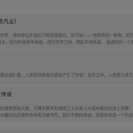
念凡尘）
世界，得知修仙无望后只想安稳度日。却不知—— 他收养的一条狗，因
树木，因为听他弹琴奏曲，成为世界之树，撑起天地桥梁。 他遇到的一个
编自小说【原来我是修仙大佬】
菌迅速扩散，人类受到病毒的感染产生了异变！末世之中，人类努力求生
王传说
的魂兽濒临灭绝，沉睡无数年的魂兽之王在星斗大森林最后的净土苏醒，
众瞩目的武魂传奇将再次被书写。我们不期待奇迹，但要给奇迹一个机会