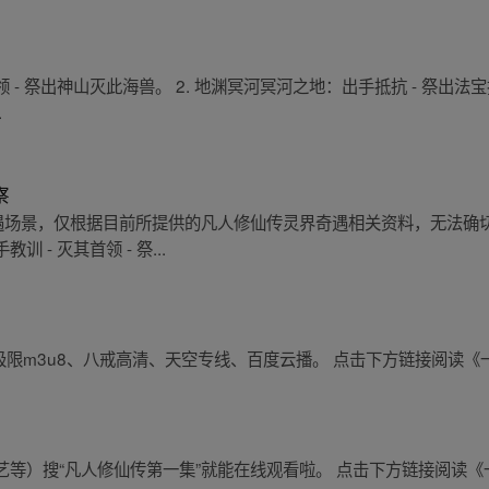
领 - 祭出神山灭此海兽。 2. 地渊冥河冥河之地：出手抵抗 - 祭出法宝
.
察
遇场景，仅根据目前所提供的凡人修仙传灵界奇遇相关资料，无法确切
- 灭其首领 - 祭...
极限m3u8、八戒高清、天空专线、百度云播。 点击下方链接阅读
等）搜“凡人修仙传第一集”就能在线观看啦。 点击下方链接阅读