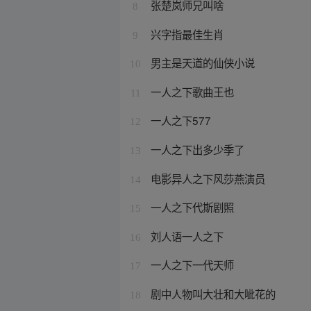
张楚岚师兄叫啥
8
兴字指最佳生肖
9
男主是天道的仙侠小说
10
一人之下歌曲王也
11
一人之下577
12
一人之下出多少季了
13
电影异人之下风莎燕演员
14
一人之下代斯剧照
15
刘人语一人之下
16
一人之下一代天师
17
剧中人物叫大壮和大呲花的
18