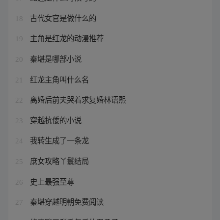
古代女官是做什么的
18
主角是红龙的动漫推荐
19
秦堪是哪部小说
20
红龙主角叫什么名
21
离婚后前夫哭着求复婚林语熙
22
穿越抗倭的小说
23
我转生成了一条龙
24
庶女攻略丫鬟结局
25
史上最强至尊
26
秦堪穿越明朝免费阅读
27