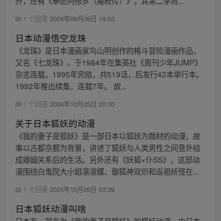
外，还有《拳愿阿修罗（魔枪传）》，其第二季将...
1 个回答
2024年09月09日 19:53
日本动漫悟空龙珠
《龙珠》是日本漫画家鸟山明创作的格斗冒险漫画作品，
又名《七龙珠》。于1984年在集英社《周刊少年JUMP》
杂志连载，1995年完结，共519话，后发行42本单行本。
1992年推出续集，连载7年。 故...
1 个回答
2024年10月25日 20:30
关于日本狐妖的动漫
《我的妻子是狐妖》是一部日本以狐妖为题材的动漫，故
事以古都京都为背景，讲述了狐妖与人类男性之间意外结
成婚姻关系后的生活。另外还有《妖狐×仆SS》，这部动
漫围绕白鬼院大小姐凛凛蝶、御狐神双炽和返祖妖怪在...
1 个回答
2024年10月26日 03:39
日本狐妖动漫叫啥