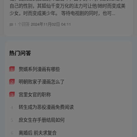
自己的性别，其狐仙千变万化的法力可让他/她时而变成美
少女，时而变成美少年。 等待电视剧的同时，也可...
1 个回答
2024年11月02日 04:11
热门问答
赘婿系列漫画有哪些
1
明朝败家子漫画怎么了
2
宫里女官的职称
3
转生成为恶役漫画免费阅读
4
庶女生存手册结局如何
5
离婚后 前夫求复合
6