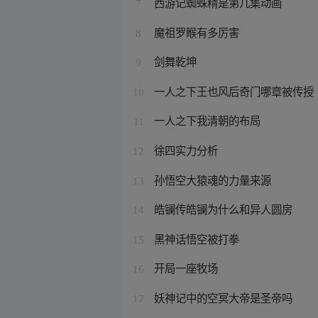
西游记蜘蛛精是第几集动画
7
魔祖罗睺有多厉害
8
剑舞乾坤
9
一人之下王也风后奇门哪章被传授
10
一人之下我清朝的布局
11
徐四实力分析
12
孙悟空大猿魂的力量来源
13
皓镧传皓镧为什么和异人圆房
14
黑神话悟空被打拳
15
开局一座牧场
16
妖神记中的空冥大帝是圣帝吗
17