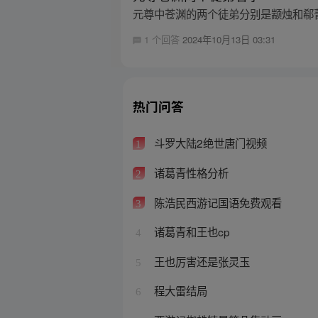
元尊中苍渊的两个徒弟分别是颛烛和郗
1 个回答
2024年10月13日 03:31
热门问答
斗罗大陆2绝世唐门视频
1
诸葛青性格分析
2
陈浩民西游记国语免费观看
3
诸葛青和王也cp
4
王也厉害还是张灵玉
5
程大雷结局
6