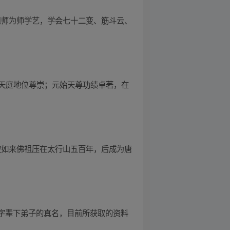
祖师为师学艺，学会七十二变、筋斗云、
天庭地位尊崇；元始天尊功绩卓著，在
被如来佛祖压在太行山五百年，后成为唐
个字辈下弟子的真名，目前所获取的资料