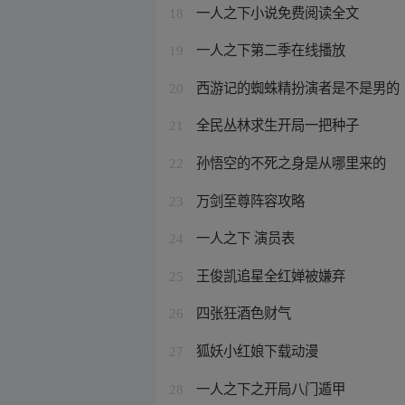
一人之下小说免费阅读全文
18
一人之下第二季在线播放
19
西游记的蜘蛛精扮演者是不是男的
20
全民丛林求生开局一把种子
21
孙悟空的不死之身是从哪里来的
22
万剑至尊阵容攻略
23
一人之下 演员表
24
王俊凯追星全红婵被嫌弃
25
四张狂酒色财气
26
狐妖小红娘下载动漫
27
一人之下之开局八门遁甲
28