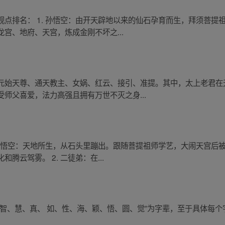
点排名： 1. 孙悟空：由开天辟地以来的仙石孕育而生，拜须菩提
宫、地府、天宫，炼成金刚不坏之...
元始天尊、通天教主、女娲、红云、接引、准提。其中，太上老君在
师父喜爱，法力高强且拥有万世不灭之身...
 孙悟空：天地所生，从石头里蹦出。跟随菩提祖师学艺，大闹天宫后
云驾雾。 2. 二徒弟：在...
、智、慧、真、 如、性、海、颖、悟、圆、觉”为字辈，至于具体每