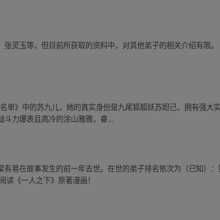
、张灵玉等，但目前所获取的资料中，对其他弟子的相关介绍有限。
妖怪名单》中的苏九儿，她的真实身份是九尾狐狐妖苏妲己，拥有强大实
斗力爆表且高冷的涂山雅雅，睿...
梁有易在故事发生的前一年去世。在世的弟子排名依次为（已知）：
接阅读《一人之下》原著漫画！