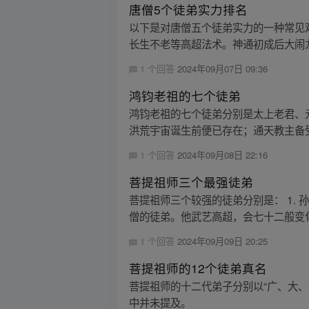
唐僧5个徒弟实力排名
以下是对唐僧五个徒弟实力的一种常见观
长生不老等高超法术。神通初成后大闹龙
1 个回答
2024年09月07日 09:36
鸿钧老祖的七个徒弟
鸿钧老祖的七个徒弟分别是太上老君、
洪荒宇宙诞生前便已存在；通天教主备受
1 个回答
2024年09月08日 22:16
菩提祖师三个最强徒弟
菩提祖师三个较强的徒弟分别是： 1.
僧的徒弟。他武艺高超，会七十二般变化和腾
1 个回答
2024年09月09日 20:25
菩提祖师的12个徒弟真名
菩提祖师的十二代弟子分别以“广、大
中并未提及。