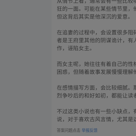
从情节上看，通常会有一些比较
狂的一面。可能在某些情节里，
但这背后其实是他深沉的爱意。
在追妻的过程中，会设置很多阻
者是王府里其他的阴谋诡计，有
作，诬陷女主。
而女主呢，她往往有着自己的性
困惑，但随着故事发展慢慢理解
在感情描写方面，会比较细腻。
烈争吵后的和好如初，都能让读
不过这类小说也有一些小缺点，
说，对于喜欢古风言情，尤其是
答案问题点击
举报反馈