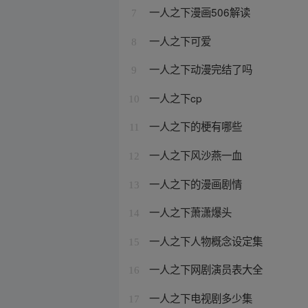
一人之下漫画506解读
7
一人之下可爱
8
一人之下动漫完结了吗
9
一人之下cp
10
一人之下的梗有哪些
11
一人之下风沙燕一血
12
一人之下的漫画剧情
13
一人之下萧潇爆头
14
一人之下人物概念设定集
15
一人之下网剧演员表大全
16
一人之下电视剧多少集
17