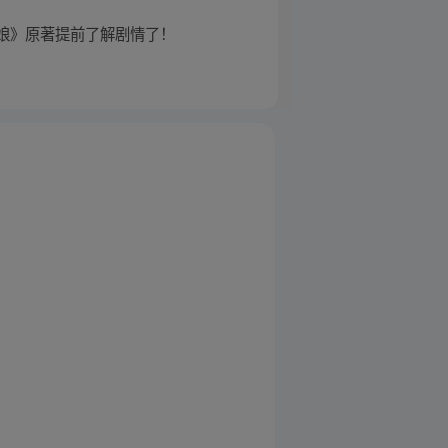
红娘》原著提前了解剧情了！