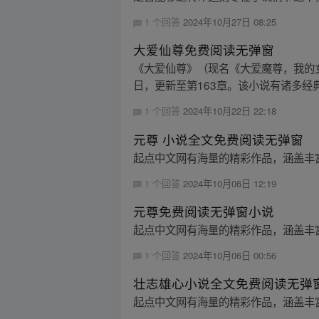
1 个回答
2024年10月27日 08:25
大爱仙尊免费阅读无弹窗
《大爱仙尊》（现名《大爱魔尊，我的女
日，更新至第163章。该小说有诸多经典
1 个回答
2024年10月22日 22:18
元尊 小说全文免费阅读无弹窗
起点中文网有海量的精彩作品，涵盖丰
1 个回答
2024年10月06日 12:19
元尊免费阅读无弹窗小说
起点中文网有海量的精彩作品，涵盖丰
1 个回答
2024年10月06日 00:56
壮志雄心小说全文免费阅读无弹
起点中文网有海量的精彩作品，涵盖丰