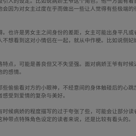
吸引人的设定。比如说病娇王爷这个角色，他一方面有着
他会因为对女主过度在乎而做出一些让人觉得有些极端的
碍。也许是男女主之间身份的差距，女主可能出身平凡或
人不想看到这对小情侣在一起，就从中作梗。比如说侧妃
格特点，可能是善良但又不失坚强。面对病娇王爷有时候
他的感情。
那些偷偷看对方的小眼神，不经意间的身体触碰后的心跳
者感受到爱情的复杂与美好。
有时候病娇的程度描写的过于夸张了些，可能会让部分读
这种带点特殊角色设定的读者来说，还是比较有看头的。