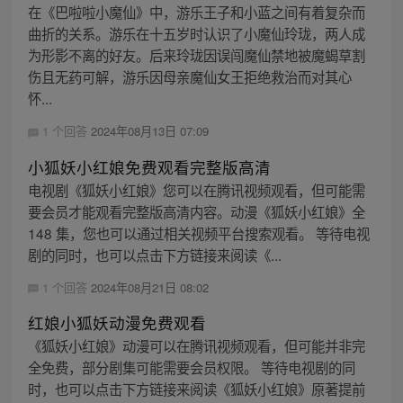
在《巴啦啦小魔仙》中，游乐王子和小蓝之间有着复杂而
曲折的关系。游乐在十五岁时认识了小魔仙玲珑，两人成
为形影不离的好友。后来玲珑因误闯魔仙禁地被魔蝎草割
伤且无药可解，游乐因母亲魔仙女王拒绝救治而对其心
怀...
1 个回答
2024年08月13日 07:09
小狐妖小红娘免费观看完整版高清
电视剧《狐妖小红娘》您可以在腾讯视频观看，但可能需
要会员才能观看完整版高清内容。动漫《狐妖小红娘》全
148 集，您也可以通过相关视频平台搜索观看。 等待电视
剧的同时，也可以点击下方链接来阅读《...
1 个回答
2024年08月21日 08:02
红娘小狐妖动漫免费观看
《狐妖小红娘》动漫可以在腾讯视频观看，但可能并非完
全免费，部分剧集可能需要会员权限。 等待电视剧的同
时，也可以点击下方链接来阅读《狐妖小红娘》原著提前