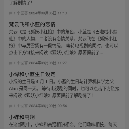
了解剧情了！
1 个回答
2024年09月05日 11:13
梵云飞和小蓝的恋情
梵云飞是《狐妖小红娘》中的角色，小蓝是《巴啦啦小魔
仙》中的人物，二者没有恋情关系。梵云飞在《狐妖小红
娘》中与厉雪扬有一段情缘。 等待电视剧的同时，也可以
点击下方链接来阅读《狐妖小红娘》原著提前了...
1 个回答
2024年09月08日 11:27
小绿和小蓝生日设定
小绿的生日是 4 月 1 日。小蓝的生日与计算机科学之父
Alan 是同一天。 等待电视剧的同时，也可以点击下方链接
来阅读《狐妖小红娘》原著提前了解剧情了！
1 个回答
2024年09月09日 00:54
小蝶和高翔
在这部剧中，小蝶和高翔相识相恋。他们趣味相投，每天