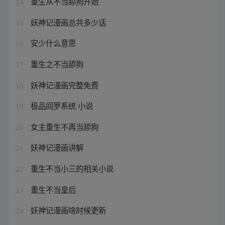
重生从不当舔狗开始
14
妖神记漫画总共多少话
15
安少什么意思
16
重生之不当舔狗
17
妖神记漫画完整免费
18
极品阎罗系统 小说
19
女主重生不再当舔狗
20
妖神记漫画讲解
21
重生不当小三的相关小说
22
重生不当皇后
23
妖神记漫画啥时候更新
24