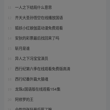
一人之下结局什么意思
11
齐天大圣孙悟空在线播放国语
12
狐妖小红娘伽蓝动漫免费观看
13
安狄的彩票最后找回来了吗
14
斩月是谁
15
异人之下冯宝宝演员
16
西行纪第六季在线观看免费版高清
17
西行纪番外篇大猿魂
18
龙珠z国语版在线观看154集
19
阿修罗的王
20
全性四张狂最后死了嘛
21