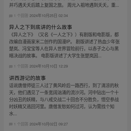
并巧遇夭夭后踏上复国之旅。 周元入祖地遇到夭夭，重...
1 个回答
2024年10月25日 02:34
异人之下到底讲的什么故事
《异人之下》（又名《一人之下》）有剧版和电影版，都
改编自漫画家米二创作的国漫IP。 剧版讲述了热血少年张
楚岚、冯宝宝等人在异人世界冒险前行，以赤子之心与黑
暗决战的故事。 电影版讲述了大学生张楚岚因...
1 个回答
2024年10月10日 12:29
讲西游记的故事
话说唐僧师徒三人过了黄风岭后一路西行，到了清凉的秋
天，他们遇见了一条宽阔汹涌的流沙河。河中钻出一个十
分凶丑的妖精，与八戒交战二十回合不分胜负，悟空参战
时妖精又逃回河里。唐僧发愁如何过河，认为需找个知
水...
1 个回答
2024年10月02日 09:27