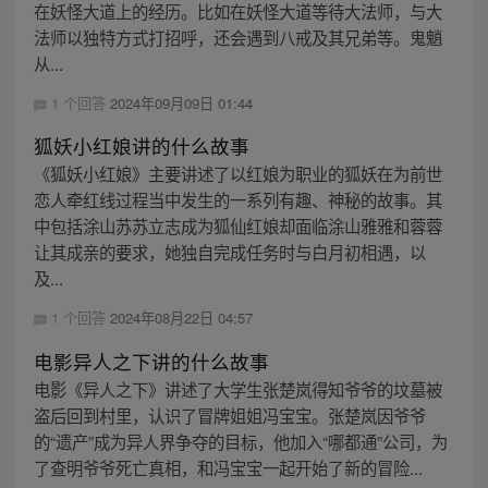
在妖怪大道上的经历。比如在妖怪大道等待大法师，与大
法师以独特方式打招呼，还会遇到八戒及其兄弟等。鬼魈
从...
1 个回答
2024年09月09日 01:44
狐妖小红娘讲的什么故事
《狐妖小红娘》主要讲述了以红娘为职业的狐妖在为前世
恋人牵红线过程当中发生的一系列有趣、神秘的故事。其
中包括涂山苏苏立志成为狐仙红娘却面临涂山雅雅和蓉蓉
让其成亲的要求，她独自完成任务时与白月初相遇，以
及...
1 个回答
2024年08月22日 04:57
电影异人之下讲的什么故事
电影《异人之下》讲述了大学生张楚岚得知爷爷的坟墓被
盗后回到村里，认识了冒牌姐姐冯宝宝。张楚岚因爷爷
的“遗产”成为异人界争夺的目标，他加入“哪都通”公司，为
了查明爷爷死亡真相，和冯宝宝一起开始了新的冒险...