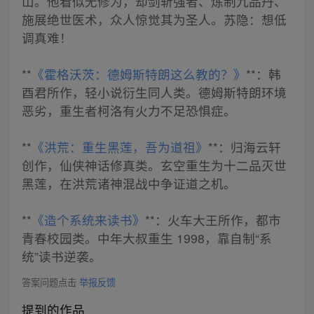
山。他看似无修为，却剑斩强者、炼制九品丹、
施展绝世医术，众人惊觉其为圣人。苏隐：想低
调真难！
**
《霍格沃茨：德姆斯特朗这么教的？》
**：韩
酉君所作，轻小说衍生同人类。德姆斯特朗环境
恶劣，重生者柯洛有火力不足恐惧症。
**
《洪荒：重生黑莲，吾为道祖》
**：归海云轩
创作，仙侠神话修真类。玄空重生为十二品灭世
黑莲，在洪荒诸神混战中争证道之机。
**
《造个系统来读书》
**：火车大王所作，都市
青春校园类。中年大叔重生 1998，靠自制“系
统”读书逆袭。
答案问题点击
举报反馈
提到的作品