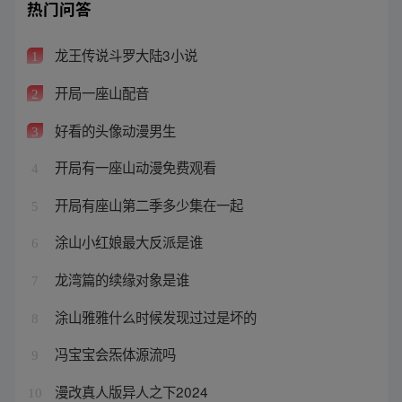
热门问答
龙王传说斗罗大陆3小说
1
开局一座山配音
2
好看的头像动漫男生
3
开局有一座山动漫免费观看
4
开局有座山第二季多少集在一起
5
涂山小红娘最大反派是谁
6
龙湾篇的续缘对象是谁
7
涂山雅雅什么时候发现过过是坏的
8
冯宝宝会炁体源流吗
9
漫改真人版异人之下2024
10