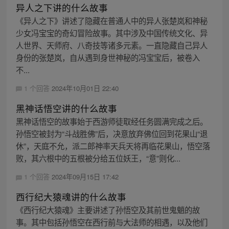
异人之下讲的什么故事
《异人之下》讲述了隐藏在普通人中的异人张楚岚和神秘
少女冯宝宝的奇幻冒险故事。其中涉及中国传统文化、异
人世界、天师府、八奇技等诸多元素。一直隐藏自己异人
身份的张楚岚，自从遇到身世神秘的冯宝宝后，被卷入
不...
1 个回答
2024年10月01日 22:40
黑神话悟空讲的什么故事
黑神话悟空的故事始于西游师徒取经任务圆满完成之后。
孙悟空被封为“斗战胜佛”后，决意放弃佛位回到花果山“退
休”，天庭不允，派二郎神率天兵天将再临花果山，悟空落
败，其六根中的五根被分给五位妖王，“意”则化...
1 个回答
2024年09月15日 17:42
西行纪大猿魂讲的什么故事
《西行纪大猿魂》主要讲述了孙悟空及其前世鬼魈的故
事。其中包括孙悟空在西行前与大法师的相遇，以及他们