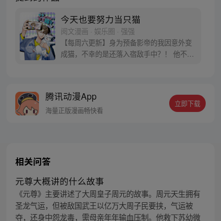
今天也要努力当只猫
阅文漫画 · 娱乐圈 · 强强
【每周六更新】身为预备影帝的我因意外变
成猫，不幸的是还落入宿敌手中？！ 他不明
情况摸我撸我抱我亲我勉强能忍，可、可他
居然还觊觎我的肉体！ 可恶，谁来救救我
啊！！！
腾讯动漫App
立即下载
海量正版漫画畅快看
相关问答
元尊大概讲的什么故事
《元尊》主要讲述了大周皇子周元的故事。周元天生拥有
圣龙气运，但被敌国武王以亿万大周子民要挟，气运被
夺，还身中怨龙毒，需母亲年年输血压制。他救下苏幼微