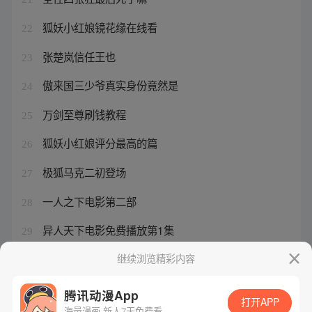
狐妖小红娘镜花缘在线看
22
张楚岚信任王也
23
傲来国三少爷真实身份竟然是
24
万剑至尊刷钱教程
25
狐妖小红娘评分最高的篇
26
极狐马克二初登场
27
一人之下电影第二部
28
异人天下电影免费播放第1集
29
斩王佉罗骞驮结局
继续浏览精彩内容
30
腾讯动漫App
打开APP
海量漫画 新人7天免费看