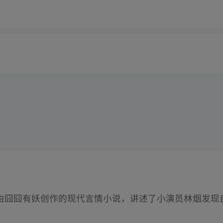
由囧囧有妖创作的现代言情小说，讲述了小演员林烟发现