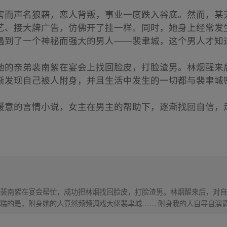
害而声名狼藉，恋人背叛，事业一度跌入谷底。然而，某
艺、接大牌广告，仿佛开了挂一样。同时，她身上经常发
遇到了一个神秘而强大的男人——裴聿城，这个男人才知
她的亲弟裴南絮在宴会上找回脸皮，打脸渣男。林烟醒来
渐发现自己被人附身，并且生活中发生的一切都与裴聿城
暖意的言情小说，女主在男主的帮助下，逐渐找回自信，
裴南絮在宴会帮忙，成功把林烟找回脸皮，打脸渣男。林烟醒来后，对自
糕的是，附身她的人竟然频频调戏大佬裴聿城…… 附身我的人自导自演