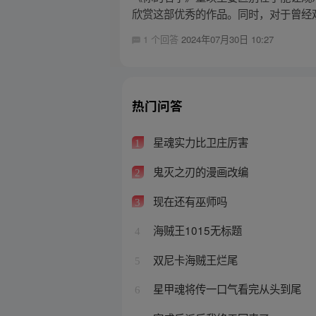
欣赏这部优秀的作品。同时，对于曾经观
1 个回答
2024年07月30日 10:27
热门问答
星魂实力比卫庄厉害
1
鬼灭之刃的漫画改编
2
现在还有巫师吗
3
海贼王1015无标题
4
双尼卡海贼王烂尾
5
星甲魂将传一口气看完从头到尾
6