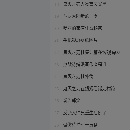
鬼灭之刃人物富冈义勇
18
斗罗大陆新的一季
19
罗丽的家有什么秘密
20
手机锁屏壁纸图片
21
鬼灭之刃柱集训篇在线观看07
22
敖敖待捕漫画作者是谁
23
鬼灭之刃柱外传
24
鬼灭之刃在线观看锻刀村篇
25
炭治郎笑
26
反派大师兄重生后佛了
27
傲傲待捕七十五话
28