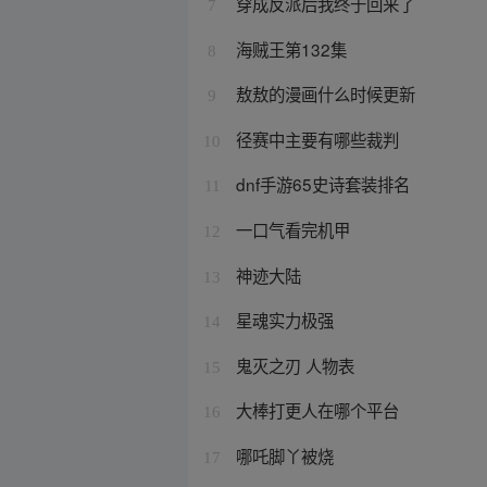
穿成反派后我终于回来了
7
海贼王第132集
8
敖敖的漫画什么时候更新
9
径赛中主要有哪些裁判
10
dnf手游65史诗套装排名
11
一口气看完机甲
12
神迹大陆
13
星魂实力极强
14
鬼灭之刃 人物表
15
大棒打更人在哪个平台
16
哪吒脚丫被烧
17