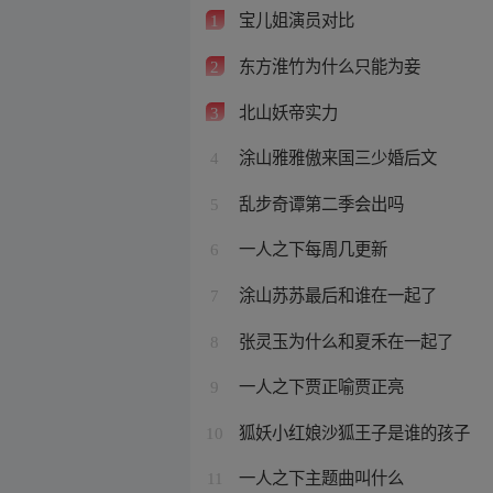
宝儿姐演员对比
1
东方淮竹为什么只能为妾
2
北山妖帝实力
3
涂山雅雅傲来国三少婚后文
4
乱步奇谭第二季会出吗
5
一人之下每周几更新
6
涂山苏苏最后和谁在一起了
7
张灵玉为什么和夏禾在一起了
8
一人之下贾正喻贾正亮
9
狐妖小红娘沙狐王子是谁的孩子
10
一人之下主题曲叫什么
11