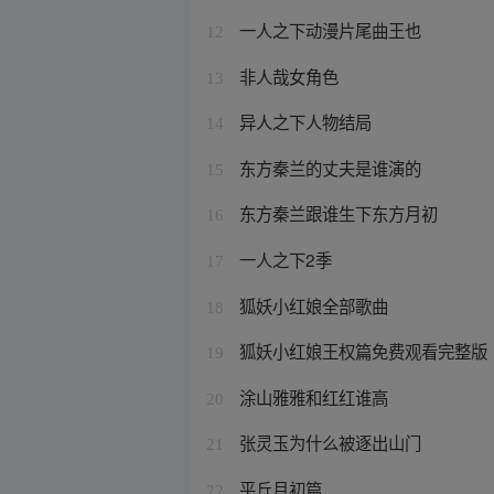
一人之下动漫片尾曲王也
12
非人哉女角色
13
异人之下人物结局
14
东方秦兰的丈夫是谁演的
15
东方秦兰跟谁生下东方月初
16
一人之下2季
17
狐妖小红娘全部歌曲
18
狐妖小红娘王权篇免费观看完整版
19
涂山雅雅和红红谁高
20
张灵玉为什么被逐出山门
21
平丘月初篇
22