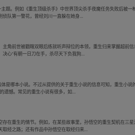
这一主题。例如《重生顶级杀手》中世界顶尖杀手夜魔任务失败后被一
侦队第一警花，曾经刘川一直躲在她身...
，主角前世被戳瞎双眼后练就听声辩位的本领，重生归来掌握超前信
决心“有朝一日刀在手，杀尽天下负我狗...
定具体是哪本小说。不过从提供的关于重生小说的信息可知，重生小说
的遗憾。常见的重生小说有很多，如...
空存在重生的情节。例如，在某些故事里，孙悟空的重生契机在三星
取经之路；还有作品中孙悟空在取经归来...