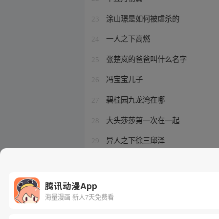
涂山璟是如何被虐杀的
23
一人之下高燃
24
张楚岚的爸爸叫什么名字
25
冯宝宝儿子
26
碧桂园九龙湾在哪
27
大头莎莎第一次在一起
28
异人之下徐三邱泽
29
涂山雅雅的原型是谁
30
腾讯动漫App
海量漫画 新人7天免费看