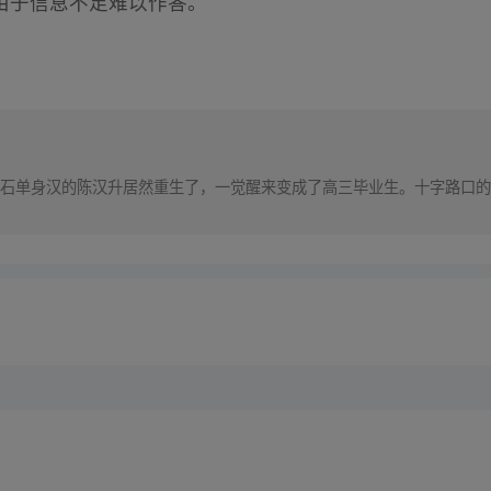
由于信息不足难以作答。
石单身汉的陈汉升居然重生了，一觉醒来变成了高三毕业生。十字路口的