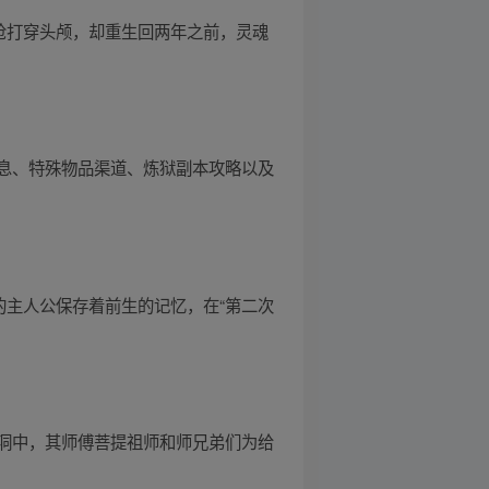
枪打穿头颅，却重生回两年之前，灵魂
息、特殊物品渠道、炼狱副本攻略以及
的主人公保存着前生的记忆，在“第二次
洞中，其师傅菩提祖师和师兄弟们为给