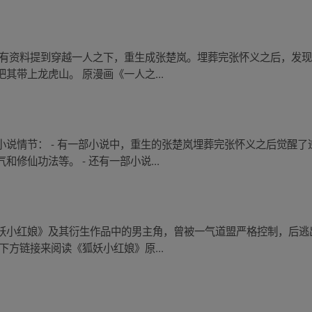
 有资料提到穿越一人之下，重生成张楚岚。埋葬完张怀义之后，发
其带上龙虎山。 原漫画《一人之...
小说情节： - 有一部小说中，重生的张楚岚埋葬完张怀义之后觉醒
修仙功法等。 - 还有一部小说...
妖小红娘》及其衍生作品中的男主角，曾被一气道盟严格控制，后逃
下方链接来阅读《狐妖小红娘》原...