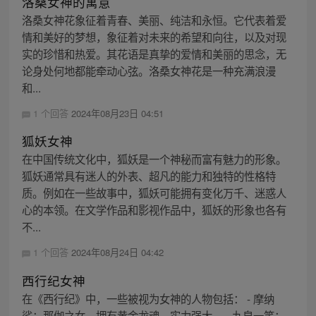
洛桑女神的寓意
洛桑女神花象征着青春、美丽、纯洁和永恒。它代表着爱
情和美好的梦想，象征着对未来的希望和向往，以及对现
实的珍惜和热爱。其花语是真挚的爱情和美丽的思念，无
论身处何地都能牵动心弦。洛桑女神花是一种充满浪漫
和...
1 个回答
2024年08月23日 04:51
狐妖女神
在中国传统文化中，狐妖是一个神秘而富有魅力的形象。
狐妖通常具有迷人的外表、超凡的能力和独特的性格特
质。例如在一些故事中，狐妖可能拥有变化万千、迷惑人
心的本领。在文学作品和影视作品中，狐妖的形象也各有
不...
1 个回答
2024年08月24日 04:42
西行纪女神
在《西行纪》中，一些被视为女神的人物包括： - 摩纳
娑：那伽之女，拥有黄金龙魂，实力强大。 - 九泉一笑：