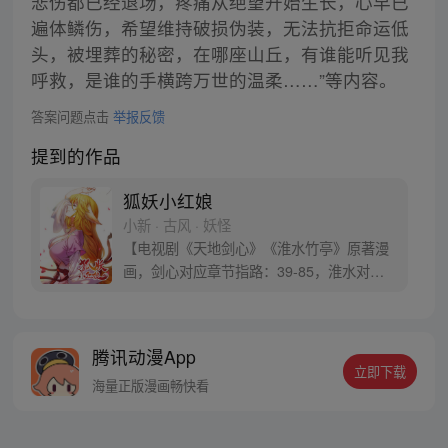
悲伤都已经退场，疼痛从绝望开始生长，心早已
遍体鳞伤，希望维持破损伪装，无法抗拒命运低
头，被埋葬的秘密，在哪座山丘，有谁能听见我
呼救，是谁的手横跨万世的温柔……”等内容。
答案问题点击
举报反馈
提到的作品
狐妖小红娘
小新 · 古风 · 妖怪
【电视剧《天地剑心》《淮水竹亭》原著漫
画，剑心对应章节指路：39-85，淮水对应
章节指路272-301】 迷糊萝莉小狐妖，正太
道士没节操。自古人妖生死恋，千载孽缘一
线牵。（每周周四更新。）
腾讯动漫App
立即下载
海量正版漫画畅快看