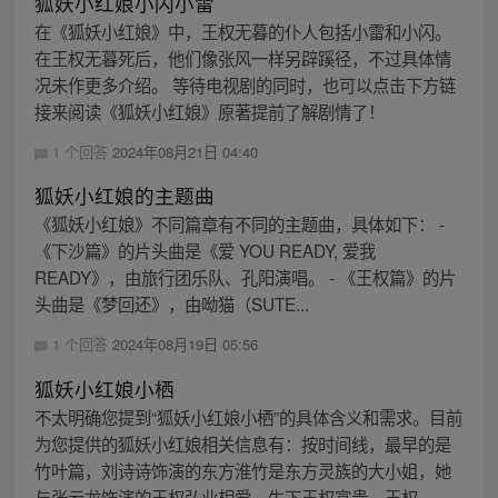
狐妖小红娘小闪小雷
在《狐妖小红娘》中，王权无暮的仆人包括小雷和小闪。
在王权无暮死后，他们像张风一样另辟蹊径，不过具体情
况未作更多介绍。 等待电视剧的同时，也可以点击下方链
接来阅读《狐妖小红娘》原著提前了解剧情了！
1 个回答
2024年08月21日 04:40
狐妖小红娘的主题曲
《狐妖小红娘》不同篇章有不同的主题曲，具体如下： -
《下沙篇》的片头曲是《爱 YOU READY, 爱我
READY》，由旅行团乐队、孔阳演唱。 - 《王权篇》的片
头曲是《梦回还》，由呦猫（SUTE...
1 个回答
2024年08月19日 05:56
狐妖小红娘小栖
不太明确您提到“狐妖小红娘小栖”的具体含义和需求。目前
为您提供的狐妖小红娘相关信息有：按时间线，最早的是
竹叶篇，刘诗诗饰演的东方淮竹是东方灵族的大小姐，她
与张云龙饰演的王权弘业相爱，生下王权富贵。王权...