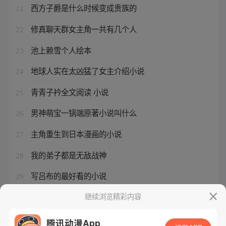
西方子爵是什么时候变成贵族的
21
修真聊天群女主角一共有几个人
22
池上赖雪个人绘本
23
地球人实在太凶猛了女主介绍小说
24
青青子衿全文阅读 小说
25
男神萌宝一锅端原著小说叫什么
26
主角重生到日本漫画的小说
27
我的弟子都是无敌战神
28
写吕布的最好看的小说
29
开局被系统要求收徒的动漫
继续浏览精彩内容
30
腾讯动漫App