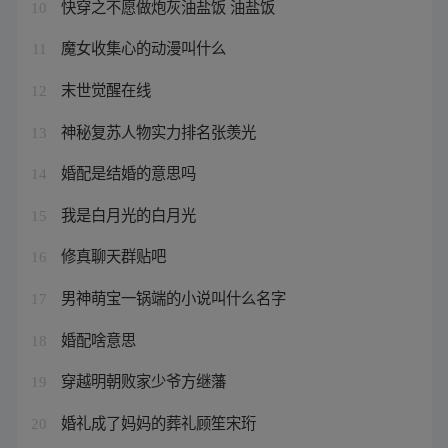
快穿之不愿做炮灰油盐饭 油盐饭
10
魔女收集心的动漫叫什么
11
末世觉醒在线
12
神秘复苏人物实力排名张羡光
13
婚配是结婚的意思吗
14
我是白月光的白月光
15
修真聊天群贴吧
16
男神萌宝一锅端的小说叫什么名字
17
婚配啥意思
18
穿越明朝败家少爷方继藩
19
婚礼成了妈妈的葬礼顾笙宋珩
20