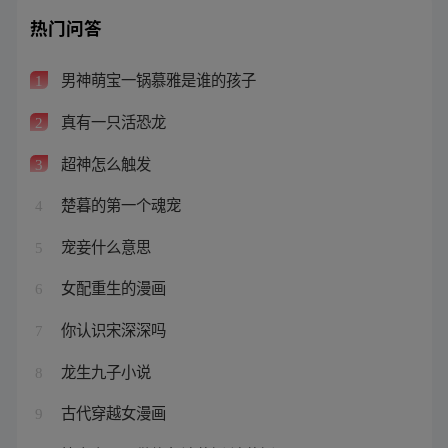
热门问答
男神萌宝一锅慕雅是谁的孩子
1
真有一只活恐龙
2
超神怎么触发
3
楚暮的第一个魂宠
4
宠妾什么意思
5
女配重生的漫画
6
你认识宋深深吗
7
龙生九子小说
8
古代穿越女漫画
9