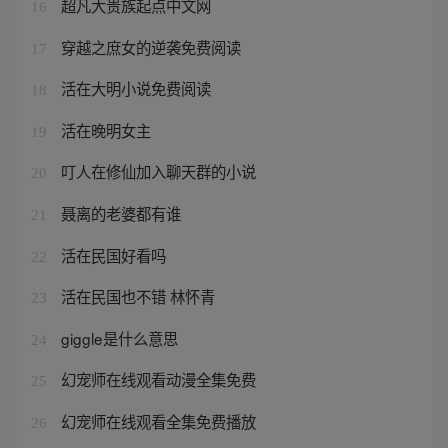
超凡大贵族起点中文网
16
穿越之庶女的逆袭免费阅读
17
活在大明小说免费阅读
18
活在晚明女主
19
叮人在修仙加入聊天群的小说
20
聂离的老婆都有谁
21
活在民国好看吗
22
活在民国也不错 林怀青
23
giggle是什么意思
24
幻宠师在线观看动漫全集免费
25
幻宠师在线观看全集免费播放
26