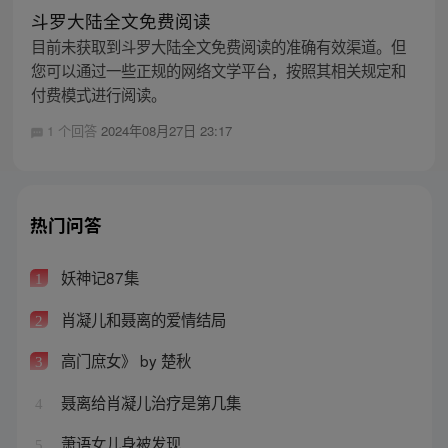
斗罗大陆全文免费阅读
目前未获取到斗罗大陆全文免费阅读的准确有效渠道。但
您可以通过一些正规的网络文学平台，按照其相关规定和
付费模式进行阅读。
1 个回答
2024年08月27日 23:17
热门问答
妖神记87集
1
肖凝儿和聂离的爱情结局
2
高门庶女》 by 楚秋
3
聂离给肖凝儿治疗是第几集
4
萧语女儿身被发现
5