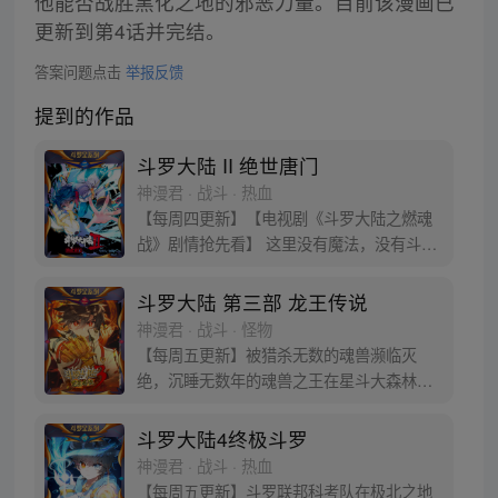
他能否战胜黑化之地的邪恶力量。目前该漫画已
更新到第4话并完结。
答案问题点击
举报反馈
提到的作品
斗罗大陆 II 绝世唐门
神漫君 · 战斗 · 热血
【每周四更新】【电视剧《斗罗大陆之燃魂
战》剧情抢先看】 这里没有魔法，没有斗
气，没有武术，却有武魂。 唐门创立万年之
后的斗罗大陆上，唐门式微，一代天骄霍雨
斗罗大陆 第三部 龙王传说
浩横空出世，一切的神奇都将一一展现。 唐
神漫君 · 战斗 · 怪物
门暗器能否重振雄风，唐门能否重现辉煌，
【每周五更新】被猎杀无数的魂兽濒临灭
一切尽绝世唐门！
绝，沉睡无数年的魂兽之王在星斗大森林最
后的净土苏醒，复仇之战暗云密布。当“废武
魂”遇上执着而顽强的少年唐舞麟，万众瞩目
斗罗大陆4终极斗罗
的武魂传奇将再次被书写。我们不期待奇
神漫君 · 战斗 · 热血
迹，但要给奇迹一个机会。
【每周五更新】斗罗联邦科考队在极北之地