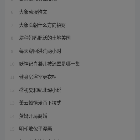
大象动漫推文
6
大象头朝什么方向招财
7
耕种妈妈肥沃的土地美国
8
每天穿回洪荒两小时
9
妖神记肖凝儿被迷晕是哪一集
10
健身房浴室更衣柜
11
盛初夏和纪北琛小说
12
萧云顿悟漫画下拉式
13
赘婿开局离婚
14
明朝敗傢子漫画
15