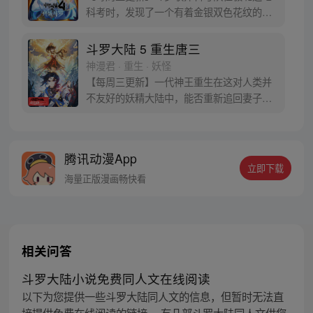
科考时，发现了一个有着金银双色花纹的
蛋。他们探查后发现里面居然有生命迹象，
于是赶忙将其带回研究所进行孵化。蛋孵化
斗罗大陆 5 重生唐三
出来了，可孵出来的是一个婴儿，一个和人
神漫君 · 重生 · 妖怪
类一模一样的孩子；与此同时，联邦研究所
【每周三更新】一代神王重生在这对人类并
正在解冻一名银色长发女子，而一名蓝发青
不友好的妖精大陆中，能否重新追回妻子。
年则在海滨被人发现
千奇百怪的妖神变又会带给他怎样的重生之
路？尽在一代神王至情追妻之旅，斗罗大陆
第五部，重生唐三!
腾讯动漫App
立即下载
海量正版漫画畅快看
相关问答
斗罗大陆小说免费同人文在线阅读
以下为您提供一些斗罗大陆同人文的信息，但暂时无法直
接提供免费在线阅读的链接。 有几部斗罗大陆同人文供您