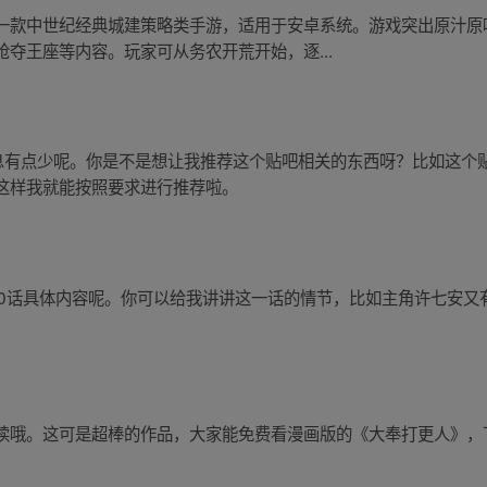
一款中世纪经典城建策略类手游，适用于安卓系统。游戏突出原汁原
夺王座等内容。玩家可从务农开荒开始，逐...
信息有点少呢。你是不是想让我推荐这个贴吧相关的东西呀？比如这个
这样我就能按照要求进行推荐啦。
90话具体内容呢。你可以给我讲讲这一话的情节，比如主角许七安又
。
读哦。这可是超棒的作品，大家能免费看漫画版的《大奉打更人》，