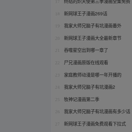
终结的炽天使第三季漫画全集免费
17
新网球王子漫画269话
18
我家大师兄脑子有坑漫画番外
19
新网球王子漫画大全最新章节
20
吞噬星空出到哪一章了
21
尸兄漫画原版在线观看
22
家庭教师动漫是哪一年开播的
23
我家大师兄脑子有坑漫画2
24
牧神记漫画第二季
25
我家大师兄脑子有坑漫画有多少话
26
新网球王子漫画免费观看下拉式
27