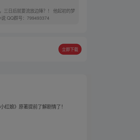
，三日后就要流放边陲？！ 他起初的梦
Q群号：799493374
立即下载
妖小红娘》原著提前了解剧情了！