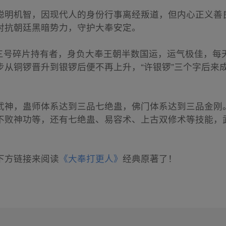
聪明机智，因现代人的身份行事离经叛道，但内心正义善
对抗朝廷黑暗势力，守护大奉安定。
书三号碎片持有者，身负大奉王朝半数国运，运气极佳，
步从铜锣晋升到银锣后便不再上升，“许银锣”三个字后来
武神，蛊师体系达到三品七绝蛊，佛门体系达到三品金刚
不败神功等，还有七绝蛊、易容术、上古双修术等技能，
下方链接来阅读
《大奉打更人》
经典原著了！