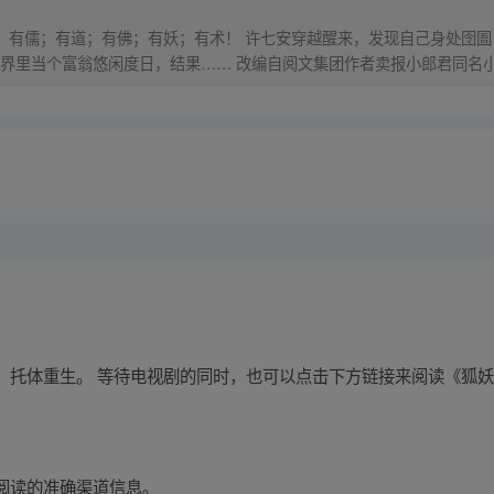
界，有儒；有道；有佛；有妖；有术！ 许七安穿越醒来，发现自己身处囹圄
里当个富翁悠闲度日，结果…… 改编自阅文集团作者卖报小郎君同名小说 Q
，托体重生。 等待电视剧的同时，也可以点击下方链接来阅读《狐
阅读的准确渠道信息。