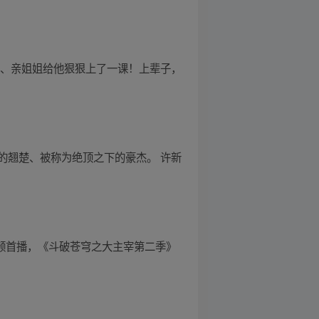
母、亲姐姐给他狠狠上了一课！上辈子，
的翘楚、被称为绝顶之下的豪杰。 许新
视频首播，《斗破苍穹之大主宰第二季》