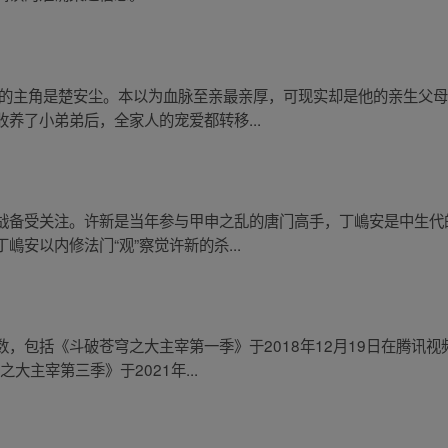
了》的主角是楚安尘。本以为血脉至亲最亲厚，可现实却是他的亲生父
养了小弟弟后，全家人的宠爱都转移...
战备受关注。许新是当年参与甲申之乱的唐门高手，丁嶋安是中生代
安以内修法门“观”察觉许新的杀...
，包括《斗破苍穹之大主宰第一季》于2018年12月19日在腾讯
大主宰第三季》于2021年...