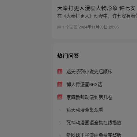
大奉打更人漫画人物形象 许七安
在《大奉打更人》动漫中，许七安有着
1 个回答
2024年11月03日 23:05
热门问答
遮天系列小说先后顺序
1
博人传漫画662话
2
家庭教师动漫到第几卷
3
遮天动漫全集观看
4
死神动漫国语全集在线播放
5
新网球王子漫画免费完整版
6