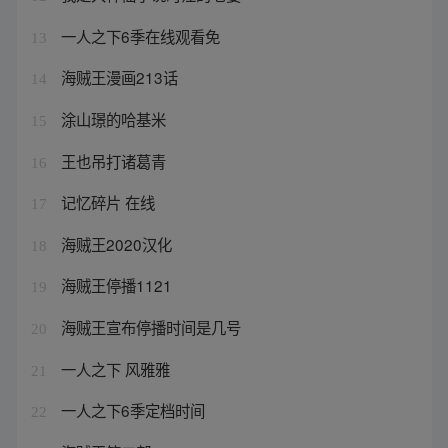
一人之下6季在线观看免
13
海贼王漫画213话
14
涂山璟的哈基米
15
王也吊打诸葛青
16
记忆碎片 在线
17
海贼王2020汉化
18
海贼王停播1121
19
海贼王宣布停播时间是几号
20
一人之下 风雅雅
21
一人之下6季定档时间
22