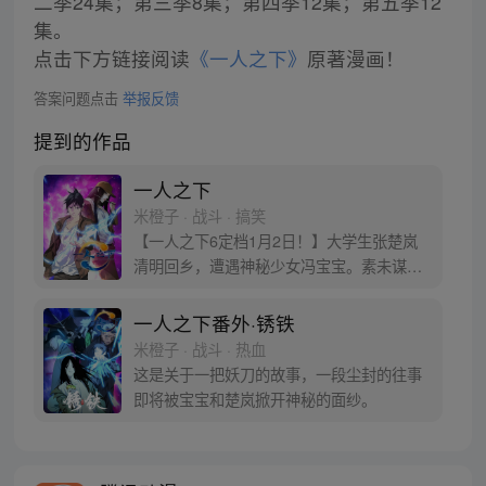
二季24集；第三季8集；第四季12集；第五季12
集。
点击下方链接阅读
《一人之下》
原著漫画！
答案问题点击
举报反馈
提到的作品
一人之下
米橙子 · 战斗 · 搞笑
【一人之下6定档1月2日！】大学生张楚岚
清明回乡，遭遇神秘少女冯宝宝。素未谋面
的冯宝宝却对张楚岚异常熟悉，并将其带去
自己打工的快递公司。为了帮冯宝宝寻找她
一人之下番外·锈铁
的身世，也为了查清自己与爷爷身上的秘
米橙子 · 战斗 · 热血
密，张楚岚的生活被彻底颠覆，与冯宝宝一
这是关于一把妖刀的故事，一段尘封的往事
同踏上“异人”之旅。
即将被宝宝和楚岚掀开神秘的面纱。