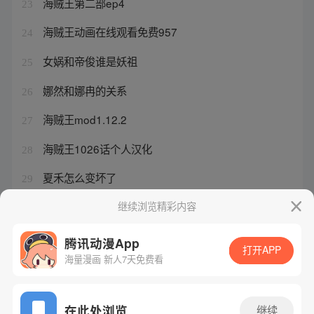
海贼王第二部ep4
23
海贼王动画在线观看免费957
24
女娲和帝俊谁是妖祖
25
娜然和娜冉的关系
26
海贼王mod1.12.2
27
海贼王1026话个人汉化
28
夏禾怎么变坏了
29
海贼王之时间果实
继续浏览精彩内容
30
腾讯动漫App
打开APP
海量漫画 新人7天免费看
腾讯漫画
起点读书
QQ阅读
网站备案/许可证号：粤B2-20090059-5
在此处浏览
继续