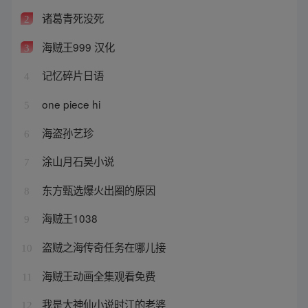
诸葛青死没死
2
海贼王999 汉化
3
记忆碎片日语
4
one piece hi
5
海盗孙艺珍
6
涂山月石昊小说
7
东方甄选爆火出圈的原因
8
海贼王1038
9
盗贼之海传奇任务在哪儿接
10
海贼王动画全集观看免费
11
我是大神仙小说时江的老婆
12