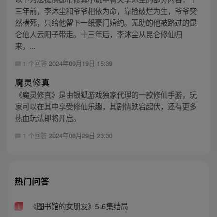
三年前，李沐尘和爷爷相依为命，靠捡破烂为生，爷爷突
然横死，只给他留下一纸豪门婚约。无助的他被路过的昆
仑仙人云阳子带走。十三年后，李沐尘从昆仑修仙归
来，...
1 个回答
2024年09月19日 15:39
魔灵修真
《魔灵修真》是由银狐游戏独家代理的一款修仙手游，玩
家可以在其中享受修仙乐趣，其剧情跌宕起伏，还有更多
热血玩法即将开启。
1 个回答
2024年08月29日 23:30
热门问答
《图书馆的女朋友》5-6集结局
1