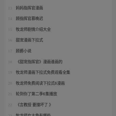
妈妈指挥官漫画
13
顾指挥官慕晚迟
14
牧龙师剧情介绍大全
15
甜宠漫画下拉式
16
顾爵小说
17
《甜宠指挥官》漫画谁画的
18
牧龙师漫画下拉式免费观看全集
19
牧龙师免费阅读下拉式6漫画
20
轮到你了第二季6集播放
21
《言教授 要撞坏了 》
22
牧龙师女主角有哪些
23