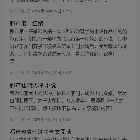
1 个回答
2024年09月22日 17:59
都市第一狂婿
都市第一狂婿通常指一类以都市为背景的小说作品中的角
色设定。例如有一部名为《都市第一狂婿》的小说，其中
讲述了豪门弃子叶凌峰入赘做上门女婿后，受尽嘲讽与冷
落，后因机缘巧合获逆天传承，自此护红颜、踩豪门，
笑...
1 个回答
2024年09月22日 14:39
都市狂婿沈冲 小说
曾为沈家大少的沈冲，被赶出家门，成为上门女婿，受尽
白眼和屈辱，为千夫所指，万人唾弃。 原漫画《一人之
下》同样精彩，点击按钮下载 App 立享精彩内容！
1 个回答
2024年09月21日 15:04
都市修真李沐尘全文阅读
以下为您提供都市修真小说中有关李沐尘的部分内容：十