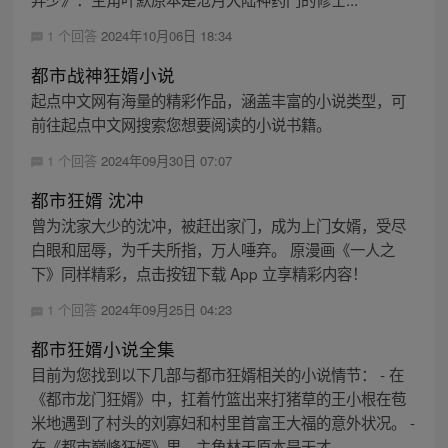
1 个回答
2024年10月06日 18:34
都市战神狂婿小说
起点中文网有海量的精彩作品，涵盖丰富的小说类型，可
前往起点中文网搜索您想要阅读的小说书籍。
1 个回答
2024年09月30日 07:07
都市狂婿 沈冲
曾为沈家大少的沈冲，被赶出家门，成为上门女婿，受尽
白眼和屈辱，为千夫所指，万人唾弃。 原漫画《一人之
下》同样精彩，点击按钮下载 App 立享精彩内容！
1 个回答
2024年09月25日 04:23
都市狂婿小说全集
目前为您找到以下几部与都市狂婿相关的小说情节： - 在
《都市龙门狂婿》中，扛着竹篮出来打猪草的王小根在苞
米地遇到了村头的刘寡妇和村里首富王大福的意外状况。 -
在《都市巅峰狂婿》里，主角林天原本是天才...