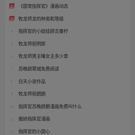
《甜宠指挥官》漫画动态
2
牧龙师龙的种类和等级
3
指挥官的小娃娃顾言秦柠
4
牧龙师祝明郎
5
牧龙师男主睡女主多少章
6
苏晚顾寒城免费阅读
7
白天小说作品
8
牧龙师祝朗朗
9
指挥官苏晚顾爵漫画免费叫什么
10
傲娇指挥官漫画
11
指挥官的小甜心
12