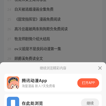
白天被逃婚漫画全集免费
24
《甜宠指挥官》漫画免费阅读
25
高冷总裁被两条狗狗欺负免费阅读
26
牧龙师剧情介绍大结局
27
ov义姐是不是良妈动漫第一集
28
顾爵溪免费读全文
29
顾夜爵苏
继续浏览精彩内容
30
腾讯动漫App
打开APP
海量漫画 新人7天免费看
腾讯漫画
起点读书
QQ阅读
网站备案/许可证号：粤B2-20090059-5
在此处浏览
继续