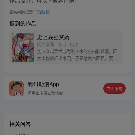
作品简介，可以下载客户端。
答案问题点击
举报反馈
提到的作品
史上最强赘婿
阅文漫画 · 穿越 · 权谋
沈浪穿越异世成为财主家的小白脸赘婿，因
太废物被赶出家门。于是他发奋图强，要找
一个更有权有势绝美高贵的豪门千金做上门
女婿。 练武是不可能练武的，这辈子都不可
能练武！ 我要把老婆培养成天下第一高手，
腾讯动漫App
谁敢惹我就让我娘子打死你！（每周五、周
立即下载
六更新）
海量正版漫画畅快看
相关问答