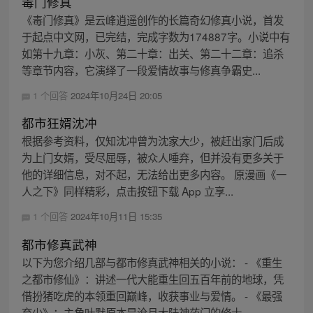
毒门修真
《毒门修真》是云峰逍遥创作的长篇奇幻修真小说，首发
于起点中文网，已完结，完成字数为174887字。小说中有
如第十九章：小灰、第二十章：出关、第二十二章：追杀
等章节内容，它演绎了一段爱情故事与修真争霸史...
1 个回答
2024年10月24日 20:05
都市狂婿沈冲
根据参考资料，仅知沈冲曾为沈家大少，被赶出家门后成
为上门女婿，受尽屈辱，被众人唾弃，但并没有更多关于
他的详细信息，对不起，无法给出更多内容。 原漫画《一
人之下》同样精彩，点击按钮下载 App 立享...
1 个回答
2024年10月11日 15:35
都市修真武神
以下为您介绍几部与都市修真武神相关的小说： - 《重生
之都市修仙》：讲述一代大能重生回五百年前的地球，凭
借扮猪吃虎的本领重回巅峰，收获事业与爱情。 - 《最强
弃少》：主角叶默原本是沧月大陆神药门的修士...