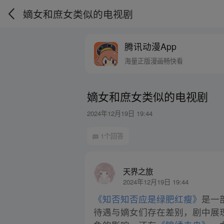
嫡女和庶女类似的电视剧
腾讯动漫App
海量正版漫画畅快看
嫡女和庶女类似的电视剧
2024年12月19日 19:44
1个回答
天界之旅
2024年12月19日 19:44
《知否知否应是绿肥红瘦》
是一
待遇与嫡女们存在差别，剧中展