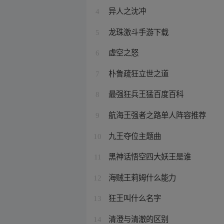
异人之沈冲
4
龙珠激斗手游下载
5
虚空之怒
6
朴鲁疏狂立世之道
7
最强狂兵王猛百度百科
8
航海王强者之路单人阵容推荐
9
九王夺位主题曲
10
黑神话悟空四大妖王是谁
11
海贼王莉姆什么能力
12
狂王叫什么名字
13
清澄与清澈的区别
14