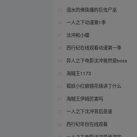
溺水的佛珠播的巨虫尸巫
15
一人之下动漫第1季
16
沈冲和小蝶
17
西行纪在线观看动漫第一季
18
异人之下电影沈冲竟然是boss
19
海贼王1173
20
狐妖小红娘镜花缘讲了什么
21
海贼王伊姆厉害吗
22
一人之下沈冲背后是谁
23
西行纪年份在线观看
24
一人之下电影沈冲是谁演的