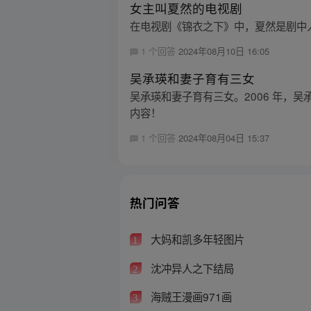
女主叫夏然的电视剧
在电视剧《锦衣之下》中，夏然是剧中人
1 个回答
2024年08月10日 16:05
吴承瑛和妻子育有三女
吴承瑛和妻子育有三女。2006 年，
内容！
1 个回答
2024年08月04日 15:37
热门问答
大妈和凯多年轻图片
1
沈冲异人之下结局
2
海贼王漫画971画
3