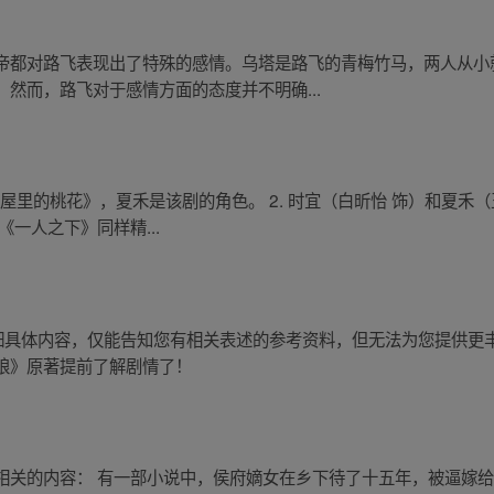
帝都对路飞表现出了特殊的感情。乌塔是路飞的青梅竹马，两人从小
然而，路飞对于感情方面的态度并不明确...
围屋里的桃花》，夏禾是该剧的角色。 2. 时宜（白昕怡 饰）和夏禾
一人之下》同样精...
详细具体内容，仅能告知您有相关表述的参考资料，但无法为您提供更
娘》原著提前了解剧情了！
相关的内容： 有一部小说中，侯府嫡女在乡下待了十五年，被逼嫁