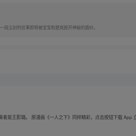
一段尘封的往事即将被宝宝和楚岚掀开神秘的面纱。
者是王影璐。 原漫画《一人之下》同样精彩，点击按钮下载 App 