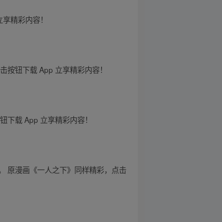
立享精彩内容！
按钮下载 App 立享精彩内容！
下载 App 立享精彩内容！
。 原漫画《一人之下》同样精彩，点击