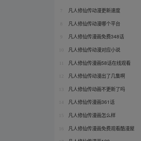
凡人修仙传动漫更新速度
7
凡人修仙传动漫哪个平台
8
凡人修仙传漫画免费348话
9
凡人修仙传动漫对应小说
10
凡人修仙传漫画58话在线观看
11
凡人修仙传动漫出了几集啊
12
凡人修仙传动画不更新了吗
13
凡人修仙传漫画361话
14
凡人修仙传漫画怎么样
15
凡人修仙传漫画免费观看酷漫屋
16