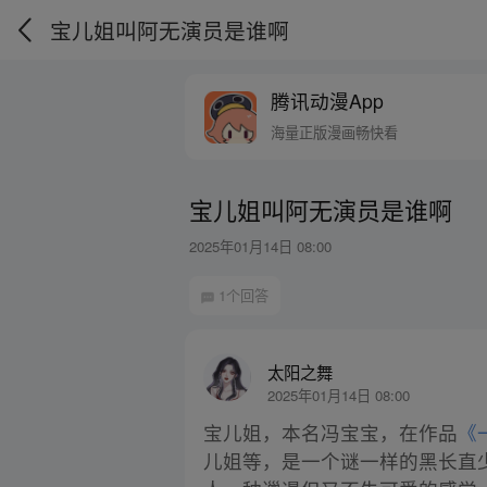
宝儿姐叫阿无演员是谁啊
腾讯动漫App
海量正版漫画畅快看
宝儿姐叫阿无演员是谁啊
2025年01月14日 08:00
1个回答
太阳之舞
2025年01月14日 08:00
宝儿姐，本名冯宝宝，在作品
《
儿姐等，是一个谜一样的黑长直