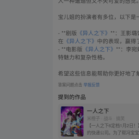
人一种邋遢但又不失可爱的感觉
宝儿姐的扮演者有多位，以下是
- **剧版
《异人之下》
**：王影
在
《异人之下》
中的表现，赢得
- **电影版
《异人之下》
**：李
特魅力和复杂性格。
希望这些信息能帮助你更好地了
答案问题点击
举报反馈
提到的作品
一人之下
米橙子 · 战斗 · 搞笑
【一人之下6定档1月2日
的快递公司。为了帮冯宝宝