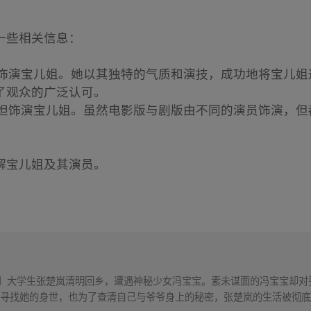
。
一些相关信息：
璐饰演宝儿姐。她以其独特的气质和演技，成功地将宝儿
了观众的广泛认可。
宛妲饰演宝儿姐。虽然电影版与剧版由不同的演员饰演，
解宝儿姐及其演员。
！】大学生张楚岚清明回乡，遭遇神秘少女冯宝宝。素未谋面的冯宝宝却
寻找她的身世，也为了查清自己与爷爷身上的秘密，张楚岚的生活被彻底