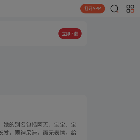
打开APP
立即下载
。她的别名包括阿无、宝宝、宝
长发，眼神呆滞，面无表情，给