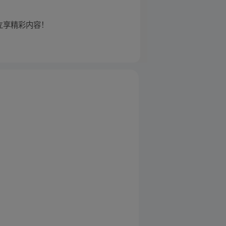
立享精彩内容！