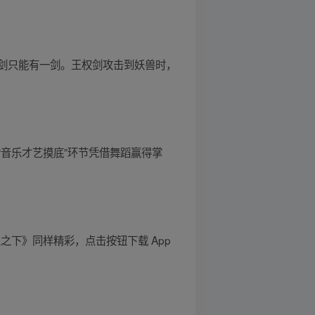
剑只能有一剑。王权剑攻击到妖兽时，
音乐才艺摸底”环节凭借舞蹈赢得掌
人之下》同样精彩，点击按钮下载 App