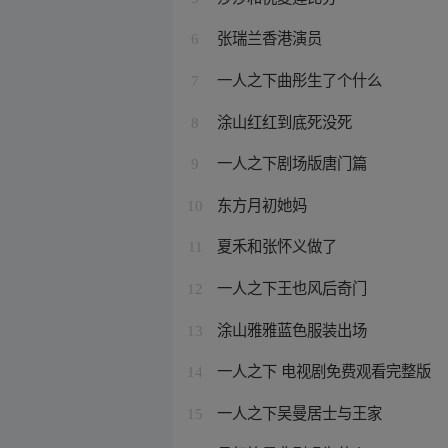
张瑞兰香港演员
6
一人之下曲彤生了个什么
7
涂山红红到底死没死
8
一人之下剧场版唐门篇
9
东方月初她妈
10
夏禾和张怀义做了
11
一人之下王也风后奇门
12
涂山雅雅蓝色服装出场
13
一人之下 电视剧免费观看完整版
14
一人之下吴曼居士与王家
15