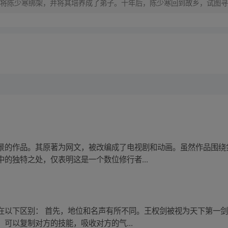
将陈少寒绑架，并将其培养成了弟子。十年后，陈少寒回到故乡，试图寻
景的作品。其原著为网文，被改编成了电视剧和动画。虽然作品围绕
的独特之处，仅表明这是一个数位修行者...
在以下区别： 首先，地位和名声有所不同。王权剑被视为天下第一剑
可以复制对方的技能，吸收对方的气...