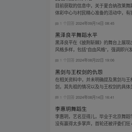
目前获取的信息中，关于夏合纳孜莱舞
体彩中心与村民精心准备的活动中，有独
1 个回答
2024年09月14日 08:45
黑泽良平舞蹈水平
黑泽良平在《披荆斩棘》的舞台上展现
风格多样，包括“自由风格”，强调即兴发
1 个回答
2024年08月22日 19:06
黑剑与王权剑的仇怨
在相关资料中，并未明确提及黑剑与王
剑，其先祖的情况以及与王权剑的具体关
1 个回答
2024年08月14日 16:41
李惠玥舞蹈生
李惠玥，艺名豆得儿，毕业于北京舞蹈
没有赢得太多掌声，首轮还被评委们狂 di