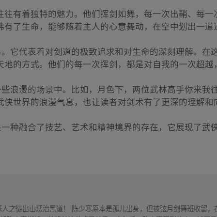
往往有着独特的魅力。他们挥剑如舞，每一次出鞘、每一
佛有了生命，能够随着主人的心意舞动，在空中划出一道
境界。它代表着对剑道的极致追求和对生命的深刻理解。在
天地的方式。他们的每一次挥剑，都是对自我的一次超越
在一些浪漫的场景中。比如，月色下，两位武林高手你来我
武侠世界的浪漫气息，也让读者对剑术有了更深的理解和
中是一种融合了技艺、艺术和精神境界的存在，它展现了武
恶人之徒出山惩治黑道！ 陈少寒原本是孤儿出身，但被弦月剑舞班收留，