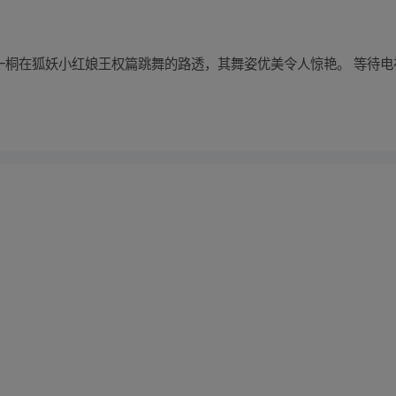
6 日有李一桐在狐妖小红娘王权篇跳舞的路透，其舞姿优美令人惊艳。 等
！