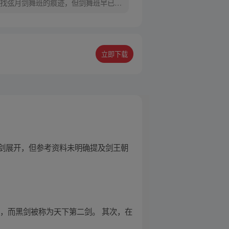
找弦月剑舞班的痕迹，但剑舞班早已消
立即下载
剑展开，但参考资料未明确提及剑王朝
，而黑剑被称为天下第二剑。 其次，在