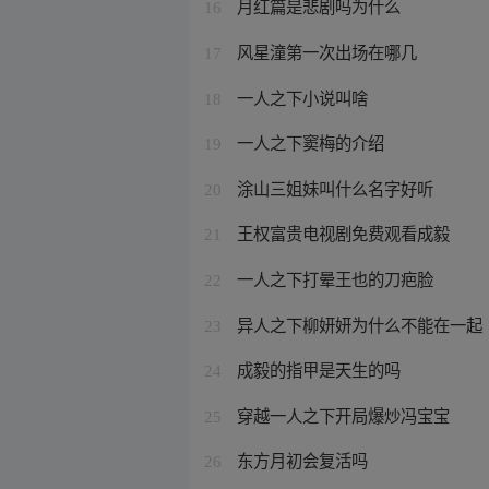
月红篇是悲剧吗为什么
16
风星潼第一次出场在哪几
17
一人之下小说叫啥
18
一人之下窦梅的介绍
19
涂山三姐妹叫什么名字好听
20
王权富贵电视剧免费观看成毅
21
一人之下打晕王也的刀疤脸
22
异人之下柳妍妍为什么不能在一起
23
成毅的指甲是天生的吗
24
穿越一人之下开局爆炒冯宝宝
25
东方月初会复活吗
26