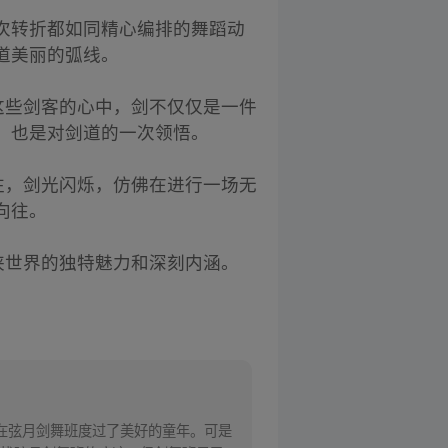
次转折都如同精心编排的舞蹈动
道美丽的弧线。
这些剑客的心中，剑不仅仅是一件
，也是对剑道的一次领悟。
往，剑光闪烁，仿佛在进行一场无
向往。
侠世界的独特魅力和深刻内涵。
在弦月剑舞班度过了美好的童年。可是