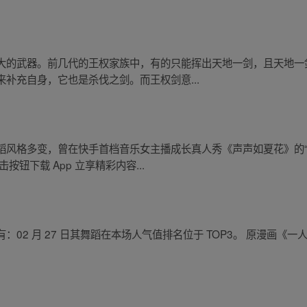
大的武器。前几代的王权家族中，有的只能挥出天地一剑，且天地一
补充自身，它也是杀伐之剑。而王权剑意...
蹈风格多变，曾在快手首档音乐女主播成长真人秀《声声如夏花》的“
钮下载 App 立享精彩内容...
02 月 27 日其舞蹈在本场人气值排名位于 TOP3。 原漫画《一