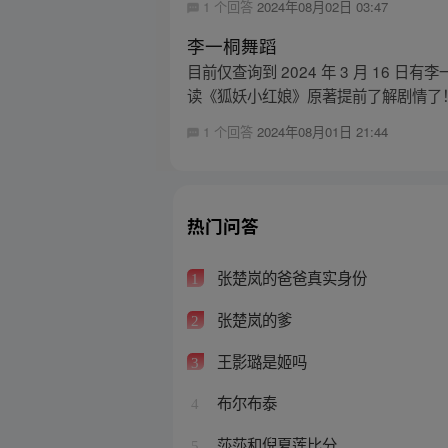
1 个回答
2024年08月02日 03:47
李一桐舞蹈
目前仅查询到 2024 年 3 月 1
读《狐妖小红娘》原著提前了解剧情了
1 个回答
2024年08月01日 21:44
热门问答
张楚岚的爸爸真实身份
1
张楚岚的爹
2
王影璐是姬吗
3
布尔布泰
4
莎莎和倪夏莲比分
5