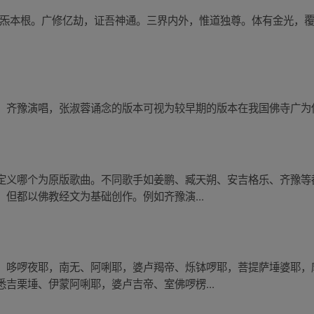
万炁本根。广修亿劫，证吾神通。三界内外，惟道独尊。体有金光，覆
！
，齐豫演唱，张淑蓉诵念的版本可视为较早期的版本在我国佛寺广为
定义哪个为原版歌曲。不同歌手如姜鹏、臧天朔、安吉格乐、齐豫等
但都以佛教经文为基础创作。例如齐豫演...
、哆啰夜耶，南无、阿唎耶，婆卢羯帝、烁钵啰耶，菩提萨埵婆耶，
吉栗埵、伊蒙阿唎耶，婆卢吉帝、室佛啰楞...