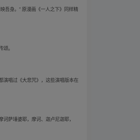
映吾身。” 原漫画《一人之下》同样精
传颂。
都演唱过《大悲咒》，这些演唱版本在
摩诃萨埵婆耶，摩诃、迦卢尼迦耶，