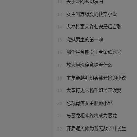
关于龙的玄幻漫画
12
女主叫苏绿夏的快穿小说
13
大奉打更人许七安最后官职
14
宠魅男主的第一魂
15
哪个平台能卖王者荣耀账号
16
放天量涨停意味着什么
17
主角穿越明朝卖盐开始的小说
18
大奉打更人杨千幻监正误我
19
总裁胃疼女主照顾小说
20
与恶龙相斗终将成为恶龙
21
开局通天修为我无敌了叶长生
22