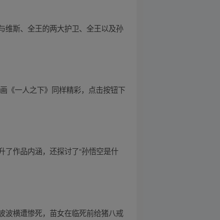
与维斯、全王的两大护卫、全王以及孙
漫画《一人之下》同样精彩，点击按钮下
升了作品内涵，还探讨了“孙悟空是什
波波横遭惨死，苗女在临死前给猪八戒