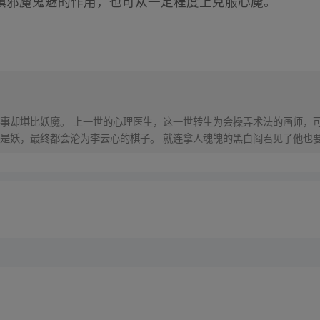
镇邪魔鬼魅的作用，也可从一定程度上克服心魔。
事却堪比妖魔。 上一世的心理医生，这一世转生为会操弄术法的画师，可
是妖，最终都会沦为李云心的棋子。 就连拿人魂魄的黑白阎君见了他也要