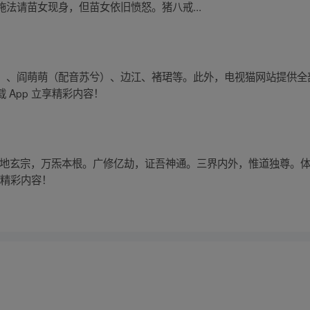
法请苗女现身，但苗女依旧愤怒。猪八戒...
、阎萌萌（配音苏兮）、边江、褚珺等。此外，电视猫网站提供全部 
App 立享精彩内容！
天地玄宗，万炁本根。广修亿劫，证吾神通。三界内外，惟道独尊。体
享精彩内容！