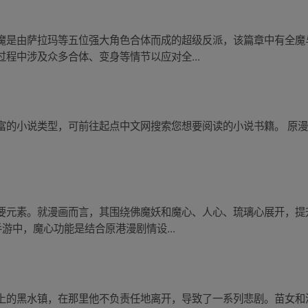
魔是由萨拉玛等五位强大角色合体而成的超级反派，该篇章中有全魔
程中涉及众多合体、变身等情节以应对全...
富的小说类型，可前往起点中文网搜索您想要阅读的小说书籍。 原
要元素。就漫画而言，其围绕佛魔妖和魔心、人心、琉璃心展开，提
游中，魔心功能是结合原港漫剧情设...
上的黑水镇，在那里他不负责任地离开，导致了一系列悲剧。苗女和