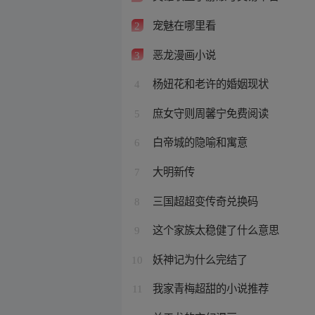
宠魅在哪里看
2
恶龙漫画小说
3
杨妞花和老许的婚姻现状
4
庶女守则周馨宁免费阅读
5
白帝城的隐喻和寓意
6
大明新传
7
三国超超变传奇兑换码
8
这个家族太稳健了什么意思
9
妖神记为什么完结了
10
我家青梅超甜的小说推荐
11