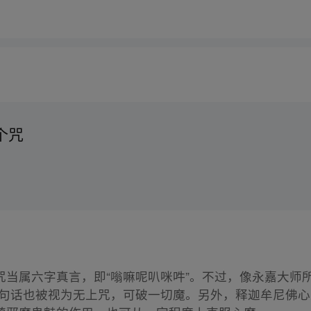
个咒
当属六字真言，即“嗡嘛呢叭咪吽”。不过，像永嘉大师
句话也被视为无上咒，可破一切魔。另外，释迦牟尼佛心