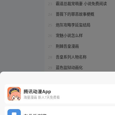
霸道总裁宠萌妻 小说免费阅读
23
蔷薇下的罪恶故事梗概
24
炮灰攻略李延玺结局
25
宠魅小说怎么样
26
荆棘吾皇漫画
27
吾皇系列人物名称
28
蓝色监狱动画化
29
大笑配音演员是谁
30
腾讯动漫App
海量漫画 新人7天免费看