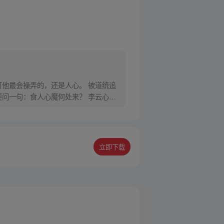
他最会操弄的，还是人心。 被道统追
问一句：食人心魔何处来？ 李云心食
立即下载