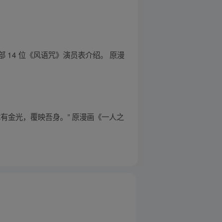
14 位《风语咒》演员表介绍。 原漫
有金光，覆映吾身。” 原漫画《一人之