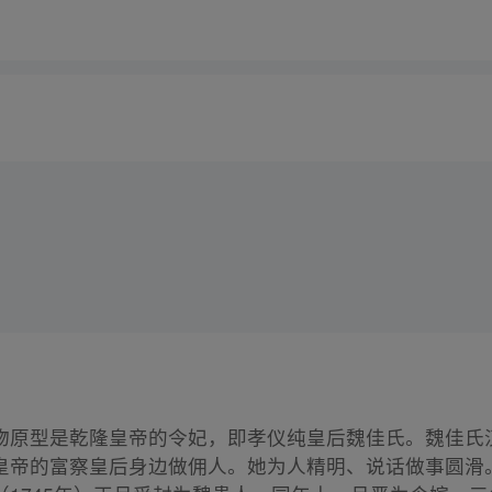
物原型是乾隆皇帝的令妃，即孝仪纯皇后魏佳氏。魏佳氏汉
皇帝的富察皇后身边做佣人。她为人精明、说话做事圆滑