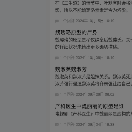
在《三生道》的情节中，叶默有时会将
影，所以不能确定洛素素是否为洛影。 
1 个回答
2024年10月15日 10:19
魏璎珞原型的尸身
魏璎珞的原型是孝仪纯皇后魏佳氏。关
的详细状况未给出更多确切描述。
1 个回答
2024年10月06日 18:10
魏淑英魏淑芳
魏淑英和魏淑芳是姐妹关系。魏淑英死
淑芳强行逼迫魏淑英将齐志强让给自己，
1 个回答
2024年09月26日 06:02
产科医生中魏丽丽的原型是谁
电视剧《产科医生》中魏丽丽是虚构的
1 个回答
2024年09月24日 19:38