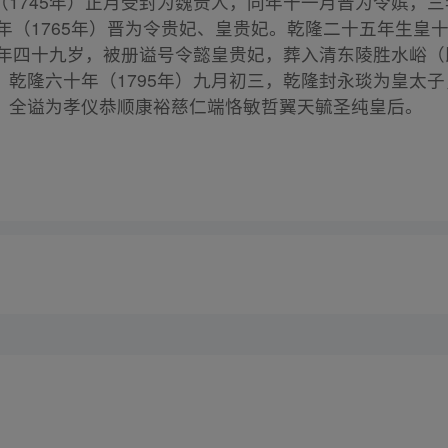
（1745年）正月受封为魏贵人，同年十一月晋为令嫔，
十年（1765年）晋为令贵妃、皇贵妃。乾隆二十五年生皇
，终年四十九岁，被册谥号令懿皇贵妃，葬入清东陵胜水峪
。乾隆六十年（1795年）九月初三，乾隆封永琰为皇太
，全谥为孝仪恭顺康裕慈仁端恪敏哲翼天毓圣纯皇后。