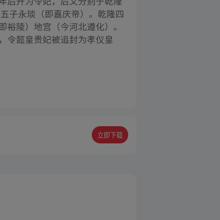
三年后升为令妃，后又分别于乾隆
十五子永琰（即嘉庆帝）。乾隆四
（即裕陵）地宫（今河北遵化）。
子，令懿皇贵妃被追封为孝仪皇
立即下载