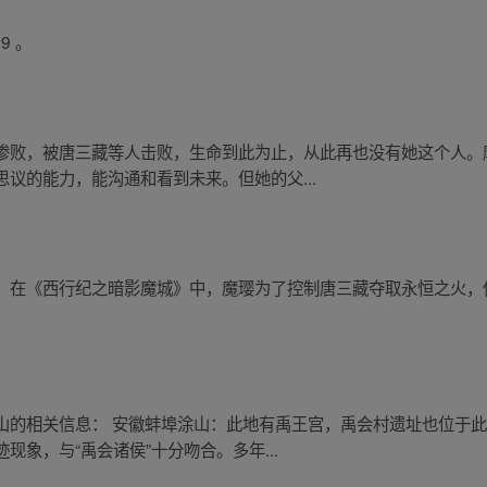
9 。
惨败，被唐三藏等人击败，生命到此为止，从此再也没有她这个人。
议的能力，能沟通和看到未来。但她的父...
。在《西行纪之暗影魔城》中，魔璎为了控制唐三藏夺取永恒之火，
山的相关信息： 安徽蚌埠涂山：此地有禹王宫，禹会村遗址也位于
象，与“禹会诸侯”十分吻合。多年...