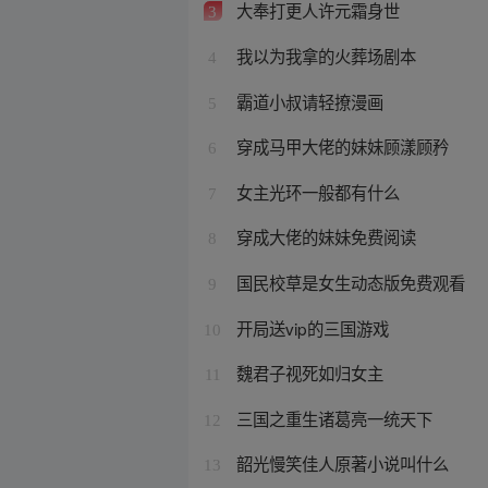
大奉打更人许元霜身世
3
我以为我拿的火葬场剧本
4
霸道小叔请轻撩漫画
5
穿成马甲大佬的妹妹顾漾顾矜
6
女主光环一般都有什么
7
穿成大佬的妹妹免费阅读
8
国民校草是女生动态版免费观看
9
开局送vip的三国游戏
10
魏君子视死如归女主
11
三国之重生诸葛亮一统天下
12
韶光慢笑佳人原著小说叫什么
13