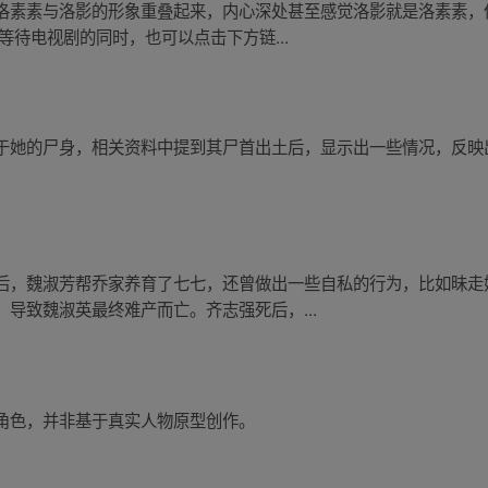
洛素素与洛影的形象重叠起来，内心深处甚至感觉洛影就是洛素素，
等待电视剧的同时，也可以点击下方链...
于她的尸身，相关资料中提到其尸首出土后，显示出一些情况，反映
后，魏淑芳帮乔家养育了七七，还曾做出一些自私的行为，比如昧走
导致魏淑英最终难产而亡。齐志强死后，...
角色，并非基于真实人物原型创作。