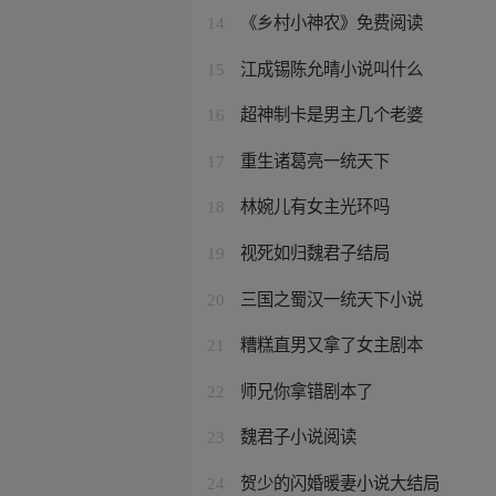
《乡村小神农》免费阅读
14
江成锡陈允晴小说叫什么
15
超神制卡是男主几个老婆
16
重生诸葛亮一统天下
17
林婉儿有女主光环吗
18
视死如归魏君子结局
19
三国之蜀汉一统天下小说
20
糟糕直男又拿了女主剧本
21
师兄你拿错剧本了
22
魏君子小说阅读
23
贺少的闪婚暖妻小说大结局
24