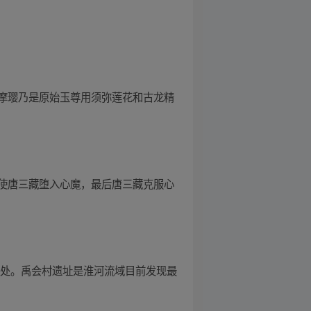
摩璎乃是原始玉尊用须弥莲花和古龙精
使唐三藏堕入心魔，最后唐三藏克服心
此处。禹会村遗址是淮河流域目前发现最