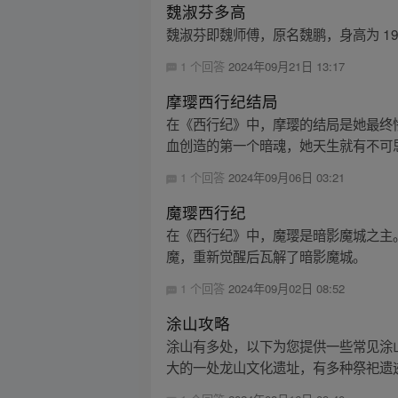
魏淑芬多高
魏淑芬即魏师傅，原名魏鹏，身高为 19
1 个回答
2024年09月21日 13:17
摩璎西行纪结局
在《西行纪》中，摩璎的结局是她最终
血创造的第一个暗魂，她天生就有不可思
1 个回答
2024年09月06日 03:21
魔璎西行纪
在《西行纪》中，魔璎是暗影魔城之主
魔，重新觉醒后瓦解了暗影魔城。
1 个回答
2024年09月02日 08:52
涂山攻略
涂山有多处，以下为您提供一些常见涂
大的一处龙山文化遗址，有多种祭祀遗迹现