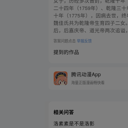
女子，历经多次晋封，乾隆十年
二十四年（1759年）、乾隆三
十年（1775年），因病去世
魏佳氏共为乾隆帝生育四子二女
后，后嘉庆帝、道光帝两次追谥
答案问题点击
举报反馈
提到的作品
腾讯动漫App
海量正版漫画畅快看
相关问答
洛素素是不是洛影