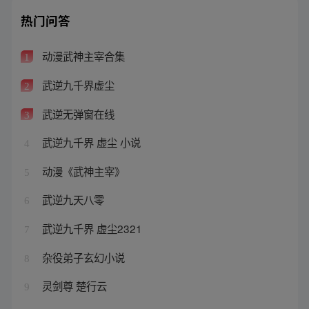
热门问答
动漫武神主宰合集
1
武逆九千界虚尘
2
武逆无弹窗在线
3
武逆九千界 虚尘 小说
4
动漫《武神主宰》
5
武逆九天八零
6
武逆九千界 虚尘2321
7
杂役弟子玄幻小说
8
灵剑尊 楚行云
9