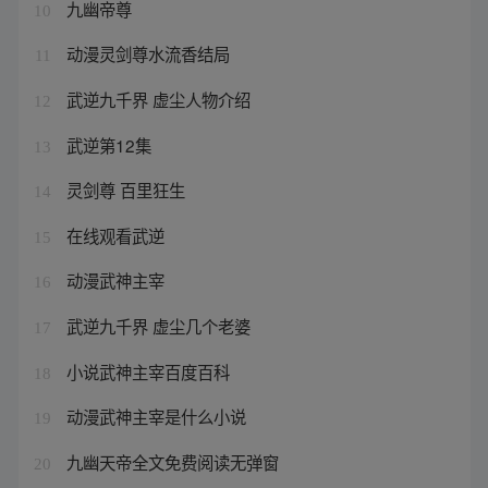
九幽帝尊
10
动漫灵剑尊水流香结局
11
武逆九千界 虚尘人物介绍
12
武逆第12集
13
灵剑尊 百里狂生
14
在线观看武逆
15
动漫武神主宰
16
武逆九千界 虚尘几个老婆
17
小说武神主宰百度百科
18
动漫武神主宰是什么小说
19
九幽天帝全文免费阅读无弹窗
20