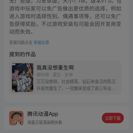
无广告版，为安卓版，大小1.1M，版本v1.0。在
游戏中玩家可以免广告做出更优质的选择，例如
进入游戏时选择性别、偶遇事项等，还可以免广
告获得奖励，不过游戏安装包可能会因开发商变
动而失效。
答案问题点击
举报反馈
提到的作品
我真没想重生啊
噼咔噼 · 重生 · 女神
万万没想到，社会精英、钻石单身汉的陈汉
升居然重生了，一觉醒来变成了高三毕业
生。十字路口的陈汉升也在犹豫，宝藏女孩
沈幼楚和白月光萧容鱼，应该选择谁？
腾讯动漫App
立即下载
海量正版漫画畅快看