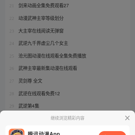
剑来动画全集免费观看27
21
动漫武神主宰等级划分
22
大主宰在线阅读无弹窗
23
武逆九千界虚尘几个女主
24
沧元图动漫在线观看全集免费播放
25
武神主宰最新集动漫在线观看
26
灵剑尊 全文
27
武逆在线观看免费12
28
武逆第4集
29
武神主宰最新章节列表-武神主宰
继续浏览精彩内容
30
腾讯动漫App