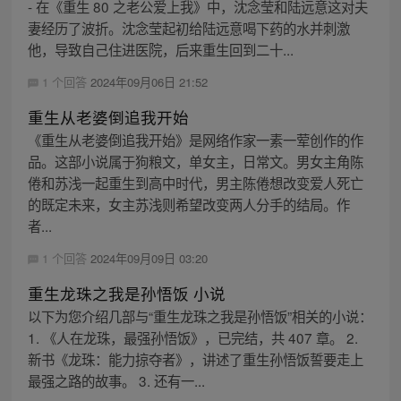
- 在《重生 80 之老公爱上我》中，沈念莹和陆远意这对夫
妻经历了波折。沈念莹起初给陆远意喝下药的水并刺激
他，导致自己住进医院，后来重生回到二十...
1 个回答
2024年09月06日 21:52
重生从老婆倒追我开始
《重生从老婆倒追我开始》是网络作家一素一荤创作的作
品。这部小说属于狗粮文，单女主，日常文。男女主角陈
倦和苏浅一起重生到高中时代，男主陈倦想改变爱人死亡
的既定未来，女主苏浅则希望改变两人分手的结局。作
者...
1 个回答
2024年09月09日 03:20
重生龙珠之我是孙悟饭 小说
以下为您介绍几部与“重生龙珠之我是孙悟饭”相关的小说：
1. 《人在龙珠，最强孙悟饭》，已完结，共 407 章。 2.
新书《龙珠：能力掠夺者》，讲述了重生孙悟饭誓要走上
最强之路的故事。 3. 还有一...