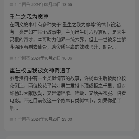
1 个回答
2024年09月25日 13:55
重生之我为魔尊
在网文故事中有多种关于“重生之我为魔尊”的情节设定。
有一类是如在某个故事中，主角出生时六界震动，是天生
灵根的奇才，本可助力仙界一统六界，但上一世被亲生爹
爹强压着剔去仙骨，助资质平庸的妹妹飞升，剔骨...
1 个回答
2024年10月24日 16:06
重生校园我被女神倒追了
参考资料中有一个类似情节的故事，许杨重生后被两位校
花倒追，两位校花平常对男生爱搭不理或拒之千里，但对
许杨却大献殷勤，又是请唱歌、吃饭，又给买衣服、陪看
电影。不过目前仅这一个故事有类似情节，如果你想了
解...
1 个回答
2024年10月26日 23:00