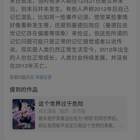
末日说法，当时很多人相信12月21日是世界末
日，但末日并未发生。有些人声称2012年后自己
记忆混乱，比如将一些事件记混、感觉某些事情
好像重新发生等，还提到曼德拉效应（曼德拉去
世记忆存在偏差等现象）来佐证，但这些所谓的
记忆问题可能只是正常的记忆错觉或者以讹传
讹。现实是人类仍然正常生活至今，2012年出生
的人也在正常成长，人类社会持续发展，并没有
在2012年灭亡。
答案问题点击
举报反馈
提到的作品
这个世界过于危险
阅文漫画 · 脑洞 · 无节操
被长老狞笑着送往名为“地球”的异世界后，
顾云发现和平安定只是这个世界的表象。 恶
灵丛生、妖魔遍地，当一个个扭曲的恶灵出
现在他的面前之时，顾云终于找到了回家的