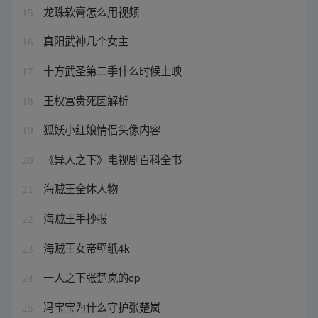
龙珠软膏怎么用视频
15
真阳武神几个女主
16
十方武圣第二季什么时候上映
17
王权富贵死因解析
18
狐妖小红娘情侣头像内容
19
《异人之下》电视剧百科全书
20
海贼王全体人物
21
海贼王手抄报
22
海贼王女帝壁纸4k
23
一人之下张楚岚的cp
24
冯宝宝为什么守护张楚岚
25