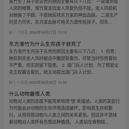
淮竹生了孩子就去世的原因主要有以下几点： 一是遭到金
人凤的暗算，淮竹曾去找金人凤复仇但不敌，金人凤趁机
对她做了手脚，不愿她延续东方家的神血血脉。 二是生产
时灵力尽失，东方家血脉可将灵力遗传给孩子，但失...
1 个回答
2024年08月27日 13:10
东方淮竹为什么生完孩子就死了
东方淮竹生完孩子去世的原因主要有以下几点： 1. 伤势：
她在刺杀金人凤时被击中腹部受重伤，尽管当时伤势看似
不严重，但实则留下隐患。 2. 道门兵人计划：为了帮助丈
夫王权霸业报仇，她主动提出道门兵人计划...
1 个回答
2024年08月22日 10:50
什么动物最恨人类
动物对人类的态度不能简单地用“恨”来描述。人类的某些行
为可能会对动物的生存环境造成破坏，影响其生存和繁
衍，从而导致动物与人类之间的关系紧张。但这并不意味
着动物对人类怀有仇恨这种情感。 人类站在食物链...