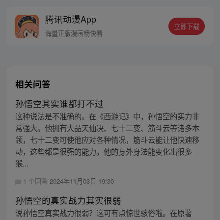
感觉。 于是，一个让无数恶灵提心吊胆，夜
腾讯动漫App
不能寐的都市传说诞生了 《这个世界过于危
立即下载
险》每周三、六双更，读者群：561675062
海量正版漫画畅快看
相关问答
孙悟空其实谁都打不过
这种说法是不准确的。在《西游记》中，孙悟空的实力非
常强大。他拥有大品天仙决、七十二变、筋斗云等诸多本
领，七十二变可使他应对各种情况，筋斗云能让他快速移
动，这些都是很强的能力。他的身外身法能变化出很多
猴...
1 个回答
2024年11月03日 19:30
孙悟空的真实战力其实很弱
说孙悟空真实战力很弱？这可有点惊世骇俗啦。在原著