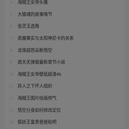
海贼王女帝头像
4
大猿魂的故事情节
5
张灵玉选角
6
恶魔果实与太阳神尼卡的关系
7
龙珠超芭朵斯悟空
8
遮天无弹窗最新章节小说
9
海贼王女帝壁纸超清4k
10
异人之下坏人组织
11
海贼王图片绘画帅气
12
悟空分身如何修改定位
13
狐妖王富贵爸爸贴吧
14