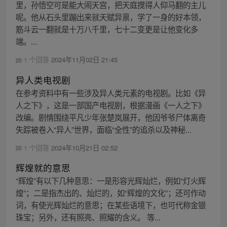
里，孙悟空可是能大闹天宫，把天庭搅得人仰马翻的主儿
呢。他从石头里蹦出来就天赋异禀，学了一身的好本领，
筋斗云一翻就是十万八千里，七十二变更是让他变化多
端。...
1 个回答
2024年11月02日 21:45
异人类电视剧
在参考资料中有一些涉及异人类元素的电视剧。比如《异
人之下》，这是一部国产电视剧，根据漫画《一人之下》
改编。剧情围绕平凡少年张楚岚展开，他因爷爷尸体离奇
失踪被卷入“异人”世界，面临“全性”的追杀以及神秘...
1 个回答
2024年10月21日 02:52
辉煌就的意思
“辉煌”有以下几种意思：一是形容光辉灿烂，例如“灯火辉
煌”；二是指杰出的、灿烂的，如“辉煌的文化”；还可作动
词，有使光辉灿烂的意思；在某些语境下，也可代称金银
珠宝；另外，还有照亮、照耀的含义。 等...