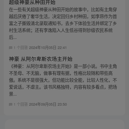
超级神豪从种田开始
在一些有关超级神豪从种田开始的故事中，比如有主角穿
越后厌倦了奢华生活，决定回归乡村种田，如李昂作为首
富之子撕毁清北录取通知书，去乡下体验生活并绑定了乡
村生活系统；还有李逸陷入人生低谷得到钞级农民系统
后...
1 个回答
2024年10月05日 22:41
神豪 从阿尔卑斯农场主开始
《神豪：从阿尔卑斯农场主开始》是一部小说。书中主角
不圣母、不无脑，做事有理有据，性格比较随和带些高
傲。系统不是很强大，但功能比较全能，比较人性化，不
爱说话，不虐主。该书风格独特，内容有较多看点，把场
景...
1 个回答
2024年09月05日 23:50