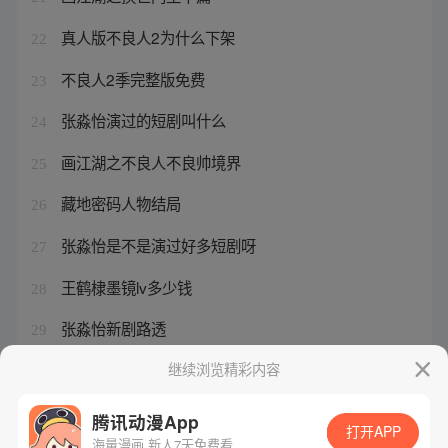
真人版不良人2为什么下架
22
不良人2季完整版免费
23
张淼怡演过的短剧叫什么
24
画江湖之不良人不良帅境界
25
藏地密码人物结局
26
张淼怡是不是演过好多短剧呀
27
王鹤棣墨镜lv多少钱
28
张淼怡新剧路透
29
张淼怡体重多少斤
继续浏览精彩内容
30
腾讯动漫App
打开APP
海量漫画 新人7天免费看