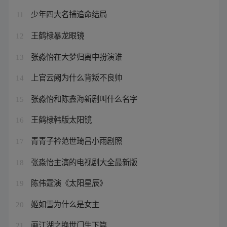
少年四大名捕追命结局
11
王鹤棣暴龙眼镜
12
张淼怡在大梦归离中扮演谁
13
上官云阙为什么背叛不良帅
14
张淼怡和陈鑫海新剧叫什么名字
15
王鹤棣韩版太阳镜
16
青青子衿范世琦吕小雨剧照
17
张淼怡主演的电视剧大全最新版
18
陈伟霆演《太阳星辰》
19
姬如雪为什么是女主
20
画江湖之换世门生下篇
21