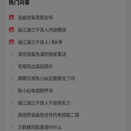
热门问答
张淼怡有男朋友吗
1
画江湖之不良人内容概括
2
画江湖之不良人1到6季
3
演员张淼怡演的独家童话
4
毛晓彤出道前照片
5
卿卿日常陈小纭后期黑化了吗
6
陈小纭电视剧怀孕
7
画江湖之不良人不良帅实力
8
周翊然张淼怡合作的电视剧二搭
9
王鹤棣同款墨镜叫什么
10