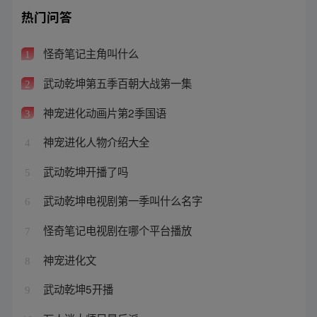
热门问答
怪奇笔记主角叫什么
1
武动乾坤第五季百朝大战第一集
2
神宠进化动画片第2季国语
3
神宠进化人物介绍大全
4
武动乾坤开播了吗
5
武动乾坤电视剧第一季叫什么名字
6
怪奇笔记电视剧在哪个平台播放
7
神宠进化文
8
武动乾坤5开播
9