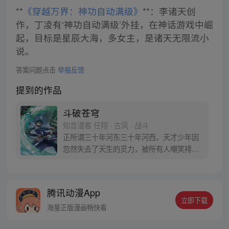
**
《穿越万界：神功自动满级》
**：李诸天创
作，丁凌有‘神功自动满级’外挂，在神话游戏中崛
起，目标是星辰大海，多女主，是诸天无限流小
说。
答案问题点击
举报反馈
提到的作品
斗破苍穹
知音漫客 任翔 · 古风 · 战斗
正所谓三十年河东三十年河西，天才少年因
忽然失去了天生的灵力，被所有人嘲笑排
挤，为了一雪前耻他亲手毁掉婚约，一心进
修、打怪、升级！重登人生巅峰的他让人们
知道莫欺少年穷真的很重要！
腾讯动漫App
立即下载
海量正版漫画畅快看