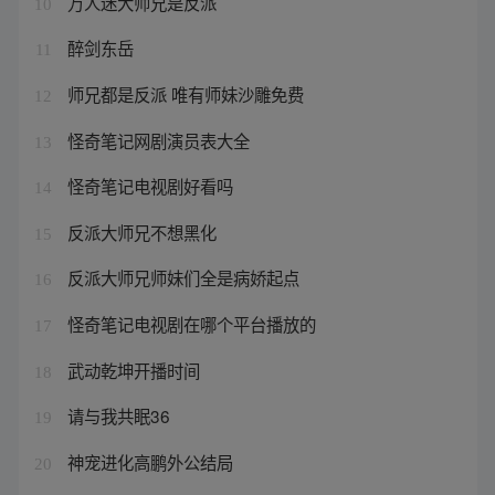
万人迷大师兄是反派
10
醉剑东岳
11
师兄都是反派 唯有师妹沙雕免费
12
怪奇笔记网剧演员表大全
13
怪奇笔记电视剧好看吗
14
反派大师兄不想黑化
15
反派大师兄师妹们全是病娇起点
16
怪奇笔记电视剧在哪个平台播放的
17
武动乾坤开播时间
18
请与我共眠36
19
神宠进化高鹏外公结局
20