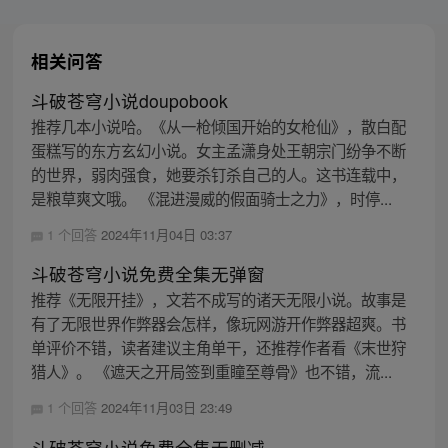
相关问答
斗破苍穹小说doupobook
推荐几本小说哈。《从一枪倾国开始的女枪仙》，散白配
蛋糕写的东方玄幻小说。女主孟潇身处王朝宗门纷争不断
的世界，弱肉强食，她要杀钉杀自己的人。这书连载中，
是粮草爽文哦。 《混进漫威的假面骑士之力》，时停...
1 个回答
2024年11月04日 03:37
斗破苍穹小说免费全集无弹窗
推荐《无限开挂》，文若不成写的诸天无限小说。故事是
有了无限世界作弊器会怎样，像玩网游开作弊器超爽。书
单评价不错，读者建议主角单干，还推荐作者看《末世狩
猎人》。 《遮天之开局签到重瞳至尊骨》也不错，流...
1 个回答
2024年11月03日 23:49
斗破苍穹小说免费全集无删减