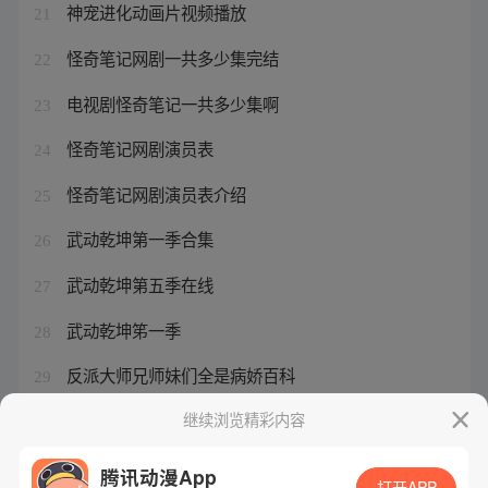
神宠进化动画片视频播放
21
怪奇笔记网剧一共多少集完结
22
电视剧怪奇笔记一共多少集啊
23
怪奇笔记网剧演员表
24
怪奇笔记网剧演员表介绍
25
武动乾坤第一季合集
26
武动乾坤第五季在线
27
武动乾坤笫一季
28
反派大师兄师妹们全是病娇百科
29
神宠进化人物介绍大全免费阅读
继续浏览精彩内容
30
腾讯动漫App
打开APP