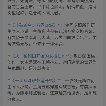
世界，无魔法，等级制度明确。年番动画热播，
官方盲盒上市。书中角色鲜明，剧情热血，是网
文里程碑，适合初入网文者。
**
《斗破苍穹之万界商城》
**：梦回夕照所作衍
生同人小说。主角夜時秋有包涵万物商城系统，
各界骄子降临斗气大陆，远古四国凭空出世，主
角装逼无敌，带来不一样体验。
**
《从一枪倾国开始的女枪仙》
**：散白配蛋糕
创作，女主孟潇在王朝林立、宗门遍地的世界为
复仇而战，是连载爽文。
**
《一切从斗破苍穹开始》
**：千影残光所作衍
生同人小说。主角苏邪穿越斗破苍穹，有崇拜系
统，为赚崇拜点装逼，还穿越其他世界，是系统
流爽文。