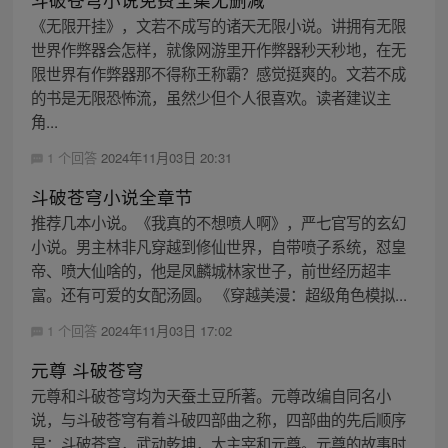
《无限开挂》，文若不成写的诸天无限小说。讲拥有无限
世界作弊器会怎样，就像网游里开作弊器秒天秒地，在无
限世界有作弊器那不得称王称霸？感觉挺爽的。文若不成
的书是无限恐怖流，虽然少但个人很喜欢。读者建议主
角...
1 个回答
2024年11月03日 20:31
斗破苍穹小说全章节
推荐几本小说。《我真的不想喷人啊》，严七官写的玄幻
小说。男主林非凡穿越到修仙世界，自带喷子系统，怼皇
帝、喷大仙啥的，他是凤麟城林家世子，前世经历超丰
富。还有可爱的女配汤圆。 《穿越美漫：超级角色模拟...
1 个回答
2024年11月03日 17:02
元尊 斗破苍穹
元尊和斗破苍穹均为天蚕土豆所著。元尊改编自同名小
说，与斗破苍穹有着斗破四部曲之称，四部曲的先后顺序
是：斗破苍穹，武动乾坤，大主宰和元尊。元尊的故事时