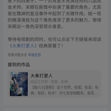
座下的四弟子，一个对炼金术充满狂热的六品炼
金术师。宋卿在剧情中扮演了重要的角色，尤其
是在魏渊的复活事件中起到了关键作用。姚一奇
的精湛演技为这个角色增添了更多的魅力，使得
宋卿这一角色深受观众喜爱。
等待电视剧的同时，也可以点击下方链接来阅读
《大奉打更人》
经典原著了！
答案问题点击
举报反馈
提到的作品
大奉打更人
绘远工作室 · 穿越 · 女神
【每六/日更新】 这个世界，有儒；有道；有
佛；有妖；有术！ 许七安穿越醒来，发现自
己身处囹圄，三日后就要流放边陲？！ 他起
初的梦想只是自保，顺便在这个世界里当个
富翁悠闲度日，结果…… 改编自阅文集团作