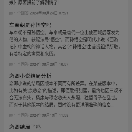
娘》原著提前了解剧情了！
1 个回答
2024年08月24日 07:21
车奉朝是孙悟空吗
车奉朝不是孙悟空。车奉朝是唐代一位出使西域后落发为
僧的人物，获赐法号“悟空”。而孙悟空是明代小说《西游
记》中虚构的神话人物，其名字“孙悟空”由菩提祖师所取，
有着特定的寓意和来历。
1 个回答
2024年08月29日 16:57
恋卿小说结局分析
恋卿小说的结局因版本不同而有所差异。在某些版本中，
比如有关“康慈恋”的描述，即便爱得甜蜜，最终也因三观不
合无法白头，杨康与穆念慈天人永隔，独留母子在乱世。
而对于其他版本的结局，暂时没有更详细准确的信息...
1 个回答
2024年09月10日 11:58
恋卿结局了吗