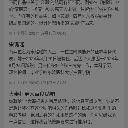
不同作品中关于“恋卿”的结局有所不同。例如在《射雕》中
的“康慈恋”，杨康与穆念慈天人永隔，独留他们的孩子在乱
世；而在有的作品中，如《恋卿十四年》从校服到婚纱，
结局是圆满的。但具体您所指的“恋卿”作品未...
1 个回答
2024年09月15日 09:43
宋璐瑶
有两位名为宋璐瑶的人士，一位是时创能源的证券事务代
表，她于2024年4月29日被聘任，后因个人原因于2024年
9月25日辞职；另一位在妇产科三病房工作，本科学历，
现为护师，毕业于哈尔滨医科大学护理学院...
1 个回答
2024年10月27日 21:38
大奉打更人百度贴吧
你就给个“大奉打更人百度贴吧”，这信息有点少呢。你是不
是想让我推荐这个贴吧相关的东西呀？比如这个贴吧里的
精彩内容、氛围之类的？如果是这样的话，你可以给我多
一点信息，这样我就能按照要求进行推荐啦。