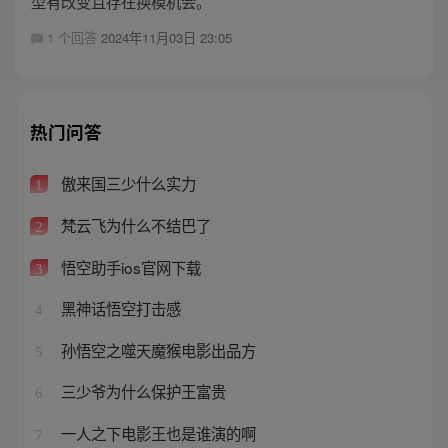
型有改变且存在换模机会。
1 个回答
2024年11月03日 23:05
热门问答
傲来国三少什么实力
1
梵云飞为什么不结巴了
2
悟空助手ios官网下载
3
黑神话悟空打击感
4
孙悟空之噬天魔猴电影出品方
5
三少爷为什么保护王富贵
6
一人之下电影王也是谁演的啊
7