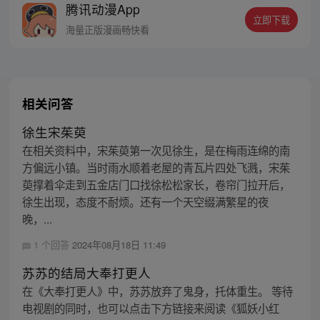
腾讯动漫App
者卖报小郎君同名小说 QQ群号：
立即下载
799493374
海量正版漫画畅快看
相关问答
徐生宋茱萸
在相关资料中，宋茱萸第一次见徐生，是在梅雨连绵的南
方偏远小镇。当时雨水顺着老屋的青瓦片四处飞溅，宋茱
萸撑着伞走到五金店门口找徐松松家长，卷帘门拉开后，
徐生出现，态度不耐烦。还有一个天空缀满繁星的夜
晚，...
1 个回答
2024年08月18日 11:49
苏苏的结局大奉打更人
在《大奉打更人》中，苏苏放弃了鬼身，托体重生。 等待
电视剧的同时，也可以点击下方链接来阅读《狐妖小红