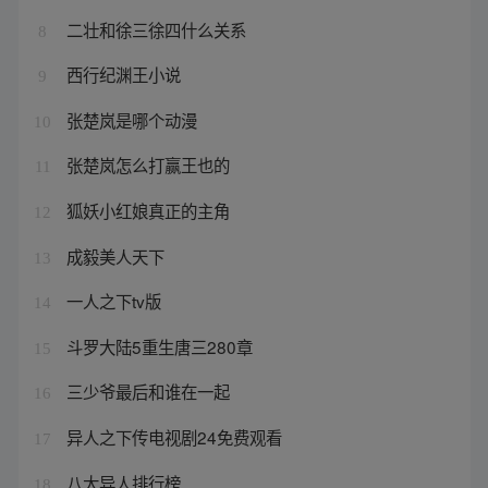
二壮和徐三徐四什么关系
8
西行纪渊王小说
9
张楚岚是哪个动漫
10
张楚岚怎么打赢王也的
11
狐妖小红娘真正的主角
12
成毅美人天下
13
一人之下tv版
14
斗罗大陆5重生唐三280章
15
三少爷最后和谁在一起
16
异人之下传电视剧24免费观看
17
八大异人排行榜
18