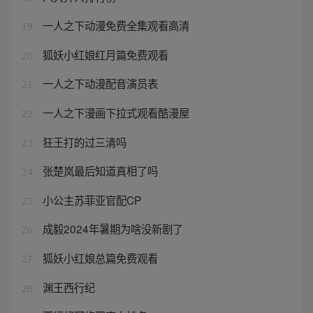
一人之下动漫免费全集观看高清
19
狐妖小红娘红月篇免费观看
20
一人之下动漫配音演员表
21
一人之下漫画下拉式观看酷漫屋
22
狂王打的过三清吗
23
张楚岚最后知道真相了吗
24
小公主苏菲亚官配CP
25
成毅2024年暑期为啥没新剧了
26
狐妖小红娘总篇免费观看
27
渊王西行纪
28