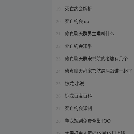
死亡约会解析
19
死亡约会 sp
20
修真聊天群男主角叫什么
21
死亡约会知乎
22
修真聊天群宋书航的老婆有几个
23
修真聊天群宋书航最后跟谁一起了
24
惊龙 小说
25
惊龙百度百科
26
死亡约会译制
27
擎龙短剧免费全集1OO
28
大奉打更人定档12月12日上线
29