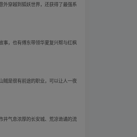
意外穿越到狐妖世界，还获得了最强系
故事，也有傅东带领华夏复兴帮与红枫
山贼是很有前途的职业，可以让人一夜
市井气息浓厚的长安城、荒凉诡谲的流