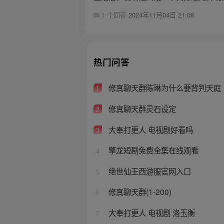
1 个回答
2024年11月04日 21:08
热门问答
修真聊天群陈琳为什么要背判天庭
1
修真聊天群灵石设定
2
大奉打更人 电视剧好看吗
3
擎龙短剧免费全集在线观看
4
绝世仙王西游服官网入口
5
修真聊天群(1-200)
6
大奉打更人 电视剧 洛玉衡
7