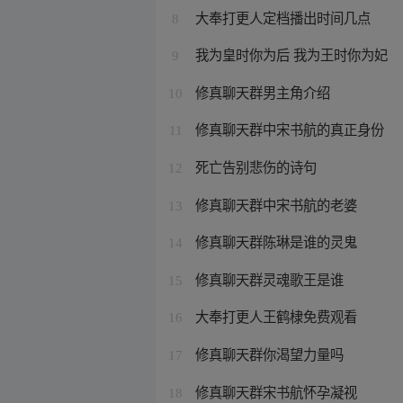
大奉打更人定档播出时间几点
8
我为皇时你为后 我为王时你为妃
9
修真聊天群男主角介绍
10
修真聊天群中宋书航的真正身份
11
死亡告别悲伤的诗句
12
修真聊天群中宋书航的老婆
13
修真聊天群陈琳是谁的灵鬼
14
修真聊天群灵魂歌王是谁
15
大奉打更人王鹤棣免费观看
16
修真聊天群你渴望力量吗
17
修真聊天群宋书航怀孕凝视
18