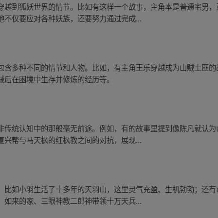
穿越到狐妖世界的情节。比如有这样一个故事，主角本是普通宅男，
不仅要应对各种妖族，还要努力通过完成...
包含多种不同的情节和人物。比如，有主角王乐穿越成为山贼土匪的
贼后在困境中生存并修炼的经历等。
非传统认知中的那般毫无前途。例如，有的故事里提到像陈凡就认为
兴帮与马天枫的红枫教之间的对抗，展现...
，比如小羽生活了十多年的天羽山，这里灵气充盈、生机勃勃；还有
如来的家、三眼神教二郎神带领十万天兵...