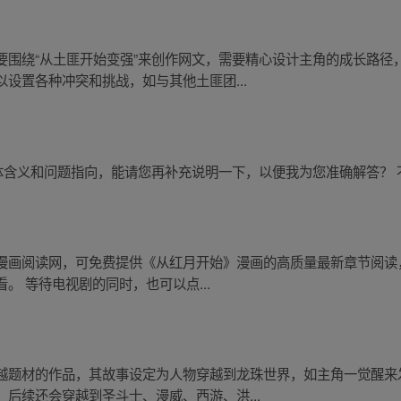
要围绕“从土匪开始变强”来创作网文，需要精心设计主角的成长路径
设置各种冲突和挑战，如与其他土匪团...
体含义和问题指向，能请您再补充说明一下，以便我为您准确解答？ 
漫画阅读网，可免费提供《从红月开始》漫画的高质量最新章节阅读
。 等待电视剧的同时，也可以点...
越题材的作品，其故事设定为人物穿越到龙珠世界，如主角一觉醒来
后续还会穿越到圣斗士、漫威、西游、洪...