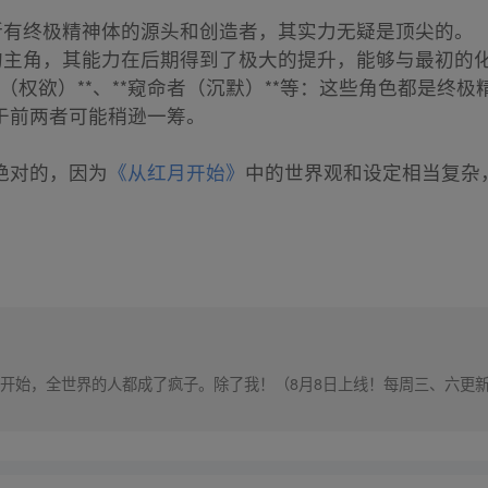
作为所有终极精神体的源头和创造者，其实力无疑是顶尖的。
为故事的主角，其能力在后期得到了极大的提升，能够与最初
*藏杖人（权欲）**、**窥命者（沉默）**等：这些角色都是
于前两者可能稍逊一筹。
绝对的，因为
《从红月开始》
中的世界观和设定相当复杂
开始，全世界的人都成了疯子。除了我！（8月8日上线！每周三、六更