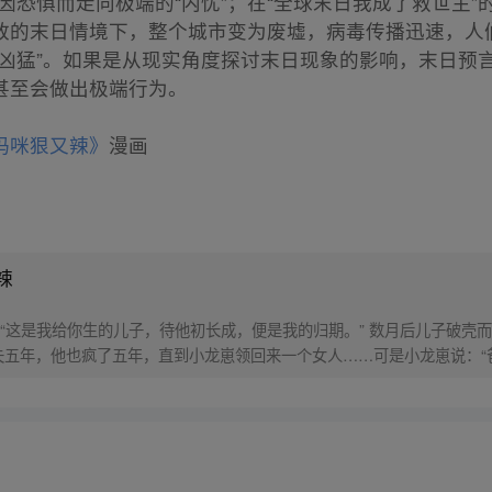
因恐惧而走向极端的“内忧”；在“全球末日我成了救世主
致的末日情境下，整个城市变为废墟，病毒传播迅速，人
“凶猛”。如果是从现实角度探讨末日现象的影响，末日预
甚至会做出极端行为。
妈咪狠又辣》
漫画
辣
“这是我给你生的儿子，待他初长成，便是我的归期。” 数月后儿子破壳
失五年，他也疯了五年，直到小龙崽领回来一个女人……可是小龙崽说：“
暗斗。