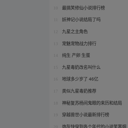
最搞笑修仙小说排行榜
10
妖神记小说结局了吗
11
九星之主角色
12
宠魅宠物战力排行
13
纯生 产卵 生蛋
14
九星毒奶改名叫什么
15
地球多少岁了 46亿
16
类似九星毒奶推荐
17
神秘复苏杨间鬼眼的来历和结局
18
穿越兽世小说最新排行榜
19
炮灰快穿到各个年代的小说笑寒烟
20