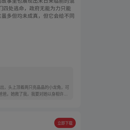
”的故事里也展现出末日来临前的混
们四处逃命，政府无能为力只能
言虽多但均未成真，但它会给不同
而出，头上顶着两只亮晶晶的小龙角，可
爸爸，她救了我，我要对她以身相许！”
立即下载