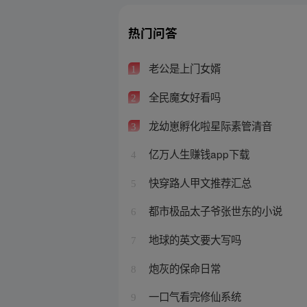
热门问答
老公是上门女婿
1
全民魔女好看吗
2
龙幼崽孵化啦星际素管清音
3
亿万人生赚钱app下载
4
快穿路人甲文推荐汇总
5
都市极品太子爷张世东的小说
6
地球的英文要大写吗
7
炮灰的保命日常
8
一口气看完修仙系统
9