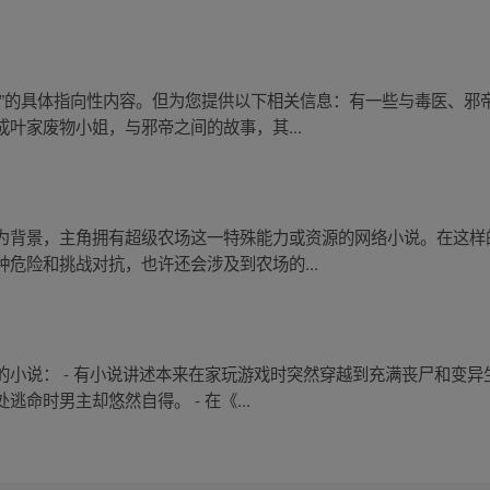
猛”的具体指向性内容。但为您提供以下相关信息：有一些与毒医、邪
叶家废物小姐，与邪帝之间的故事，其...
为背景，主角拥有超级农场这一特殊能力或资源的网络小说。在这样
危险和挑战对抗，也许还会涉及到农场的...
的小说： - 有小说讲述本来在家玩游戏时突然穿越到充满丧尸和变
命时男主却悠然自得。 - 在《...