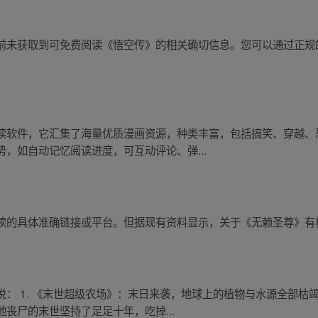
前未获取到可免费阅读《悟空传》的相关确切信息。您可以通过正规
读软件，它汇集了海量优质漫画资源，种类丰富，包括搞笑、穿越、
，如自动记忆阅读进度，可互动评论、弹...
读的具体准确链接或平台。但据现有资料显示，关于《无赖圣尊》有
： 1. 《末世超级农场》：末日来袭，地球上的植物与水源全部枯竭衰
丧尸的末世坚持了足足十年，吃掉...