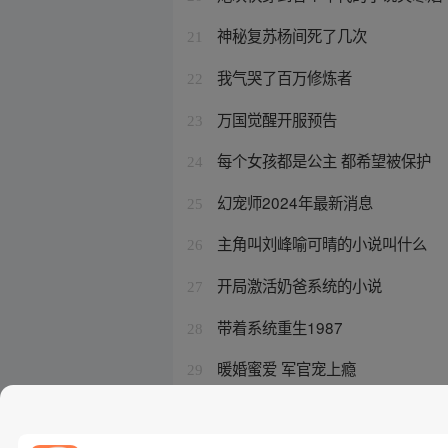
神秘复苏杨间死了几次
21
我气哭了百万修炼者
22
万国觉醒开服预告
23
每个女孩都是公主 都希望被保护
24
幻宠师2024年最新消息
25
主角叫刘峰喻可晴的小说叫什么
26
开局激活奶爸系统的小说
27
带着系统重生1987
28
暖婚蜜爱 军官宠上瘾
29
游戏王熊猫龙
30