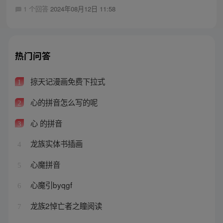
1 个回答
2024年08月12日 11:58
热门问答
掠天记漫画免费下拉式
1
心的拼音怎么写的呢
2
心 的拼音
3
龙族实体书插画
4
心魔拼音
5
心魔引byqgf
6
龙族2悼亡者之瞳阅读
7