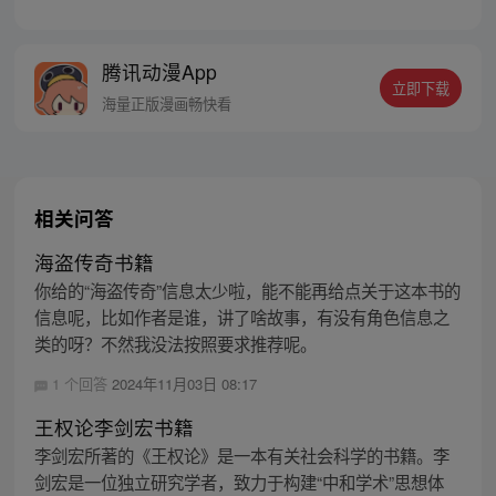
法的画师，可他最会操弄的，还是人心。 被
道统追杀，与妖魔为伍。无论是人是妖，最
终都会沦为李云心的棋子。 就连拿人魂魄的
腾讯动漫App
黑白阎君见了他也要问一句：食人心魔何处
立即下载
来？ 李云心食人，也食人心。
海量正版漫画畅快看
相关问答
海盗传奇书籍
你给的“海盗传奇”信息太少啦，能不能再给点关于这本书的
信息呢，比如作者是谁，讲了啥故事，有没有角色信息之
类的呀？不然我没法按照要求推荐呢。
1 个回答
2024年11月03日 08:17
王权论李剑宏书籍
李剑宏所著的《王权论》是一本有关社会科学的书籍。李
剑宏是一位独立研究学者，致力于构建“中和学术”思想体