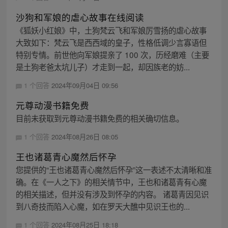
沙狗和军娘的虐心故事在线阅读
《狐妖小红娘》中，土狗梵云飞和军娘厉雪扬的虐心故事
大致如下：梵云飞是西西域的皇子，性格低调少言寡语但
特别专情。前世他向军娘提亲了 100 次，历经磨难（主要
是土狗老爸太坑儿子）才走到一起，却因族老的妨...
1 个回答
2024年09月04日 09:56
元尊动漫书籍免费
目前未获取到元尊动漫书籍免费的相关确切信息。
1 个回答
2024年08月26日 08:05
王也诸葛青心魔然后怀孕
您提供的“王也诸葛青心魔然后怀孕”这一表述不太清晰和准
确。在《一人之下》的相关情节中，王也和诸葛青有心魔
的相关描述，但并没有涉及到怀孕的内容。 诸葛青因见识
到八奇技而陷入心魔，如在罗天大醮中见识王也的...
1 个回答
2024年08月25日 18:18