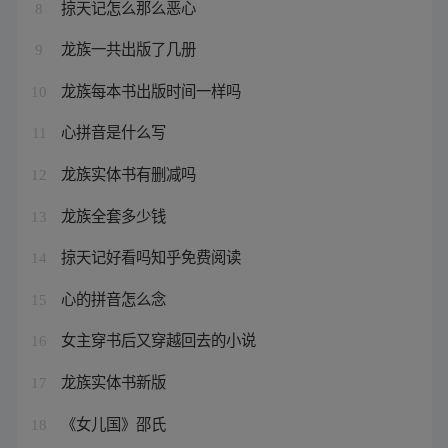
掠天记怎么那么恶心
8
龙族一共出版了几册
9
龙族每本书出版时间一样吗
10
心拼音是什么写
11
龙族实体书有删减吗
12
龙族全套多少钱
13
掠天记好看吗知乎免费阅读
14
心的拼音怎么念
15
女主穿书后又穿越回去的小说
16
龙族实体书新版
17
《女儿国》邵氏
18