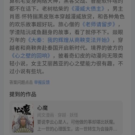
算机宅变身网络大神，黑客交战、智能软件啥的
都不在话下。老树枯柴的
《漫威大债主》
，男主
肖恩·怀特揣黑皮账本穿越漫威放贷，和各种角色
的欢乐故事超好玩。旅心僧的
《老师请留步》
，
学渣陆沅咸鱼翻身的故事，看了就停不下。燚眼
万年的
《大秦：我的辉煌从商鞅变法开始》
，穿
越者和商鞅奔赴秦国开启新时代。境界的彼方的
《心之壁的回响》
，披着奇幻皮的动漫向无限类
轻小说，女主艾丽茜亚的心之壁能力很有趣，不
过小说有些坑。
答案问题点击
举报反馈
提到的作品
心魔
阅文漫画 · 穿越 · 妖怪
要说李云心是人，可他做的事却堪比妖魔。
上一世的心理医生，这一世转生为会操弄术