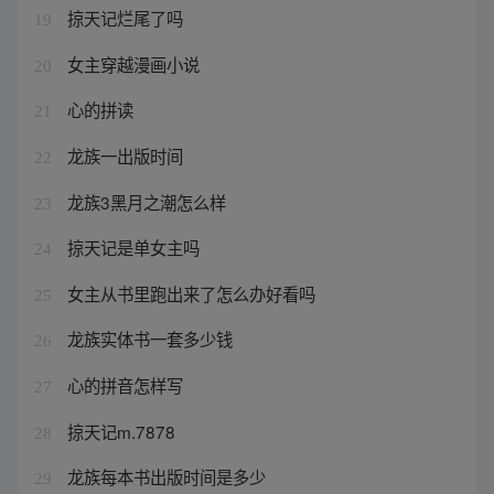
掠天记烂尾了吗
19
女主穿越漫画小说
20
心的拼读
21
龙族一出版时间
22
龙族3黑月之潮怎么样
23
掠天记是单女主吗
24
女主从书里跑出来了怎么办好看吗
25
龙族实体书一套多少钱
26
心的拼音怎样写
27
掠天记m.7878
28
龙族每本书出版时间是多少
29