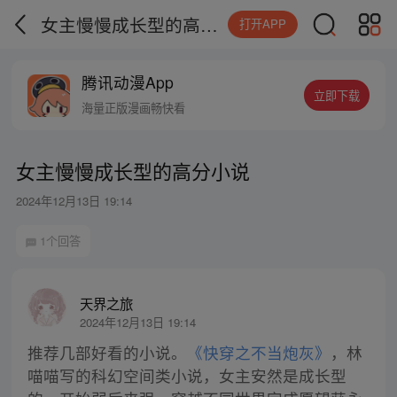
女主慢慢成长型的高分小说
打开APP
腾讯动漫App
立即下载
海量正版漫画畅快看
女主慢慢成长型的高分小说
2024年12月13日 19:14
1个回答
天界之旅
2024年12月13日 19:14
推荐几部好看的小说。
《快穿之不当炮灰》
，林
喵喵写的科幻空间类小说，女主安然是成长型