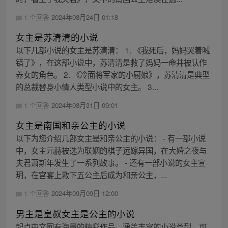
1 个回答
2024年08月24日 01:18
女主是苏清清的小说
以下几部小说的女主是苏清清： 1. 《我死后，妈妈哭着喊
错了》，在这部小说中，苏清清是救了妈妈一命并被认作
养女的角色。 2. 《冷面将军家的小厨娘》，苏清清是典型
的总裁替身小情人类型小说中的女主。 3...
1 个回答
2024年08月31日 09:01
女主是南国和亲公主的小说
以下为您介绍几部女主是和亲公主的小说： - 有一部小说
中，女主元赫被选为联姻的棋子远嫁异国，在大婚之夜与
夫君萧斯年发生了一系列故事。 - 还有一部小说的女主宣
玥，在宫宴上救下五公主后成为和亲公主，...
1 个回答
2024年09月09日 12:00
男主是皇叔女主是公主的小说
起点中文网有海量的精彩作品，涵盖丰富的小说类型，可