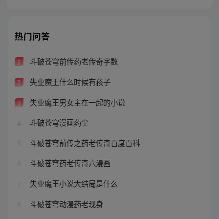
热门问答
斗破苍穹前传药老传奇字数
1
失业魔王什么时候有孩子
2
失业魔王男女主在一起的小说
3
斗破苍穹漫画药尘
4
斗破苍穹前传之药老传奇百度百科
5
斗破苍穹药老传奇六漫画
6
失业魔王小说大结局是什么
7
斗破苍穹动漫药老现身
8