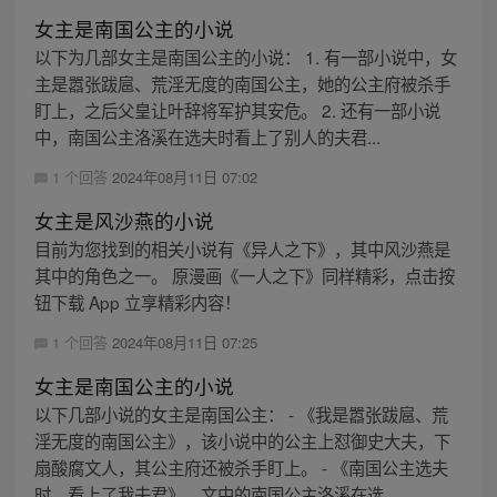
女主是南国公主的小说
以下为几部女主是南国公主的小说： 1. 有一部小说中，女
主是嚣张跋扈、荒淫无度的南国公主，她的公主府被杀手
盯上，之后父皇让叶辞将军护其安危。 2. 还有一部小说
中，南国公主洛溪在选夫时看上了别人的夫君...
1 个回答
2024年08月11日 07:02
女主是风沙燕的小说
目前为您找到的相关小说有《异人之下》，其中风沙燕是
其中的角色之一。 原漫画《一人之下》同样精彩，点击按
钮下载 App 立享精彩内容！
1 个回答
2024年08月11日 07:25
女主是南国公主的小说
以下几部小说的女主是南国公主： - 《我是嚣张跋扈、荒
淫无度的南国公主》，该小说中的公主上怼御史大夫，下
扇酸腐文人，其公主府还被杀手盯上。 - 《南国公主选夫
时，看上了我夫君》，文中的南国公主洛溪在选...