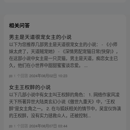
相关问答
男主是天道很宠女主的小说
以下为您推荐几部男主是天道很宠女主的小说： - 《小师
妹太虎了，天道贼宠她》 - 《深情男配宠猫日常(快穿)》，
在这部小说中女主是一只灵猫，男主是天道，痴恋女主已
久，他们在小世界中甜甜蜜蜜谈恋爱。 ...
1 个回答
2024年08月02日 10:23
女主王权醉的小说
以下几部小说中有女主叫王权醉的角色： 1. 网络作家风凌
天下所著异世大陆类玄幻小说《傲世九重天》中，“王权
醉”是女主角之一。 2. 在与狐妖相关的情节中，吴宣仪饰演
的王权醉，没有实力拯救众人，还被控制...
1 个回答
2024年08月07日 03:44