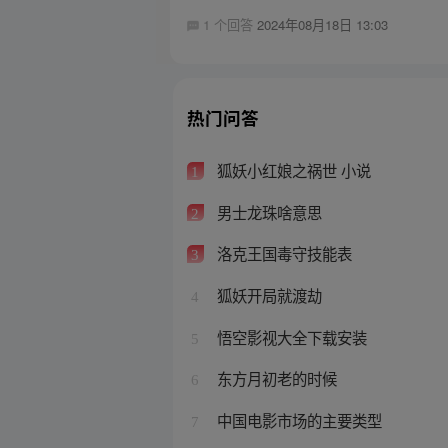
1 个回答
2024年08月18日 13:03
热门问答
狐妖小红娘之祸世 小说
1
男士龙珠啥意思
2
洛克王国毒守技能表
3
狐妖开局就渡劫
4
悟空影视大全下载安装
5
东方月初老的时候
6
中国电影市场的主要类型
7