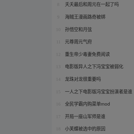
夭夭最后和周元在一起了吗
8
海贼王漫画路奇被绑
9
孙悟空和月弦
10
元尊周元气府
11
重生帝少毒妻免费阅读
12
电影版异人之下冯宝宝被弱化
13
龙珠对龙很重要吗
14
一人之下电影版冯宝宝扮演者是谁
15
全民学霸内购菜单mod
16
开局一座山军师是谁
17
小芙蝶被选中的原因
18