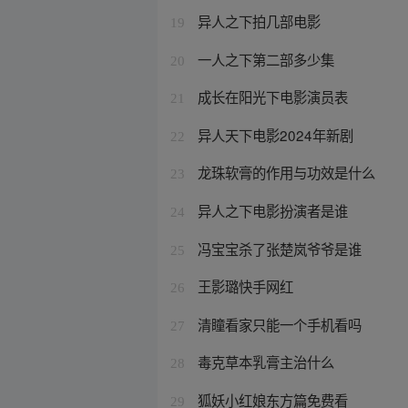
异人之下拍几部电影
19
一人之下第二部多少集
20
成长在阳光下电影演员表
21
异人天下电影2024年新剧
22
龙珠软膏的作用与功效是什么
23
异人之下电影扮演者是谁
24
冯宝宝杀了张楚岚爷爷是谁
25
王影璐快手网红
26
清瞳看家只能一个手机看吗
27
毒克草本乳膏主治什么
28
狐妖小红娘东方篇免费看
29