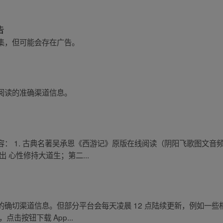
告
集，但可能会存在广告。
阅读的准确渠道信息。
： 1. 古典名著吴承恩《西游记》原版在线阅读（阴阳飞歌图文音频合
 心性修持大道生；第二...
确切渠道信息。但部分平台会每天凌晨 12 点陆续更新，例如一些相
击按钮下载 App...