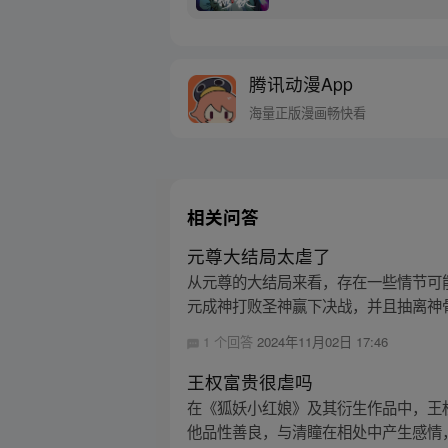
腾讯动漫App
海量正版漫画畅快看
相关问答
元尊大结局太虐了
从元尊的大结局来看，存在一些情节可
元成神打败圣神赢下决战，并且抽离神骨
1 个回答
2024年11月02日 17:46
王权富贵很虐吗
在《狐妖小红娘》及其衍生作品中，王
他品性善良，与清瞳在相处中产生感情，