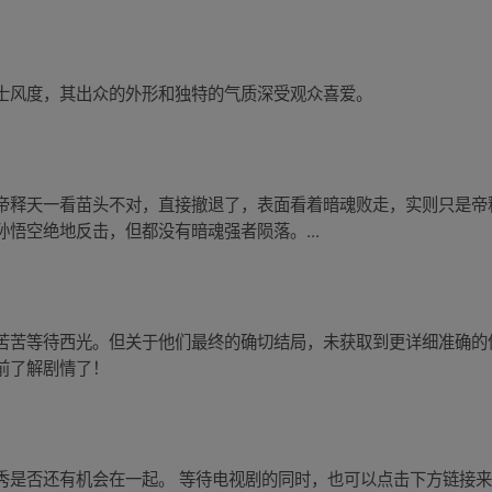
士风度，其出众的外形和独特的气质深受观众喜爱。
帝释天一看苗头不对，直接撤退了，表面看着暗魂败走，实则只是帝
悟空绝地反击，但都没有暗魂强者陨落。...
苦苦等待西光。但关于他们最终的确切结局，未获取到更详细准确的
前了解剧情了！
秀是否还有机会在一起。 等待电视剧的同时，也可以点击下方链接