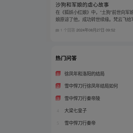
沙狗和军娘的虐心故事
在《狐妖小红娘》中，“土狗”前世向军
娘原谅了他，成功转世续缘。梵云飞给军
1 个回答
2024年08月27日 09:52
热门问答
徐凤年和洛阳的结局
1
雪中悍刀行徐凤年结局如何
2
雪中悍刀行秦帝陵
3
大梁七皇子
4
雪中悍刀行秦帝
5