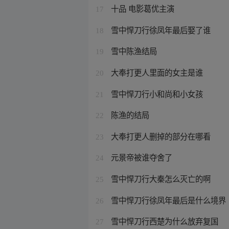
十品 电影葛优主演
17
雪中悍刀行徐凤年最后娶了谁
18
雪中陈渔结局
19
大奉打更人里面的女主是谁
20
雪中悍刀行小和尚和小女孩
21
陈渔的结局
22
大奉打更人删掉的部分在哪看
23
元景帝被谁夺舍了
24
雪中悍刀行大秦怎么灭亡的啊
25
雪中悍刀行徐凤年最后是什么境界
26
雪中悍刀行西楚为什么放弃复国
27