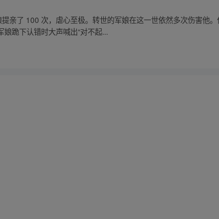
娘提亲了 100 次，虐心至极。转世的军娘在这一世依然多次伤害他
娘跪下认错时大声喊出“对不起...