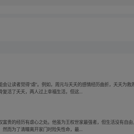
能会让读者觉得“虐”。例如，周元与夭夭的感情经历曲折，夭夭为救
复活了夭夭，两人过上幸福生活，但这...
权富贵的经历有虐心之处。他虽为王权世家最强者，但生活没有自由，
然而为了清瞳离开家门时险失性命，最...