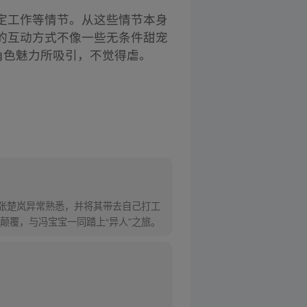
定工作等情节。从这些情节本身
的互动方式不像一些无条件甜宠
角色魅力所吸引，不觉得虐。
对张楚岚异常熟悉，并将其带去自己打工
颠覆，与冯宝宝一同踏上“异人”之旅。