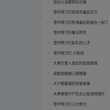
信达九龙郡现在价格
6
雪中悍刀行徐凤年最后实力
7
雪中悍刀行陈渔最后和谁在一起了
8
雪中悍刀行秦王转世
9
雪中悍刀行赵礼的儿子
10
雪中悍刀行 小和尚
11
大奉打更人皇后的结局是啥
12
成都金融城三期楼盘
13
大宁朝霍骁的背景故事
14
大奉黄袍干尸的主公是谁呀图片
15
雪中悍刀行三大势力
16