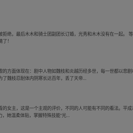
被拒绝，最后木木和骑士团副团长订婚，光秀和木木没有在一起。 
情了！
虐的方面体现在：剧中人物如魏枝和炎越历经多世，每一世都以悲剧
了魏枝忍耐体内阴寒长达百年，丢了天帝...
看的女主，这是一个主观的评价，不同的人可能有不同的看法。平成
力，她温柔体贴，掌握特殊技能“光...