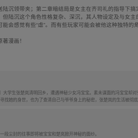
送陆沉领带夹；第二章暗结局是女主在齐司礼的指导下搞
，但陆沉这个角色性格复杂、深沉，其人物设定及与女主
可能会感觉有些“虐”。而有些玩家可能会被他这种独特的
原著漫画！
！】大学生张楚岚清明回乡，遭遇神秘少女冯宝宝。素未谋面的冯宝宝却
寻找她的身世，也为了查清自己与爷爷身上的秘密，张楚岚的生活被彻底
一段尘封的往事即将被宝宝和楚岚掀开神秘的面纱。