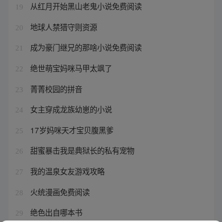
从红月开始黑山老鬼小说免费阅读
19
地球人禁猎守则资源
20
成为豪门继兄的那啥小说免费阅读
21
绝世萌宝妈咪马甲太飒了
22
菁菁校园的拼音
23
女主穿成龙族幼崽的小说
24
17岁妈咪天才宝贝腹黑爹
25
甜蜜暴击我是典狱长的私有宠物
26
我的温泉女友游戏攻略
27
火统漫画免费阅读
28
绝色出自哪本书
29