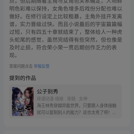
点，但后期随着主角与女角色关系确定，人物鲜
明色彩难以保持，女角色增多后戏份分配也难以
做好。在修行设定上比较粗暴，主角外挂开发离
谱，实力晋级过快。而且小说最后的宇宙篇篇幅
过短，只有四五十章就结束了，整体给人一种虎
头蛇尾的感觉，虽然完结得有些突然，但也像是
及时止损，符合荣小荣一贯后期创作乏力的表
现。
答案问题点击
举报反馈
提到的作品
公子别秀
缘漫动漫-缘娘 · 穿越 · 女神
海王林秀穿越异能世界，只要跟人身体接触
就可以复制别人的能力？这也太秀了吧！从
此开启与人贴贴的逆袭之路……等等，小姨
子别打！我没有沾花惹草，真的是在做正事
啊！