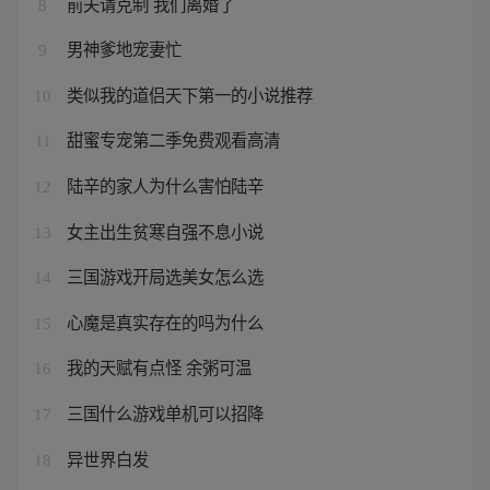
前夫请克制 我们离婚了
8
男神爹地宠妻忙
9
类似我的道侣天下第一的小说推荐
10
甜蜜专宠第二季免费观看高清
11
陆辛的家人为什么害怕陆辛
12
女主出生贫寒自强不息小说
13
三国游戏开局选美女怎么选
14
心魔是真实存在的吗为什么
15
我的天赋有点怪 余粥可温
16
三国什么游戏单机可以招降
17
异世界白发
18