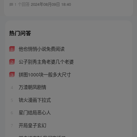
1 个回答
2024年08月09日 18:40
热门问答
他也悄悄小说免费阅读
1
公子别秀主角老婆几个老婆
2
拼图1000块一般多大尺寸
3
万渣朝凤剧情
4
铳火漫画下拉式
5
星门结局恶心人
6
开局皇子玄幻
7