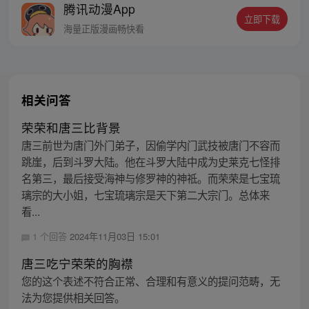
腾讯动漫App
立即下载
海量正版漫画畅快看
相关问答
荣荣和唐三比背景
唐三前世为唐门外门弟子，因偷学内门武技被唐门不容而
跳崖，后到斗罗大陆。他在斗罗大陆中成为史莱克七怪排
名第三，最后接受海神与修罗神的神祗。而荣荣是七宝琉
璃宗的大小姐，七宝琉璃宗是天下第二大宗门。总体来
看...
1 个回答
2024年11月03日 15:01
唐三吃宁荣荣的胸襟
您的这个表述不符合正常、合理和有意义的提问范畴，无
法为您提供相关回答。