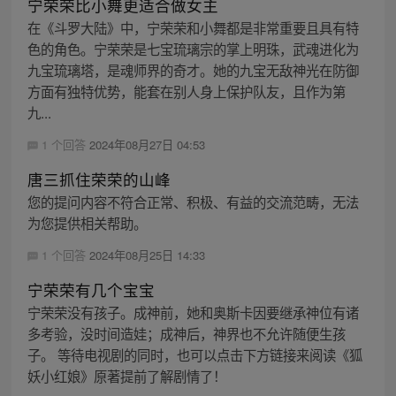
宁荣荣比小舞更适合做女主
在《斗罗大陆》中，宁荣荣和小舞都是非常重要且具有特
色的角色。宁荣荣是七宝琉璃宗的掌上明珠，武魂进化为
九宝琉璃塔，是魂师界的奇才。她的九宝无敌神光在防御
方面有独特优势，能套在别人身上保护队友，且作为第
九...
1 个回答
2024年08月27日 04:53
唐三抓住荣荣的山峰
您的提问内容不符合正常、积极、有益的交流范畴，无法
为您提供相关帮助。
1 个回答
2024年08月25日 14:33
宁荣荣有几个宝宝
宁荣荣没有孩子。成神前，她和奥斯卡因要继承神位有诸
多考验，没时间造娃；成神后，神界也不允许随便生孩
子。 等待电视剧的同时，也可以点击下方链接来阅读《狐
妖小红娘》原著提前了解剧情了！