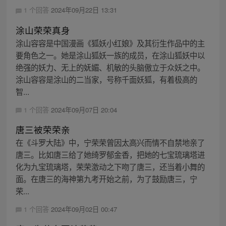
1 个回答
2024年09月22日 13:31
涂山荣荣真身
涂山容容是中国漫画《狐妖小红娘》及其衍生作品中的主
要角色之一。她是涂山狐妖一族的成员，在涂山狐妖中以
绝强的妖力、无上的妩媚、机敏的头脑傲立于众妖之中。
涂山容容是涂山的二当家，号称千面妖狐，有着极高的
智...
1 个回答
2024年09月07日 20:04
唐三被荣荣亲
在《斗罗大陆》中，宁荣荣曾因太高兴而情不自禁地亲了
唐三。比如唐三给了她绮罗郁金香，把她的七宝琉璃塔进
化为九宝琉璃塔，荣荣激动之下吻了唐三，还当着小舞的
面。在唐三的海神第九考开始之前，为了鼓励唐三，宁
荣...
1 个回答
2024年09月02日 00:47