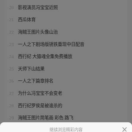
影视演员冯宝宝近照
20
西瓜体育
21
海贼王图片头像山治
22
一人之下剧场版锈铁重现中日配音
23
西行纪 大猿魂全集免费播放
24
天师下山结果
25
一人之下篇章排名
26
为什么冯宝宝不会变老
27
西行纪罗侯是被谁杀的
28
海贼王图片简笔画 彩色 路飞
29
张楚岚到底会不会八奇技
继续浏览精彩内容
30