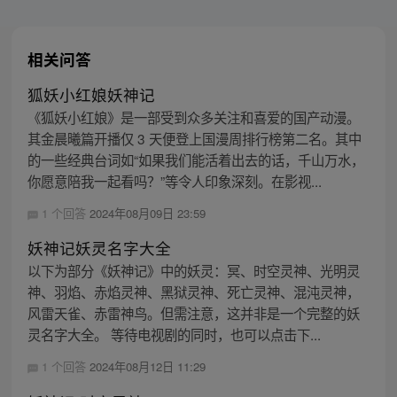
相关问答
狐妖小红娘妖神记
《狐妖小红娘》是一部受到众多关注和喜爱的国产动漫。
其金晨曦篇开播仅 3 天便登上国漫周排行榜第二名。其中
的一些经典台词如“如果我们能活着出去的话，千山万水，
你愿意陪我一起看吗？”等令人印象深刻。在影视...
1 个回答
2024年08月09日 23:59
妖神记妖灵名字大全
以下为部分《妖神记》中的妖灵：冥、时空灵神、光明灵
神、羽焰、赤焰灵神、黑狱灵神、死亡灵神、混沌灵神，
风雷天雀、赤雷神鸟。但需注意，这并非是一个完整的妖
灵名字大全。 等待电视剧的同时，也可以点击下...
1 个回答
2024年08月12日 11:29