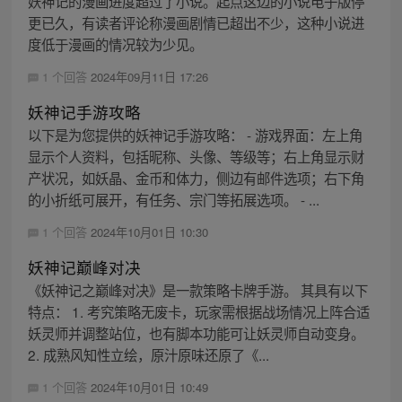
妖神记的漫画进度超过了小说。起点这边的小说电子版停
更已久，有读者评论称漫画剧情已超出不少，这种小说进
度低于漫画的情况较为少见。
1 个回答
2024年09月11日 17:26
妖神记手游攻略
以下是为您提供的妖神记手游攻略： - 游戏界面：左上角
显示个人资料，包括昵称、头像、等级等；右上角显示财
产状况，如妖晶、金币和体力，侧边有邮件选项；右下角
的小折纸可展开，有任务、宗门等拓展选项。 - ...
1 个回答
2024年10月01日 10:30
妖神记巅峰对决
《妖神记之巅峰对决》是一款策略卡牌手游。 其具有以下
特点： 1. 考究策略无废卡，玩家需根据战场情况上阵合适
妖灵师并调整站位，也有脚本功能可让妖灵师自动变身。
2. 成熟风知性立绘，原汁原味还原了《...
1 个回答
2024年10月01日 10:49