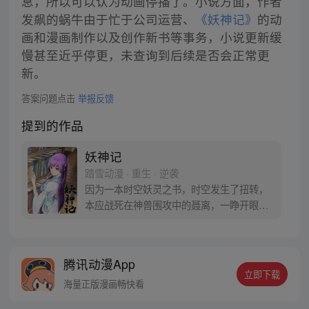
息，所以可以认为动画停播了。小说方面，作者
发飙的蜗牛由于忙于公司运营、
《妖神记》
的动
画和漫画制作以及创作新书等事务，小说更新缓
慢甚至近乎停更，未查询到后续是否会正常更
新。
答案问题点击
举报反馈
提到的作品
妖神记
踏雪动漫 · 重生 · 逆袭
因为一本时空妖灵之书，时空发生了扭转，
本应战死在神兽围攻中的聂离，一睁开眼已
经坐在了教室，他回到了十三岁。当一切重
新开始之时，他如何守护自己的挚爱之人。
【授权/每周三、六更新】
腾讯动漫App
立即下载
海量正版漫画畅快看