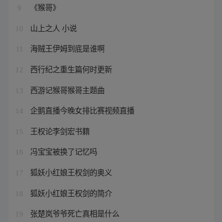
《猴哥》
9
山上之人 小说
10
海贼王伊姆到底是谁啊
11
西行纪之重生篇何时更新
12
西游记猴哥猴哥主题曲
13
企鹅直播今晚女排比赛视频直播
14
王权论李剑宏书籍
15
冯宝宝被换了记忆吗
16
狐妖小红娘王权剑的奥义
17
狐妖小红娘王权剑的简介
18
张楚岚爷爷死亡真相是什么
19