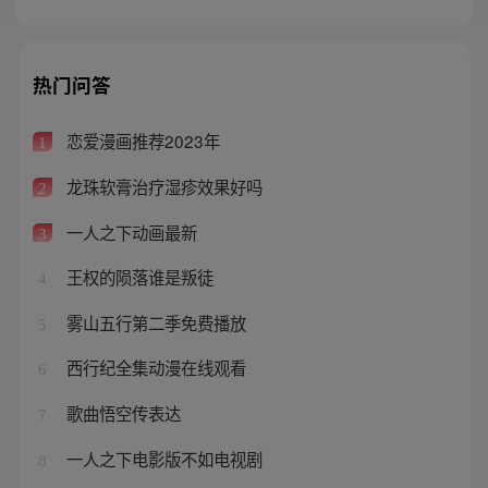
热门问答
恋爱漫画推荐2023年
1
龙珠软膏治疗湿疹效果好吗
2
一人之下动画最新
3
王权的陨落谁是叛徒
4
雾山五行第二季免费播放
5
西行纪全集动漫在线观看
6
歌曲悟空传表达
7
一人之下电影版不如电视剧
8