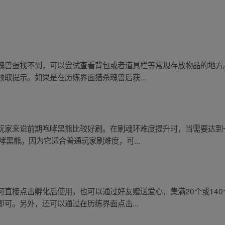
魂兽蛋找不到，可以尝试查看背包或者道具栏等常规存放物品的地方
取提示。如果是在历练界面猎杀魂兽后获...
玩家来说前期咆哮黑熊比较好刷。在刷魂环难度提升时，当需要达到
哮黑熊。因为它适合普通玩家刷难度，可...
可直接点击孵化后使用。也可以通过好友赠送爱心，集满20个或14
可。另外，还可以通过在历练界面点击...