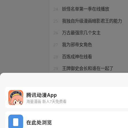
妖怪名单第一季在线播放
24
我独自升级漫画暗影君王的能力
25
万古最强宗几个女主
26
我为邪帝女角色
27
百炼成神在线看
28
王牌御史会长和谁在一起了
29
开局拿下校花的神豪小说
30
腾讯动漫App
海量漫画 新人7天免费看
在此处浏览