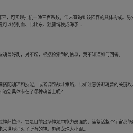
兽阵容，可实现挂机一晚三百系数，但未查询到该阵容的具体构成。另
可以将刺血、比比东、独孤博换成海矛...
些魂兽好刷，对不起，根据检索到的信息，我不知道如何回答。
理搭配魂环和技能，或者调整战斗策略，比如注意躲避魂兽的关键攻
知道您具体卡在了哪种魂兽上呢？
龙神萨拉玛。它是目前出场神龙中能力最强的，连复活整个宇宙都能
来世界消灭了所有的神。超级龙珠大小跟...