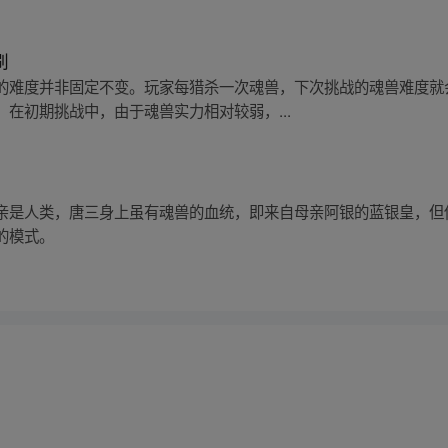
刷
的难度并非固定不变。玩家每猎杀一次魂兽，下次挑战的魂兽难度就
在初期挑战中，由于魂兽实力相对较弱，...
亲是人类，唐三身上虽有魂兽的血统，即来自母亲阿银的蓝银皇，但
的模式。