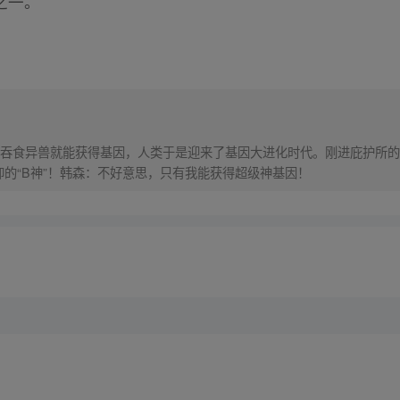
之一。
吞食异兽就能获得基因，人类于是迎来了基因大进化时代。刚进庇护所的
仰的“B神”！韩森：不好意思，只有我能获得超级神基因！