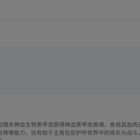
过猎杀神血生物黑甲虫获得神血黑甲虫兽魂，食用其血肉还
召唤等能力，这有助于主角在庇护所世界中的成长与战斗