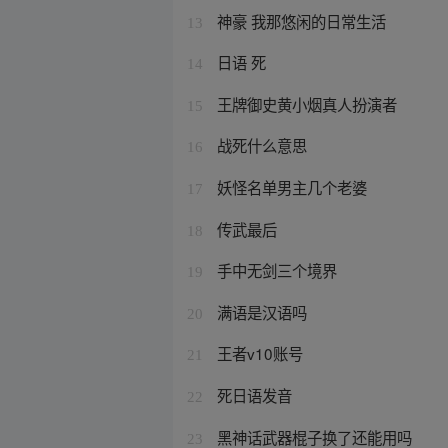
神豪 我那悠闲的日常生活
13
日语 死
14
王牌御史黄小烟真人扮演者
15
战死什么意思
16
妖怪名单男主几个老婆
17
传武最后
18
手中无剑三个境界
19
满语是汉语吗
20
王者v10账号
21
死日语发音
22
黑神话武器棍子换了还能用吗
23