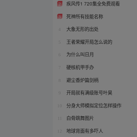
疾风传1 720集全免费观看
2
死神所有技能名称
3
大象无形的出处
4
王者荣耀开局怎么说的
5
为什么叫日月
6
硬核机甲手办
7
避尘香炉篇剑柄
8
开局就有满级账号叶昊
9
分身大师模拟定位怎样操作
10
白骨跳舞图片
11
地球背面有多吓人
12