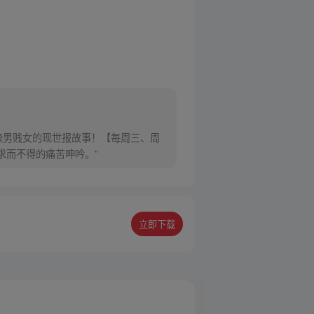
渣男贱女的现世报故事！【每周三、周
女求而不得的痛苦呻吟。”
立即下载