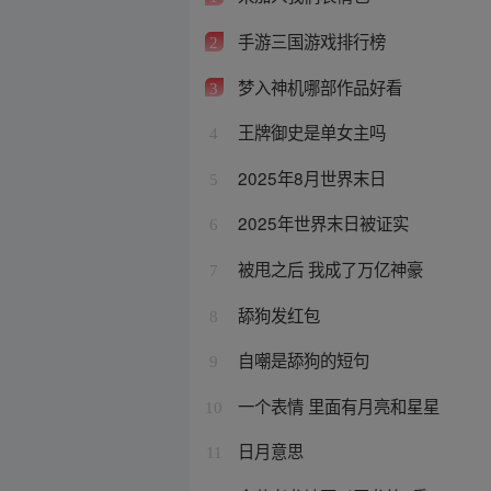
手游三国游戏排行榜
2
梦入神机哪部作品好看
3
王牌御史是单女主吗
4
2025年8月世界末日
5
2025年世界末日被证实
6
被甩之后 我成了万亿神豪
7
舔狗发红包
8
自嘲是舔狗的短句
9
一个表情 里面有月亮和星星
10
日月意思
11