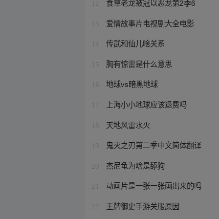
食草老龙被冠以恶龙第2季6
12
爱情故事片电视剧大全电影
13
传武和仙儿啥关系
14
胸有惊雷是什么意思
15
地球vs暗黑地球
16
上海小小地球应该退费吗
17
天地风雷水火
18
鬼灭之刃第二季中文简体翻译
19
杰尼龟为啥是舔狗
20
动画片是一张一张画出来的吗
21
王牌御史手游关服原因
22