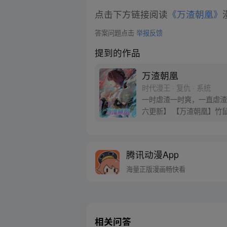
点击下方链接阅读
《万渣朝凰》
答案问题点击
举报反馈
提到的作品
万渣朝凰
时代漫王 · 复仇 · 系统
一时虐渣一时爽，一直虐渣
六更新】 【万渣朝凰】竹鼠
腾讯动漫App
海量正版漫画畅快看
相关问答