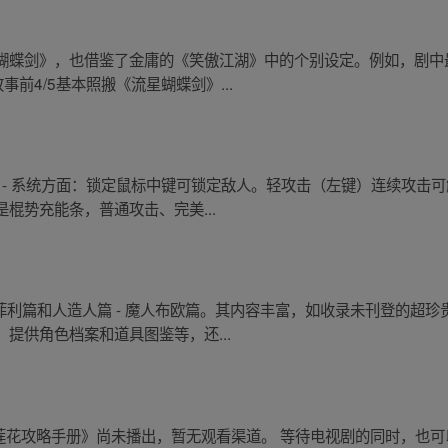
蝴蝶剑》，也借鉴了金庸的《笑傲江湖》中的个别设定。例如，剧中最
前4/5基本照搬《流星蝴蝶剑》...
 - 系统方面：锁定鼠标中键可锁定敌人。轻攻击（左键）连续攻击可
棍势充能条，普通攻击、完美...
 菲利篇和人造人篇 - 魔人布欧篇。其内容丰富，如收录未刊登的超
提供角色档案和道具图鉴等，还...
电视剧《黑莲花攻略手册》尚未播出，暂无观看渠道。 等待电视剧的同时，