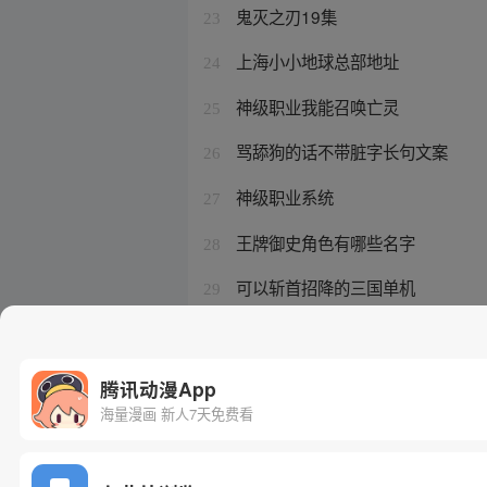
鬼灭之刃19集
23
上海小小地球总部地址
24
神级职业我能召唤亡灵
25
骂舔狗的话不带脏字长句文案
26
神级职业系统
27
王牌御史角色有哪些名字
28
可以斩首招降的三国单机
29
舔狗发言什么意思
30
腾讯动漫App
海量漫画 新人7天免费看