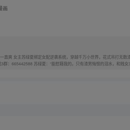
漫画
一直爽 女主苏绿夏绑定女配逆袭系统，穿越千万小世界，花式吊打无数
3群：665442588 苏绿夏：“能慰藉我的，只有渣男悔恨的泪水，和贱