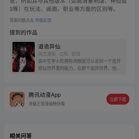
息，例如其与其他版本（如高清重制版、神仙道
3等）在玩法、画面、职业等方面的区别等。
答案问题点击
举报反馈
提到的作品
道诡异仙
阅文漫画 · 古风 · 妖怪
高中生李火旺拥有闭眼就可以去到一个诡异
修仙世界里的能力，在那个诡异世界，他被
称作“师傅”的人抓去当了一个随时会被炼制
成丹药的药人。而现实世界的李火旺是个住
在精神病院已经没法上学的精神病。医生告
腾讯动漫App
诉他，诡异修仙世界不过是他的幻觉。现在
立即下载
真真假假，假假真真，李火旺崩溃的哭喊
海量正版漫画畅快看
着：“妈，我真的分不清啊！”
相关问答