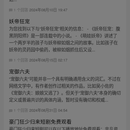
1 个回答
2024年08月10日 19:47
妖帝狂宠
为您找到以下与“妖帝狂宠”相关的信息： - 《妖帝狂宠：腹
黑阴阳师》是一部连载中的小说。 - 《萌娃妖帝》讲述了
一个两岁半的孩子与妖帝柳如烟之间的故事。比如孩子在
妖帝的灵药园中偷药，被柳如烟抓住后又设...
1 个回答
2024年08月15日 02:17
宠御六夫
“宠御六夫”可能并非一个具有明确通用含义的词汇。不过在
网络文学中，有作者创作过相关的作品，比如吴小佐的
《宠御六夫：娘娘又逃了》。但关于“宠御六夫”本身的确切
定义或普遍共识的具体内涵，暂时没有确切和权威...
1 个回答
2024年08月31日 04:54
豪门狂少归来短剧免费观看
豪门狂少归来短剧可以在以下播放地址免费观看：非凡资