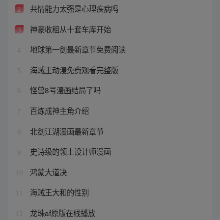
共情能力太强是心理疾病吗
2
神豪收租从十套车库开始
3
地球第一剑最新章节免费阅读
4
海贼王动漫免费观看完整版
5
怪兽8号漫画结局了吗
6
百炼成神主角介绍
7
北剑江湖漫画最新章节
8
史诗级的领土设计师漫画
9
鸿蒙大道决
10
海贼王大和的性别
11
龙珠af原版在线播放
12