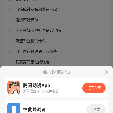
百炼成神罗嫣和谁在一起了
24
洛伊德哈弗尔
25
王者荣耀游戏账号是名字吗
26
万渣朝凰讲的什么
27
日月同错哲理语句有哪些
28
晚安第三集在线观看
29
屁黑神话歌词全文
继续浏览精彩内容
30
腾讯动漫App
打开APP
海量漫画 新人7天免费看
腾讯漫画
起点读书
QQ阅读
网站备案/许可证号：粤B2-20090059-5
在此处浏览
继续