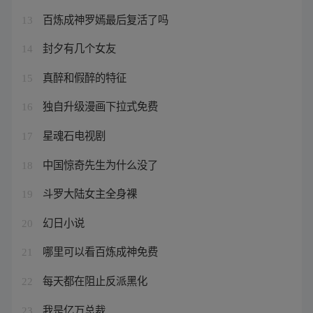
百炼成神罗嫣最后复活了吗
13
封夕有几个女友
14
真醉和假醉的特征
15
独自升级漫画下拉式免费
16
星魂石电视剧
17
中国惊奇先生为什么没了
18
斗罗大陆女主全身裸
19
幻日小说
20
哪里可以看百炼成神免费
21
每天都在阻止反派黑化
22
我是亿万总裁
23