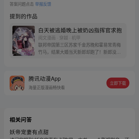
答案问题点击
举报反馈
提到的作品
白天被逃婚晚上被奶凶指挥官求抱
阅文漫画 · 穿越 · 机甲
联邦帝国第三区苏家千金苏晚和霍易常青梅
竹马，结果大婚当天新郎却跑了！新郎没
了？那就换个！苏晚在走廊拐角处，撞到一
个英俊无比，长着毛茸茸的耳朵和大尾巴的
男人，一双湿漉漉的大眼睛，期待地看着苏
腾讯动漫App
晚。 苏晚顿时决定，就他了！ 登记结婚，走
立即下载
完婚礼过场，一气呵成！ 却发现他竟是帝国
海量正版漫画畅快看
第一指挥官？ 苏晚：跑了，跑了
相关问答
妖帝宠妻有点甜