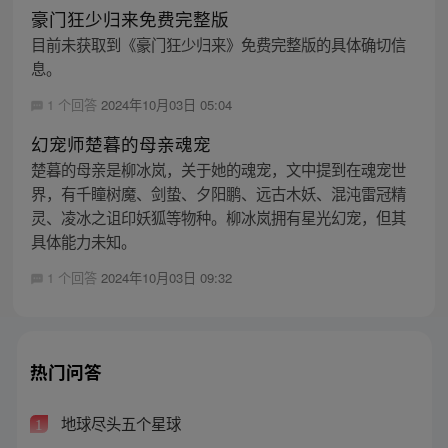
豪门狂少归来免费完整版
目前未获取到《豪门狂少归来》免费完整版的具体确切信
息。
1 个回答
2024年10月03日 05:04
幻宠师楚暮的母亲魂宠
楚暮的母亲是柳冰岚，关于她的魂宠，文中提到在魂宠世
界，有千瞳树魔、剑蛰、夕阳鹏、远古木妖、混沌雷冠精
灵、凌冰之诅印妖狐等物种。柳冰岚拥有星光幻宠，但其
具体能力未知。
1 个回答
2024年10月03日 09:32
热门问答
地球尽头五个星球
1