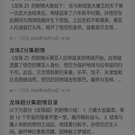
《龙珠 Z》的剧情大致如下： 在与新短笛大魔王的天下第
一比武大会结束后，地球迎来了六年和平时期，孙悟空在
此期间与琪琪结婚并生下悟饭。之后危机不断袭来，赛亚
人拉迪兹打头阵，揭开了悟空的身世。接着是贝吉塔...
1 个回答
2024年09月14日 15:39
龙珠Z分集剧情
《龙珠 Z》的剧情从赛亚人拉帝兹来到地球开始，拉帝兹
透露了悟空的赛亚人身份，悟空为保护地球与拉帝兹同归
于尽。此后，贝吉塔和那巴来袭，乐平、饺子、天津饭和
比克相继战死，悟空赶回地球击败那巴，最终与克林、...
1 个回答
2024年09月14日 14:13
龙珠超分集剧情目录
以下为部分《龙珠超》的剧情介绍： 1. 力量大会篇章，来
自 12 个宇宙的强者齐聚一堂，展开精彩战斗。 2. 结束与
魔人布欧的惨烈之战后，地球重归和平，孙悟空还生人
间。破坏神比鲁斯苏醒，因神秘之梦侵扰...