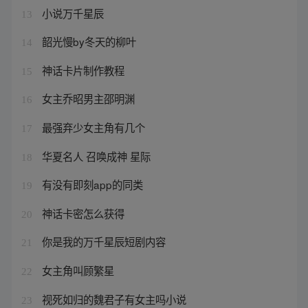
小说万千星辰
13
韶光慢by冬天的柳叶
14
神话卡片制作教程
15
女主乔昭男主邵明渊
16
最强弃少女主角有几个
17
华夏名人 召唤成神 星际
18
有没有即刻app的同类
19
神话卡密怎么获得
20
你是我的万千星辰短剧内容
21
女主角叫顾繁星
22
视死如归的魏君子有女主吗小说
23