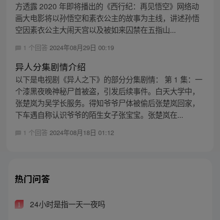
方透露 2020 年即将播出的《西行纪：再见悟空》网络动
画大电影将以孙悟空和素衣公主的故事为主线，讲述孙悟
空因素衣公主大闹天宫以及被如来囚禁在五指山...
1 个回答
2024年08月29日 00:19
异人分集剧情介绍
以下是电视剧《异人之下》的部分分集剧情： 第 1 集：一
个漆黑夜晚神秘尸首被盗，引发后续事件。白天大学中，
张楚岚为吴学长服务。得知爷爷尸体被偷后张楚岚回家，
下车遇自称认识爷爷的陌生女子张宝宝。张楚岚在...
1 个回答
2024年08月18日 01:12
热门问答
24小时是指一天一夜吗
1