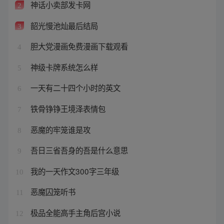
神话小卖部发卡网
2
韶光慢池灿最后结局
3
胆大党漫画免费漫画下载观看
4
神级卡牌系统怎么样
5
一天有二十四个小时的英文
6
铁骨铮铮王境泽表情包
7
恶魔的牢笼谁是攻
8
吾日三省吾身的吾是什么意思
9
我的一天作文300字三年级
10
恶魔囚笼听书
11
极品全能高手主角后宫小说
12