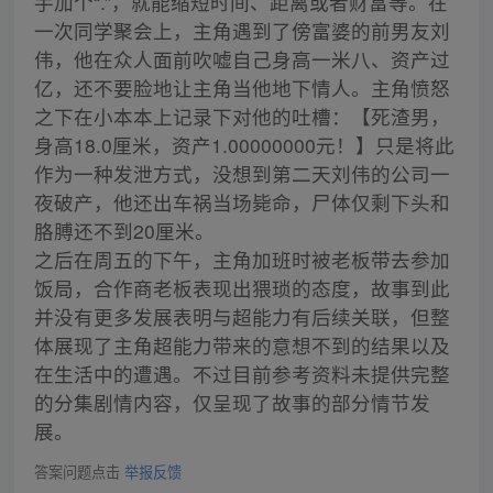
手加个“.”，就能缩短时间、距离或者财富等。在
一次同学聚会上，主角遇到了傍富婆的前男友刘
伟，他在众人面前吹嘘自己身高一米八、资产过
亿，还不要脸地让主角当他地下情人。主角愤怒
之下在小本本上记录下对他的吐槽：【死渣男，
身高18.0厘米，资产1.00000000元！】只是将此
作为一种发泄方式，没想到第二天刘伟的公司一
夜破产，他还出车祸当场毙命，尸体仅剩下头和
胳膊还不到20厘米。
之后在周五的下午，主角加班时被老板带去参加
饭局，合作商老板表现出猥琐的态度，故事到此
并没有更多发展表明与超能力有后续关联，但整
体展现了主角超能力带来的意想不到的结果以及
在生活中的遭遇。不过目前参考资料未提供完整
的分集剧情内容，仅呈现了故事的部分情节发
展。
答案问题点击
举报反馈