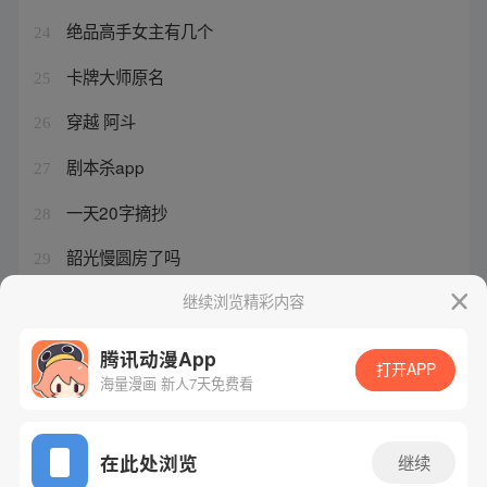
绝品高手女主有几个
24
卡牌大师原名
25
穿越 阿斗
26
剧本杀app
27
一天20字摘抄
28
韶光慢圆房了吗
29
剧本vo
继续浏览精彩内容
30
腾讯动漫App
打开APP
海量漫画 新人7天免费看
腾讯漫画
起点读书
QQ阅读
网站备案/许可证号：粤B2-20090059-5
在此处浏览
继续
Copyright©1998 - 2026 Tencent. All Rights Reserved