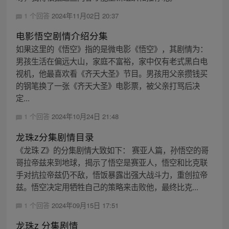
1 个回答
2024年11月02日 20:37
电影悟空剧情介绍分集
如果这里的《悟空》指的是微电影《悟空》，其剧情为：
男孩生活在偏远大山，家庭不富裕，家中仅有老式黑白电
视机，他最喜欢看《齐天大圣》节目。男孩用父亲攒钱买
的钢笔换了一张《齐天大圣》电影票，被父亲打骂后决
定...
1 个回答
2024年10月24日 21:48
龙珠z分集剧情目录
《龙珠 Z》的分集剧情大致如下： 赛亚人篇，孙悟空的哥
哥拉帝兹来到地球，揭示了悟空是赛亚人，悟空和比克联
手对抗拉帝兹仍不敌，悟饭暴露出强大战斗力，重创拉帝
兹。悟空决定用牺牲自己的策略来击败他，最终比克...
1 个回答
2024年09月15日 17:51
龙珠z 分集剧情