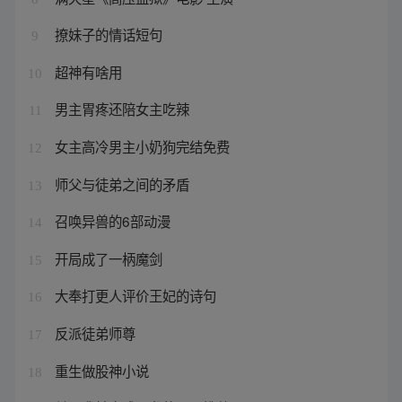
撩妹子的情话短句
9
超神有啥用
10
男主胃疼还陪女主吃辣
11
女主高冷男主小奶狗完结免费
12
师父与徒弟之间的矛盾
13
召唤异兽的6部动漫
14
开局成了一柄魔剑
15
大奉打更人评价王妃的诗句
16
反派徒弟师尊
17
重生做股神小说
18