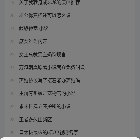
关于我转身成恶龙的漫画推荐
19
老公你真棒还可以怎么说
20
超级神宠 小说
21
庶女难为闪艺
22
女主总裁男主奶狗现言
23
万渣朝凰原著小说简介免费阅读
24
离婚协议写了接着能办离婚吗
25
主角有系统开宠物店的小说
26
求末日建立庇护所的小说
27
王者多久出新区
28
皇太极最火的5部电视剧名字
29