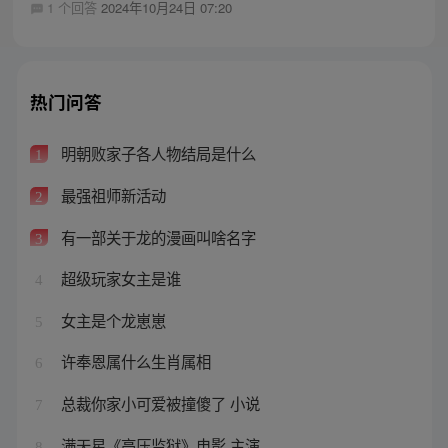
1 个回答
2024年10月24日 07:20
热门问答
明朝败家子各人物结局是什么
1
最强祖师新活动
2
有一部关于龙的漫画叫啥名字
3
超级玩家女主是谁
4
女主是个龙崽崽
5
许奉恩属什么生肖属相
6
总裁你家小可爱被撞傻了 小说
7
满天星《高压监狱》电影 主演
8