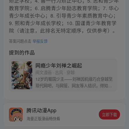
矫正学校；4. 善一行为矫正中心；5. 志和青少年
教育学院；6. 启腾青少年励志教育学院；7. 华心
青少年成长中心；8. 引导青少年素质教育中心；
9. 熙和青少年成长学校；10. 国谨青少年教育学
院（请注意，此排名无特定顺序，仅供参考）。
答案问题点击
举报反馈
提到的作品
网瘾少年刘禅之崛起
阅文漫画 · 古风 · 穿越
12岁的蜀国少主——刘禅因机缘巧合穿越至
现代网吧，与网管、网友等人结识，得知了
自己后世是亡国之君，被后人评价昏庸无能
后，奋发图强，回到古代改头换面，逐渐变
强。 刘禅能否用现代获得的下先进装备、自
腾讯动漫App
然科学、人文知识运用在古代战场及朝堂之
立即下载
上，对东汉末年形成了降维打击？能否摆
海量正版漫画畅快看
脱“扶不起的阿斗”这一蔑称？