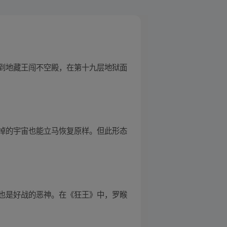
到地藏王闯不空殿，在第十九层地狱面
掉的宇宙也能立马恢复原样。但此形态
也是好战的恶神。在《狂王》中，罗睺