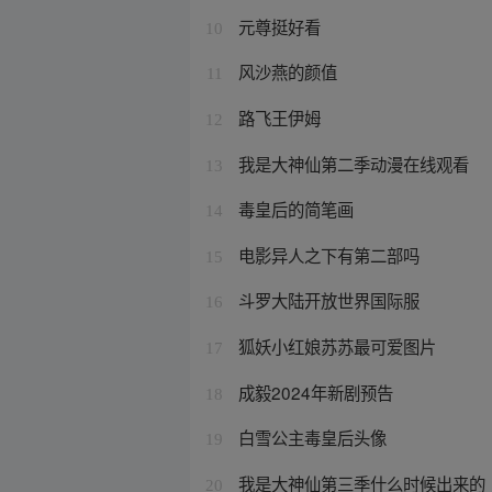
元尊挺好看
10
风沙燕的颜值
11
路飞王伊姆
12
我是大神仙第二季动漫在线观看
13
毒皇后的简笔画
14
电影异人之下有第二部吗
15
斗罗大陆开放世界国际服
16
狐妖小红娘苏苏最可爱图片
17
成毅2024年新剧预告
18
白雪公主毒皇后头像
19
我是大神仙第三季什么时候出来的
20