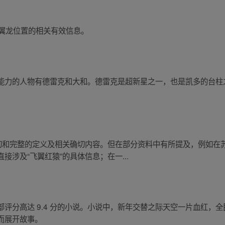
蓝翼龙位置的相关有效信息。
能力的人物有德雷克和大和。德雷克是超新星之一，也是凯多的台柱
确切和完整的定义及相关确切内容。但在部分资料中有所提及，例如在
涉及“飞翼红猿”的具体信息；在一...
评分高达 9.4 分的小说。小说中，新年交替之际天空一片血红，
而展开故事。