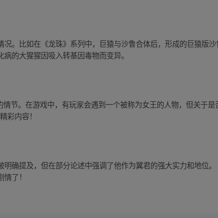
情况。比如在《龙珠》系列中，巨猿与沙鲁合体后，形成的巨猿版沙
化病的大猩猩因吸入转基因毒物而变异。
的情节。在游戏中，有玩家会遇到一个被称为女王的人物，但关于是否
享精彩内容！
被明确提及，但在部分论述中强调了他作为翼君的强大实力和地位。
剧情了！