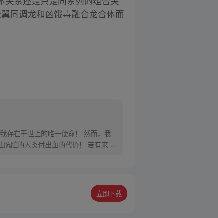
体关系还是只是同系列的组合关
幻透翼同调龙和凶饿毒融合龙合体而
我存在于世上的唯一使命！ 然而，我
让肮脏的人类付出血的代价！ 若有来
立即下载