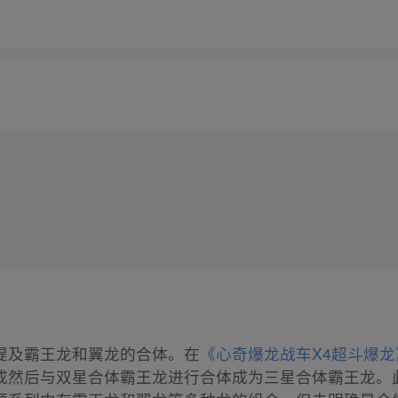
提及霸王龙和翼龙的合体。在
《心奇爆龙战车X4超斗爆龙
成然后与双星合体霸王龙进行合体成为三星合体霸王龙。