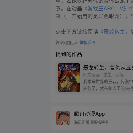
里，如侏罗纪时代的合体战龙主
系。在动画
《游戏王ARC - V》
来（一开始用的是异色眼龙），
点击下方链接阅读
《恶龙转生，
答案问题点击
举报反馈
提到的作品
恶龙转生，复仇从五
阅文漫画 · 重生 · 系统
我本是世界的王者，传说中
失败了，就在和人类的决战
生…… 嗯？来生，我却转
腾讯动漫App
海量正版漫画畅快看