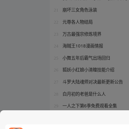
崩坏三女角色泳装
21
元尊各人物结局
22
万古最强宗修炼境界
23
海贼王1018漫画情报
24
小舞五年后霸气出场回归
25
狐妖小红娘小清瞳技能介绍
26
斗罗大陆魂师对决最新更新公告
27
白月初的老爸是什么人
28
一人之下第6季免费观看全集
29
赴山海成毅最新消息今天
30