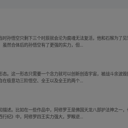
当时孙悟空只剩下三个时辰就会沦为腐魂无法复活，他和石猴为了见
虽然合体后的孙悟空有了更强的实力，但...
形态。这一形态只需要一个念力就可以创新创造宇宙，被战斗余波毁
在极意功三阶悟空、全王以及全王的两个...
和描述。比如在一些作品中，阿修罗王是佛国天龙八部护法神之一，
行纪》中，阿修罗四王实力强大，罗睺逆...