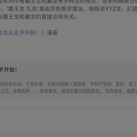
题系列中有霸王龙和翼龙等多种龙的组合，但未明确是合
中，“霸王龙 扎克”是由异色眼灵摆龙、暗叛逆XYZ龙、
与霸王龙和翼龙的直接合体无关。
复仇从五岁开始！》
漫画
岁开始！
的红色巨龙。千百年来，无数同族被人类残害，不知不觉间，复仇，成了
之日，含恨而终…… 若有来生，我势必要为同族复仇。 若有来生，我要
生成了四肢无力的人类婴孩？！！