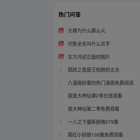
热门问答
元尊为什么那么火
1
代斯全名叫什么名字
2
东方月初正面的图片
3
狐妖之我是王权醉的丈夫
4
六漫画好看的热门漫画免费阅读
5
我是大神仙第2季在线观看
6
是大神仙第二季免费观看
7
一人之下最新剧情679集
8
狐红小妖娘138集免费观看
9