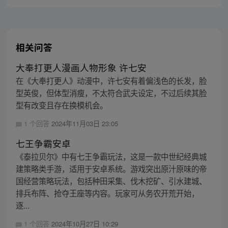
相关问答
大奉打更人漫画人物形象 许七安
在《大奉打更人》动漫中，许七安有着偏浅色的长发，脸
型英俊，但体型消瘦，不太符合武夫设定，不过后续其脸
型有改变且存在换模机会。
1 个回答
2024年11月03日 23:05
七王争霸安卓
《泰拉贝尔》中有七王争霸玩法，这是一款中世纪经典城
建策略类手游，适用于安卓系统。游戏突出原汁原味的帝
国经营策略玩法，包括种田采集、伐木挖矿、引水建城、
排兵布阵、抢夺王座等内容。玩家可从务农开荒开始，
逐...
1 个回答
2024年10月27日 10:29