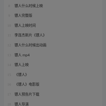
镖人什么时候上映
8
镖人完整版
9
镖人上映时间
10
李连杰新片《镖人》
11
镖人什么时候出动画
12
镖人 mp4
13
镖人上映
14
《镖人》
15
《镖人》电影版
16
镖人预告片下载
17
镖人导演
18