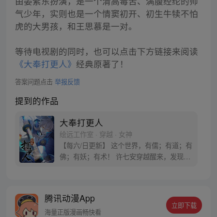
由晏紫东扮演，是一个清高毒舌、满腹经纶的帅
气少年，实则也是一个情窦初开、初生牛犊不怕
虎的大男孩，和王思慕是一对。
等待电视剧的同时，也可以点击下方链接来阅读
《大奉打更人》
经典原著了！
答案问题点击
举报反馈
提到的作品
大奉打更人
绘远工作室 · 穿越 · 女神
【每六/日更新】 这个世界，有儒；有道；有
佛；有妖；有术！ 许七安穿越醒来，发现自
己身处囹圄，三日后就要流放边陲？！ 他起
初的梦想只是自保，顺便在这个世界里当个
富翁悠闲度日，结果…… 改编自阅文集团作
腾讯动漫App
者卖报小郎君同名小说 QQ群号：
立即下载
799493374
海量正版漫画畅快看