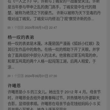
在《一人之下》中，许新与丁嶋安的一战备受关注。许新
是当年参与甲申之乱的唐门高手，丁嶋安是中生代的翘
楚、被称为绝顶之下的豪杰。 许新以被称为天下至毒的丹
噬对战丁嶋安。丁嶋安以内修法门“观”察觉许新的杀...
1 个回答
2024年09月14日 22:47
杨一叹的表弟
杨一叹的表弟是木蔑。木蔑是国产漫画《狐妖小红娘》及
其衍生作品中的角色。在杨一叹的帮助下开了天眼，并学
会了面具组织中部分人的法术。他曾救过翠玉鸣鸾的命，
和翠玉鸣鸾的两个人格一起闯荡江湖，后两人相爱，于
涂...
1 个回答
2024年09月01日 07:30
许曦恩
许曦恩是小 S 的三女儿。她出生于 2012 年 4 月。母亲节
时，许曦恩会去给外婆黄春梅过节，并热情地与外婆聊天
合影，显得很孝顺。许曦恩在母亲节会花钱给妈妈小 S 买
花并用心写贺卡。她身上逐渐呈现出...