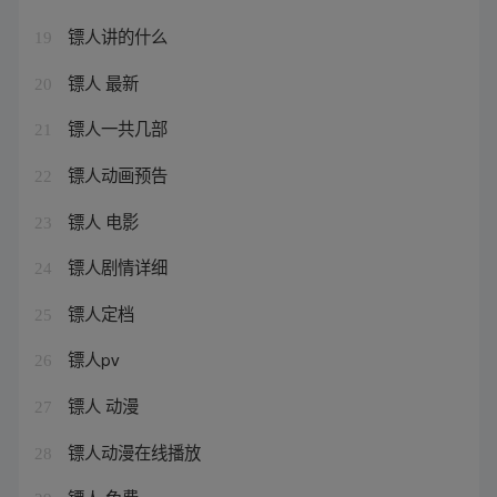
镖人讲的什么
19
镖人 最新
20
镖人一共几部
21
镖人动画预告
22
镖人 电影
23
镖人剧情详细
24
镖人定档
25
镖人pv
26
镖人 动漫
27
镖人动漫在线播放
28