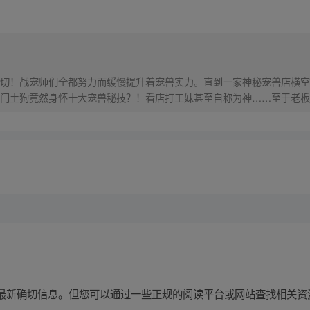
切！战宠师们全都努力而缓慢提升着宠兽实力。直到一家神秘宠兽店横空
门土狗竟然身怀十大宠兽秘技？！看店打工妹甚至自称为神……至于老板
周六更新
最新确切信息。但您可以通过一些正规的阅读平台或网站查找相关资