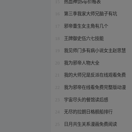
热血神剑vip价格表
15
第三季我家大师兄脑子有坑
16
邪帝重生女主角有几个
17
王牌御史伍六七技能
18
我见师门多有病小说女主赵思慧
19
我为邪帝人物大全
20
我的大师兄是反派在线观看免费
21
我为邪帝在线看免费完整版动漫
22
宇宙尽头的餐馆读后感
23
无尽的拉朗日格舰船排行
24
日月共生关系漫画免费阅读
25