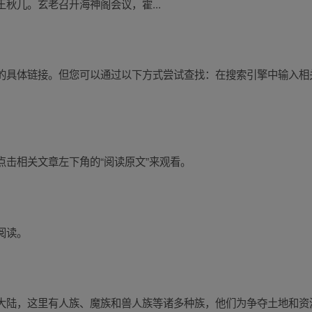
秋儿。玄老召开海神阁会议，霍...
的具体链接。但您可以通过以下方式尝试查找：在搜索引擎中输入相
击相关文章左下角的“阅读原文”来观看。
阅读。
大陆，这里有人族、魔族和兽人族等诸多种族，他们为争夺土地和资