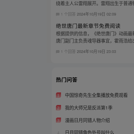
绕着主人公雷翔展开。雷翔出生于普通牧
1 个回答
2024年10月19日 02:09
绝世唐门最新章节免费阅读
根据提供的信息，《绝世唐门》动画最
唐门副门主负责魂导器事宜，霍雨浩给出
1 个回答
2024年10月19日 23:03
热门问答
中国惊奇先生全集播放免费观看
1
我的大师兄是反派第1季
2
漫画日月同错人物介绍
3
日月同错角色外号叫什么
4