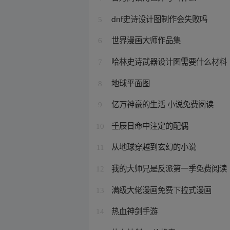
dnf史诗设计图制作会失败吗
5
世界漫画大师作品集
6
哈林史诗武器设计图需要什么材料
7
地球平面图
8
亿万神豪的生活 小说免费阅读
9
壬辰日命中注定的配偶
10
从地球穿越到玄幻的小说
11
我的大师兄是反派第一季免费阅读
12
满级大佬漫画免费下拉式漫画
13
热血神剑手游
14