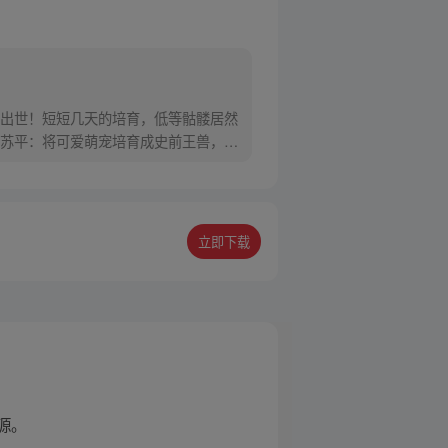
出世！短短几天的培育，低等骷髅居然
苏平：将可爱萌宠培育成史前王兽，难
立即下载
源。