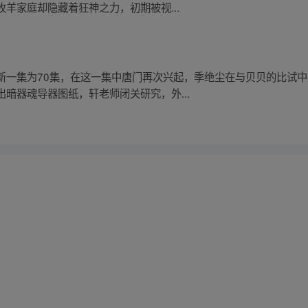
羊家庭却隐藏着狂神之力，初期被视...
新一集为70集，在这一集中唐门再次兴起，季绝尘在与贝贝的比试
暗器魂导器图纸，轩老师闭关研究，外...